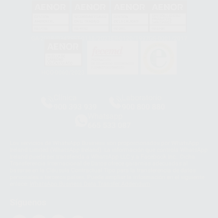
GA-2008/0342
SST-0118/2023
ER-0120/1997
GS-0001/2017
HCO-0060/2023
Clínica
Laboratorio
900 393 939
900 800 880
Whatsapp
665 533 087
Los servicios de WhatsApp Business son proporcionados por WhatsApp
Ireland Limited (WhatsApp Ireland). La información que controla WhatsApp
Ireland puede ser transferida a WhatsApp LLC y a Facebook Inc.. Dicha
Transferencia Internacional de Datos ofrece garantías adecuadas al
basarse en la Cláusula Contractual Tipo para la transferencia de datos
personales a terceros países. Puede ampliar la información en el siguiente
enlace:
WhatsApp Business Data Transfer Addendum
.
Síguenos