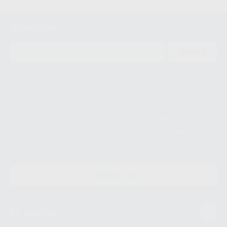
Newsletter
ENVIAR
Le informamos de que el Responsable del tratamiento de sus Datos
Personales es Proclinic S.A.U.. La Finalidad del tratamiento de sus Datos
Personales es el envío de información comercial. La legitimación para el
envío de la información comercial es su consentimiento prestado. Sus
datos únicamente serán cedidos a empresas vinculadas con Proclinic
S.A.U. que comercialicen productos similares del sector odontológico,
siempre bajo su consentimiento y no habrás cesión internacional de sus
Datos Personales. Podrá ejercitar los derechos de acceso, rectificación,
supresión, limitación y/o oposición al tratamiento de datos, entre otros, a
través de lopd@proclinic.es. Si desea conocer información adicional sobre
el tratamiento de datos personales, acceda a:
Protección de datos
CONTACTO
Mi cuenta