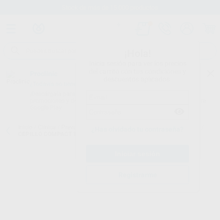
Stock de más de 15.000 productos
¡Hola!
Inicia sesión para ver los precios
del carrito con tus condiciones y
Proclinic
descuentos aplicados.
¿Todavía no tienes nuestra App?
¡Descárgala para ser siempre el primero en conocer nuestras
promociones y descuentos! Disponible en Google Play o App Store.
Google Play
Inicio
/
Clínica
/
Prevención y profilaxis
/
Cepillos dentales manuales
/
¿Has olvidado tu contraseña?
CEPILLO COMPACT TUFT
Registrarme