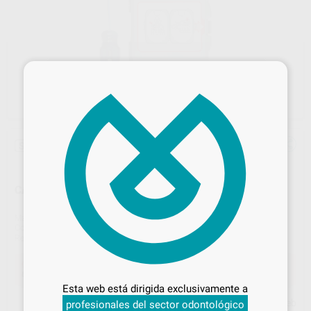
×
Sin descuentos adicionales
CARTUCHO PARCHES SMART FRX
Marca
PHILIPS
Contenido
Cartucho
Ref. Proclinic
89466
Ref. fabricante
989803139261
Desbloquea todas tus ventajas
Oferta
69,00 €
Comprando
1 unidad
te ahorras el
5%
Inicia sesión
para disfrutar de todos
Esta web está dirigida exclusivamente a
tus
descuentos y condiciones
Precio web
profesionales del sector odontológico
especiales