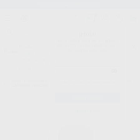
Stock de más de 15.000 productos
¡Hola!
Inicia sesión para ver los precios
del carrito con tus condiciones y
Proclinic
descuentos aplicados.
¿Todavía no tienes nuestra App?
¡Descárgala para ser siempre el primero en conocer nuestras
promociones y descuentos! Disponible en Google Play o App Store.
Google Play
Inicio
/
Equipamiento
/
Emergencias y rcp
/
Desfibriladores. accesorios.
/
¿Has olvidado tu contraseña?
CARTUCHO PARCHES SMART FRX
Registrarme