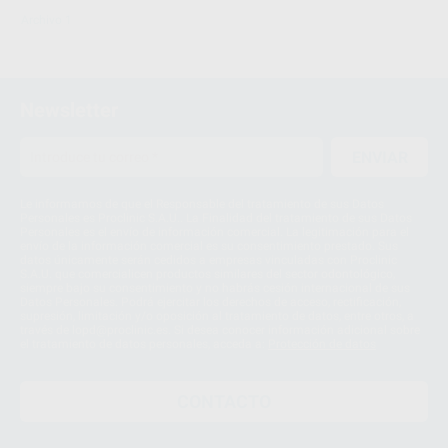
Archivo 1
Newsletter
ENVIAR
Le informamos de que el Responsable del tratamiento de sus Datos
Personales es Proclinic S.A.U.. La Finalidad del tratamiento de sus Datos
Personales es el envío de información comercial. La legitimación para el
envío de la información comercial es su consentimiento prestado. Sus
datos únicamente serán cedidos a empresas vinculadas con Proclinic
S.A.U. que comercialicen productos similares del sector odontológico,
siempre bajo su consentimiento y no habrás cesión internacional de sus
Datos Personales. Podrá ejercitar los derechos de acceso, rectificación,
supresión, limitación y/o oposición al tratamiento de datos, entre otros, a
través de lopd@proclinic.es. Si desea conocer información adicional sobre
el tratamiento de datos personales, acceda a:
Protección de datos
CONTACTO