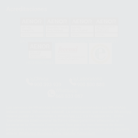
Acreditaciones
GA-2008/0342
SST-0118/2023
ER-0120/1997
GS-0001/2017
HCO-0060/2023
Clínica
Laboratorio
900 393 939
900 800 880
Whatsapp
665 533 087
Los servicios de WhatsApp Business son proporcionados por WhatsApp
Ireland Limited (WhatsApp Ireland). La información que controla WhatsApp
Ireland puede ser transferida a WhatsApp LLC y a Facebook Inc.. Dicha
Transferencia Internacional de Datos ofrece garantías adecuadas al
basarse en la Cláusula Contractual Tipo para la transferencia de datos
personales a terceros países. Puede ampliar la información en el siguiente
enlace:
WhatsApp Business Data Transfer Addendum
.