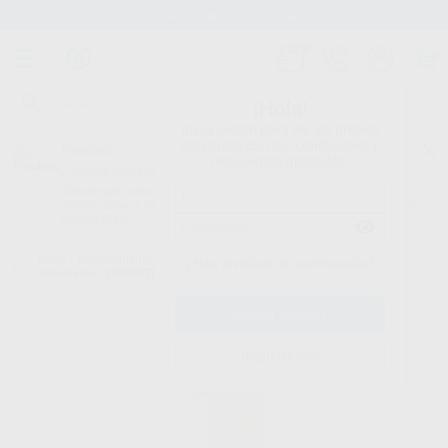
Stock de más de 15.000 productos
¡Hola!
Inicia sesión para ver los precios
del carrito con tus condiciones y
Proclinic
descuentos aplicados.
¿Todavía no tienes nuestra App?
¡Descárgala para ser siempre el primero en conocer nuestras
promociones y descuentos! Disponible en Google Play o App Store.
Google Play
Inicio
/
Equipamiento
/
Imagen digital
/
Digitalizadores de placas
¿Has olvidado tu contraseña?
intraorales
/
CARESTREAM CS 7200 NEO EDITION
Registrarme