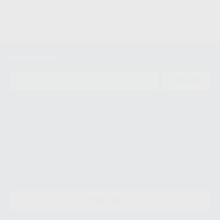
Newsletter
ENVIAR
Le informamos de que el Responsable del tratamiento de sus Datos
Personales es Proclinic S.A.U.. La Finalidad del tratamiento de sus Datos
Personales es el envío de información comercial. La legitimación para el
envío de la información comercial es su consentimiento prestado. Sus
datos únicamente serán cedidos a empresas vinculadas con Proclinic
S.A.U. que comercialicen productos similares del sector odontológico,
siempre bajo su consentimiento y no habrás cesión internacional de sus
Datos Personales. Podrá ejercitar los derechos de acceso, rectificación,
supresión, limitación y/o oposición al tratamiento de datos, entre otros, a
través de lopd@proclinic.es. Si desea conocer información adicional sobre
el tratamiento de datos personales, acceda a:
Protección de datos
CONTACTO