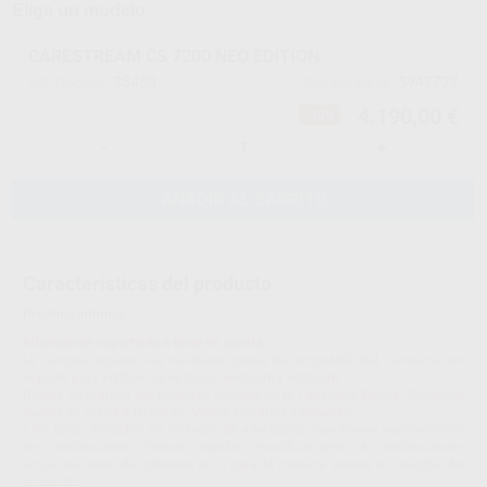
Elige un modelo
CARESTREAM CS 7200 NEO EDITION
35460
5942727
Ref. Proclinic
Ref. fabricante
4.190,00 €
-30%
-
+
AÑADIR AL CARRITO
Características del producto
Proclinic informa:
Información importante a tener en cuenta
La compra requiere una validación previa de compatibilidad. Contacte con
Soporte para verificar su entorno hardware y software.
Puesta en marcha del producto incluida en la Península Ibérica. Consultar
puesta en marcha en Ceuta, Melilla, Canarias y Baleares.
• No están incluidos los trabajos de adecuación que fueran necesarios en
sus instalaciones (tomas rápidas, modificaciones de instalaciones,
actualizaciones de software, etc.), para la correcta puesta en marcha del
producto.