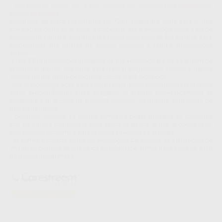
• Si tramita su pedido por la web, contacte con nosotros para coordinar la
puesta en marcha
Compacto de placa radiográfica CS 7200. Disponible tanto para el uso
compartido como en el sillón, incorpora la fiable tecnología Scan & Go de
Carestream Dental y simplifica las tareas cotidianas de los equipos para
proporcionar una calidad de imagen excelente y realizar diagnósticos
fiables
-El CS 7200 proporciona imágenes de alta resolución (hasta 19 lp/mm de
resolución real) en segundos para realizar diagnósticos rápidos y fiables
sin casi ningún riesgo de sobreexposición o subexposición.
-Con la tecnología Scan & Go y Smart Plate (placas inteligentes), las placas
están preidentificadas y las imágenes se enrutan automáticamente al
ordenador y al archivo de paciente correctos, eliminando todo riesgo de
mezcla de placas
- Cualquier consulta La unidad compacta puede utilizarse en consultas
con un sillón o compartirse entre varios operarios, lo que la convierte en
una solución económica para consultas pequeñas y grandes
- El software conecta todas las tecnologías Carestream de adquisición de
imágenes dentales en una única plataforma: el primer paso hacia un flujo
de trabajo digital eficaz.