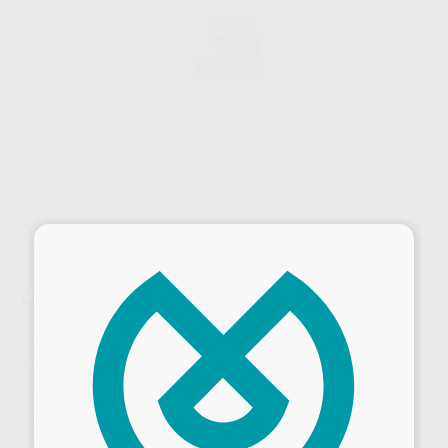
1
/ 4
Sin descuentos adicionales
×
CARESTREAM CS 7200 NEO EDITION
Marca
CARESTREAM
Contenido
1 unidad
Ref. Proclinic
35460
Ref. fabricante
5942727
Oferta
4.190,00 €
Comprando
1 unidad
te ahorras el
30%