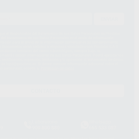
ENVIAR
ue el Responsable del tratamiento de sus Datos Personales es Proclinic
d del tratamiento de sus Datos Personales es el envío de información
imación para el envío de la información comercial es su consentimiento
s únicamente serán cedidos a empresas vinculadas con Proclinic S.A.U.
roductos similares del sector odontológico, siempre bajo su
 habrás cesión internacional de sus Datos Personales. Podrá ejercitar los
 rectificación, supresión, limitación y/o oposición al tratamiento de datos,
és de lopd@proclinic.es. Si desea conocer información adicional sobre el
os personales, acceda a:
Protección de datos
CONTACTO
Laboratorio
Whatsapp
39
900 800 880
665 533 087