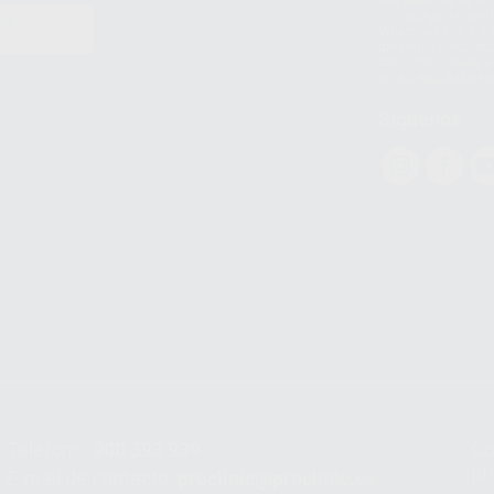
Los servicios de W
(WhatsApp Ireland)
EN
WhatsApp LLC y a F
E
garantías adecuadas
datos personales a 
WhatsApp Busines
Síguenos
Teléfono:
900 393 939
Co
pr
E-mail de contacto:
proclinic@proclinic.es