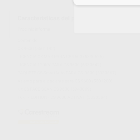
Inicia 
Características del producto
Proclinic informa:
Contenido:
CS 9600 (5501192)
LICENCIA CS MAR PARA CS 9600 (5330626)
LICENCIA 120KV PARA CS 9600 (5330642)
PAQUETE CS SmartAuto PARA CS
9600 (5330667)
Asiento para el paciente para CS 9600 (5501200)
Kit CS FACE SCAN CS 9600 (5940069)
16x17 EDITION - CS 9600 ACTIVATI (5330584)