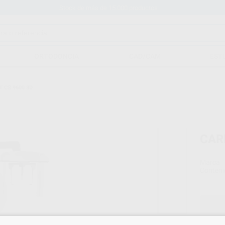
Stock de más de 15.000 productos
ORTODONCIA
CAD/CAM
EST
 CS 9600 3D
CAR
Marca
Conteni