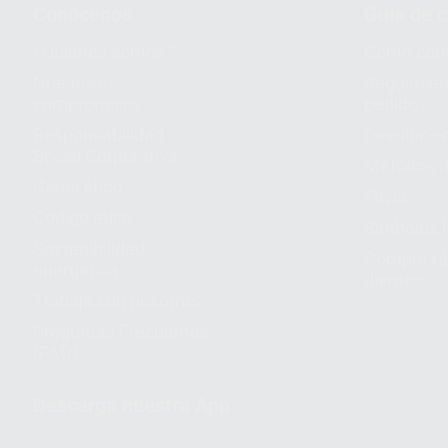
Conócenos
Guía de 
¿Quiénes somos?
Cómo com
Nuestros
Seguimien
compromisos
pedido
Responsabilidad
Devolucio
Social Corporativa
Métodos d
Canal ético
Envío
Código ético
Símbolos 
Sostenibilidad
Compra rá
energética
dientes
Trabaja con nosotros
Preguntas Frecuentes
(FAQ)
Descarga nuestra App