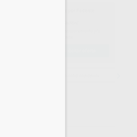
×
Producto de venta exclusiva por Fadente
¡Solicita más información!
Contacta con Fadente para recibir asesoramiento y/o
una oferta personalizada.
solicitar oferta
lamar al
900 222 426
15 días para cambiar de opinión salvo anestesias