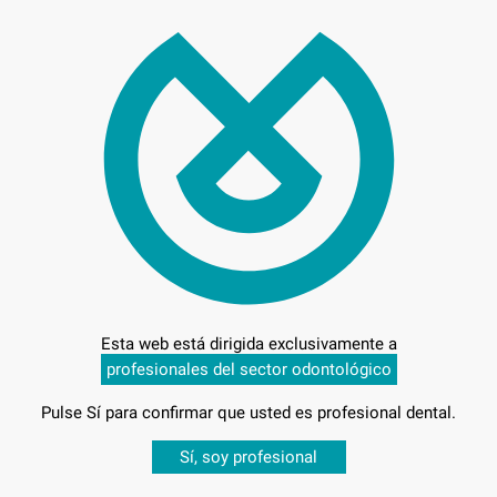
L
Entrega en 24h
Esta web está dirigida exclusivamente a
profesionales del sector odontológico
Pulse Sí para confirmar que usted es profesional dental.
RT
Desbloquea todas tus ventajas
Sí, soy profesional