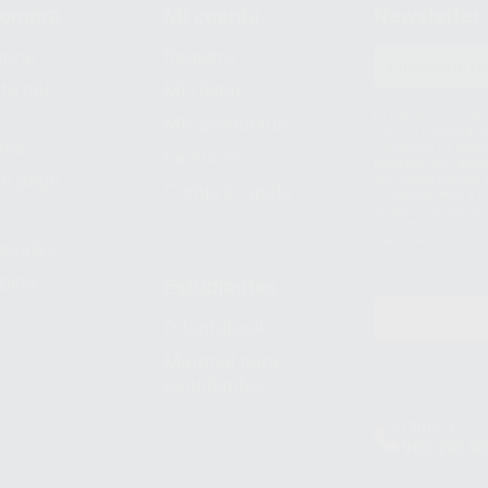
compra
Mi cuenta
Newsletter
prar
Registro
to del
Mis listas
Le informamos de q
Mis productos
S.A.U.. La Finalida
nes
comercial. La legit
Facturas
prestado. Sus dato
e pago
que comercialicen p
Compra rápida
consentimiento y no
derechos de acceso,
entre otros, a trav
tratamiento de dat
legales
pida
Estudiantes
Odontobook
Material para
estudiantes
Clínica
900 393 9