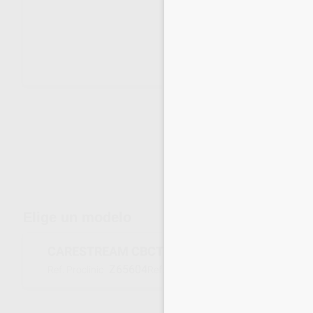
Envíos gratuitos desde 110€
Elige un modelo
CARESTREAM CBCT CS 9600 3D
Z65604
5501192CAREOFE
Ref. Proclinic
Ref. fabricante