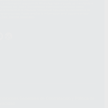
hatsApp Business son proporcionados por WhatsApp Ireland Limited
. La información que controla WhatsApp Ireland puede ser transferida a
acebook Inc.. Dicha Transferencia Internacional de Datos ofrece
 al basarse en la Cláusula Contractual Tipo para la transferencia de
terceros países. Puede ampliar la información en el siguiente enlace:
s Data Transfer Addendum
.
ndiciones Generales de Contratación
y
Política de
ivacidad