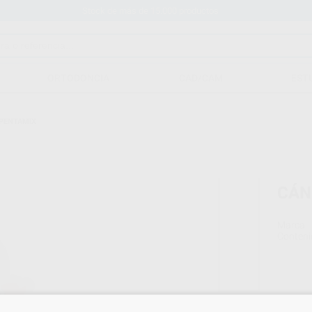
Stock de más de 15.000 productos
ORTODONCIA
CAD/CAM
EST
PENTAMIX
CÁN
Marca
Conteni
69,