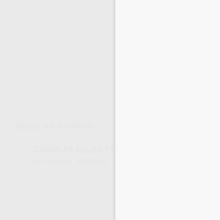
Envíos gratuitos desde 110€
Elige un modelo
CÁNULAS ROJAS PENTAMIX
40780
77949
Ref. Proclinic
Ref. fabricante
Inicia 