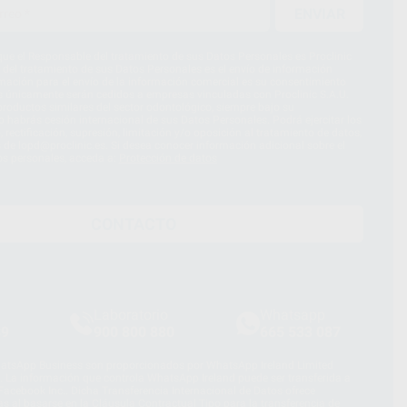
ENVIAR
ue el Responsable del tratamiento de sus Datos Personales es Proclinic
d del tratamiento de sus Datos Personales es el envío de información
imación para el envío de la información comercial es su consentimiento
s únicamente serán cedidos a empresas vinculadas con Proclinic S.A.U.
roductos similares del sector odontológico, siempre bajo su
 habrás cesión internacional de sus Datos Personales. Podrá ejercitar los
 rectificación, supresión, limitación y/o oposición al tratamiento de datos,
és de lopd@proclinic.es. Si desea conocer información adicional sobre el
os personales, acceda a:
Protección de datos
CONTACTO
Laboratorio
Whatsapp
39
900 800 880
665 533 087
hatsApp Business son proporcionados por WhatsApp Ireland Limited
. La información que controla WhatsApp Ireland puede ser transferida a
acebook Inc.. Dicha Transferencia Internacional de Datos ofrece
 al basarse en la Cláusula Contractual Tipo para la transferencia de