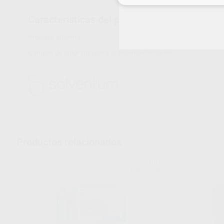
Características del producto
Proclinic informa:
Cánulas de color rojo para el sistema Pentamix
Productos relacionados
SOLVENTUM
Ref. 25030