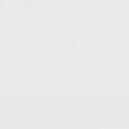
DE RETRACCION 25UDS
IMPREGUM PENTA
s de 0,30 g
Envase 2 unidades de 300 ml (Base) + 2 unidades
de 60 ml (Catalizador)
234
,84
€
348,80 €
Oferta
+
-
+
AÑADIR
AÑADIR
compra
Mi cuenta
Newsletter