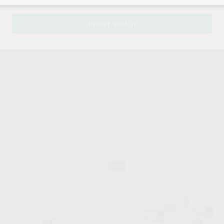
¡Iniciar sesión!
SOLVENTUM
SOL
33%
Ref. 74956
R