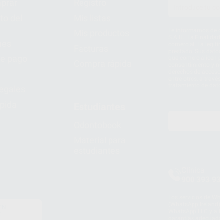
prar
Registro
to del
Mis listas
Le informamos de q
Mis productos
S.A.U.. La Finalida
nes
comercial. La legit
Facturas
prestado. Sus dato
e pago
que comercialicen p
Compra rápida
consentimiento y no
derechos de acceso,
entre otros, a trav
tratamiento de dat
legales
pida
Estudiantes
Odontobook
Material para
estudiantes
Clínica
900 393 9
Los servicios de W
(WhatsApp Ireland)
EN
WhatsApp LLC y a F
E
garantías adecuadas