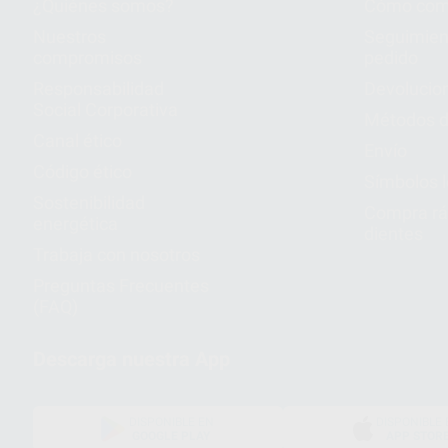
¿Quiénes somos?
Cómo com
Nuestros
Seguimien
compromisos
pedido
Responsabilidad
Devolucio
Social Corporativa
Métodos d
Canal ético
Envío
Código ético
Símbolos 
Sostenibilidad
Compra rá
energética
dientes
Trabaja con nosotros
Preguntas Frecuentes
(FAQ)
Descarga nuestra App
DISPONIBLE EN
DISPONIBLE 
GOOGLE PLAY
APP STOR