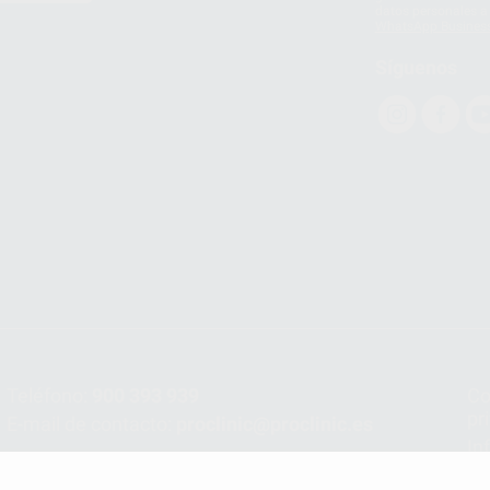
datos personales a 
WhatsApp Busines
Síguenos
Teléfono:
900 393 939
Co
pr
E-mail de contacto:
proclinic@proclinic.es
In
Po