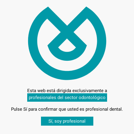
Preci
Entrega en 24h
Esta web está dirigida exclusivamente a
profesionales del sector odontológico
Pulse Sí para confirmar que usted es profesional dental.
Desbloquea todas tus ventajas
Sí, soy profesional
sesión
para disfrutar de todos tus
descuentos y condiciones esp