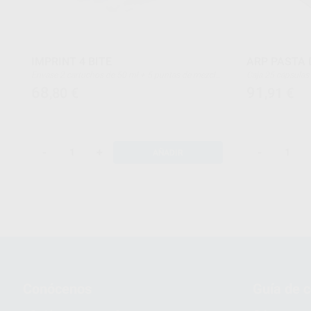
IMPRINT 4 BITE
ARP PASTA 
Envase 2 cartuchos de 50 ml + 5 puntas de mezcla
Caja 25 cápsula
+ 5 puntas intra-orales
68
91
,80
€
,91
€
-
+
-
AÑADIR
Conócenos
Guía de 