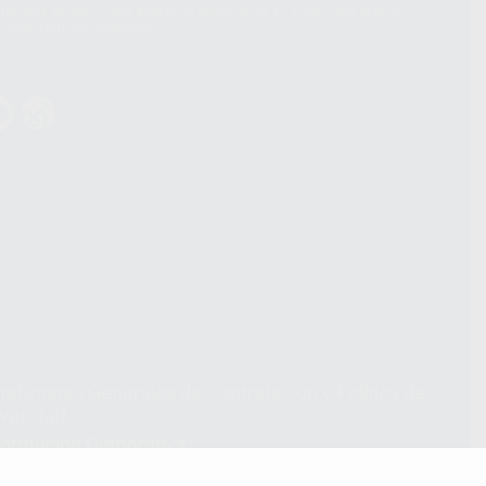
terceros países. Puede ampliar la información en el siguiente enlace:
s Data Transfer Addendum
.
ndiciones Generales de Contratación
y
Política de
ivacidad
formación Corporativa
lítica de Cookies