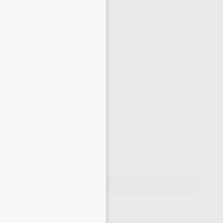
o con IVA incluido 80,13 €
ELEGIR CANTIDAD
15 días para cambiar de opinión salvo anestesias
69,71 €
-
+
66,22 €
AÑADIR AL CARRITO
eciales