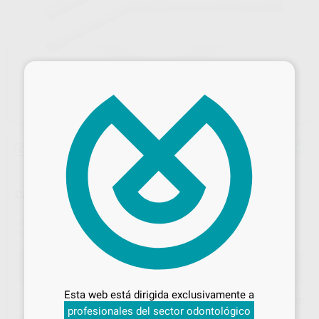
×
Oferta
CÁNULAS QUIRÚRGICAS Nº 9-10 CATTANI
Marca
CATTANI
Contenido
15 unidades
Desbloquea todas tus ventajas
Oferta
65,68 €
Comprando
1 unidad
te ahorras el
10%
Inicia sesión
para disfrutar de todos
Esta web está dirigida exclusivamente a
tus
descuentos y condiciones
Precio web
profesionales del sector odontológico
especiales
¡Mejor oferta!