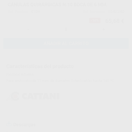
CÁNULAS QUIRÁRGICAS N.10 BOCA DE 6 MM.
4109
1040240
Ref. Proclinic
Ref. fabricante
65,68 €
-10%
-
+
AÑADIR AL CARRITO
Características del producto
Proclinic informa:
Para embusdos de 11 mm. de diámetro. Esterilizables hasta 140 ºC.
Descargas