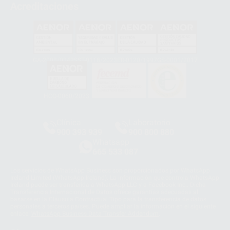
Acreditaciones
GA-2008/0342
SST-0118/2023
ER-0120/1997
GS-0001/2017
HCO-0060/2023
Clínica
Laboratorio
900 393 939
900 800 880
Whatsapp
665 533 087
Los servicios de WhatsApp Business son proporcionados por WhatsApp
Ireland Limited (WhatsApp Ireland). La información que controla WhatsApp
Ireland puede ser transferida a WhatsApp LLC y a Facebook Inc.. Dicha
Transferencia Internacional de Datos ofrece garantías adecuadas al
basarse en la Cláusula Contractual Tipo para la transferencia de datos
personales a terceros países. Puede ampliar la información en el siguiente
enlace:
WhatsApp Business Data Transfer Addendum
.