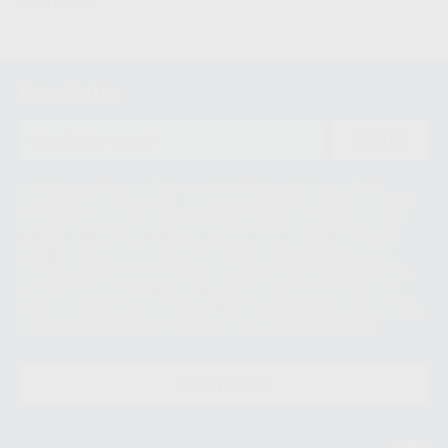
Ficha técnica
Newsletter
ENVIAR
Le informamos de que el Responsable del tratamiento de sus Datos
Personales es Proclinic S.A.U.. La Finalidad del tratamiento de sus Datos
Personales es el envío de información comercial. La legitimación para el
envío de la información comercial es su consentimiento prestado. Sus
datos únicamente serán cedidos a empresas vinculadas con Proclinic
S.A.U. que comercialicen productos similares del sector odontológico,
siempre bajo su consentimiento y no habrás cesión internacional de sus
Datos Personales. Podrá ejercitar los derechos de acceso, rectificación,
supresión, limitación y/o oposición al tratamiento de datos, entre otros, a
través de lopd@proclinic.es. Si desea conocer información adicional sobre
el tratamiento de datos personales, acceda a:
Protección de datos
CONTACTO