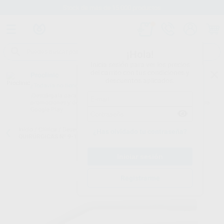
Stock de más de 15.000 productos
¡Hola!
Inicia sesión para ver los precios
del carrito con tus condiciones y
Proclinic
descuentos aplicados.
¿Todavía no tienes nuestra App?
¡Descárgala para ser siempre el primero en conocer nuestras
promociones y descuentos! Disponible en Google Play o App Store.
Google Play
Inicio
/
Clínica
/
Desechables
/
Aspiradores quirúrgicos
/
CÁNULAS
¿Has olvidado tu contraseña?
QUIRÚRGICAS Nº 9-10 CATTANI
Registrarme