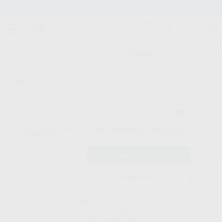
Stock de más de 15.000 productos
¡Hola!
Inicia sesión para ver los precios
del carrito con tus condiciones y
Proclinic
descuentos aplicados.
¿Todavía no tienes nuestra App?
¡Descárgala para ser siempre el primero en conocer nuestras
promociones y descuentos! Disponible en Google Play o App Store.
Google Play
Inicio
/
Clínica
/
Desechables
/
Aspiradores quirúrgicos
/
CÁNULA
¿Has olvidado tu contraseña?
QUIRÚRGICA
Registrarme