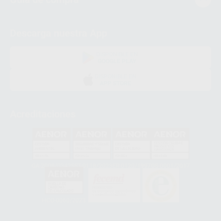
Descarga nuestra App
DISPONIBLE EN
GOOGLE PLAY
DISPONIBLE EN
APP STORE
Acreditaciones
GA-2008/0342
SST-0118/2023
ER-0120/1997
GS-0001/2017
HCO-0060/2023