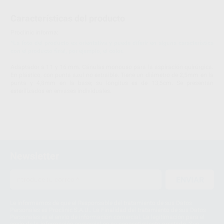
Características del producto
Proclinic informa:
*La foto del producto es orientativa y puede diferir en alguna característica
con el producto final, por ejemplo, el color.
Adaptador a 11 y 16 mm. Cánulas monouso para la aspiración quirúrgica.
En plástico, con punta azul no extraible. Tiene un diámetro de 2,5mm en la
punta y 4,8mm en la base; su longitus es de 13,5cm. Se presentan
esterilizados en envases individuales.
Newsletter
ENVIAR
Le informamos de que el Responsable del tratamiento de sus Datos
Personales es Proclinic S.A.U.. La Finalidad del tratamiento de sus Datos
Personales es el envío de información comercial. La legitimación para el