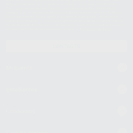
envío de la información comercial es su consentimiento prestado. Sus
datos únicamente serán cedidos a empresas vinculadas con Proclinic
S.A.U. que comercialicen productos similares del sector odontológico,
siempre bajo su consentimiento y no habrás cesión internacional de sus
Datos Personales. Podrá ejercitar los derechos de acceso, rectificación,
supresión, limitación y/o oposición al tratamiento de datos, entre otros, a
través de lopd@proclinic.es. Si desea conocer información adicional sobre
el tratamiento de datos personales, acceda a:
Protección de datos
CONTACTO
Mi cuenta
Estudiantes
Conócenos
Guía de compra