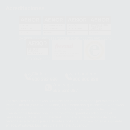
Acreditaciones
GA-2008/0342
SST-0118/2023
ER-0120/1997
GS-0001/2017
HCO-0060/2023
Clínica
Laboratorio
900 393 939
900 800 880
Whatsapp
665 533 087
Los servicios de WhatsApp Business son proporcionados por WhatsApp
Ireland Limited (WhatsApp Ireland). La información que controla WhatsApp
Ireland puede ser transferida a WhatsApp LLC y a Facebook Inc.. Dicha
Transferencia Internacional de Datos ofrece garantías adecuadas al
basarse en la Cláusula Contractual Tipo para la transferencia de datos
personales a terceros países. Puede ampliar la información en el siguiente
enlace:
WhatsApp Business Data Transfer Addendum
.