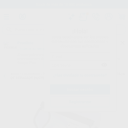
Stock de más de 15.000 productos
¡Hola!
Inicia sesión para ver los precios
del carrito con tus condiciones y
Proclinic
descuentos aplicados.
¿Todavía no tienes nuestra App?
¡Descárgala para ser siempre el primero en conocer nuestras
promociones y descuentos! Disponible en Google Play o App Store.
Google Play
Inicio
/
Laboratorio
/
Maquinaria
/
Cabinas y pupitres de repasado
/
CAJA
¿Has olvidado tu contraseña?
DE REPASADO DUSTEX MASTER PLUS 230V
Registrarme