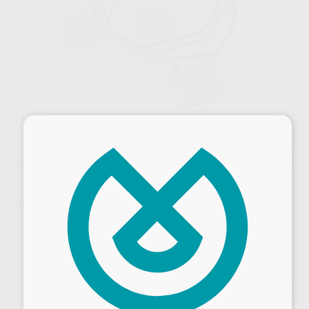
1
/ 3
×
Sin descuentos adicionales
CAJA DE REPASADO DUSTEX MASTER PLUS 230V
Marca
RENFERT
Contenido
1 unidad
Ref. Proclinic
H40602
Ref. fabricante
26260105
Precio web