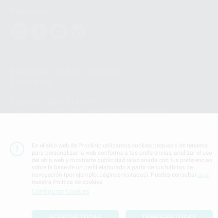
Síguenos
PROCLINIC S.A.U.
Copyright (c) 2026
Aviso legal
Teléfono:
900 393 939
E-mail de contacto:
proclinic@proclinic.es
Condiciones Generales de Contratación
y
Política
de privacidad
En el sitio web de Proclinic utilizamos cookies propias y de terceros
Información Corporativa
para personalizar la web conforme a tus preferencias, analizar el uso
del sitio web y mostrarte publicidad relacionada con tus preferencias
Política de Cookies
sobre la base de un perfil elaborado a partir de tus hábitos de
navegación (por ejemplo, páginas visitadas). Puedes consultar
aquí
nuestra Política de cookies.
SUBIR
Configurar Cookies
ACEPTAR TODAS
DENEGAR TODAS