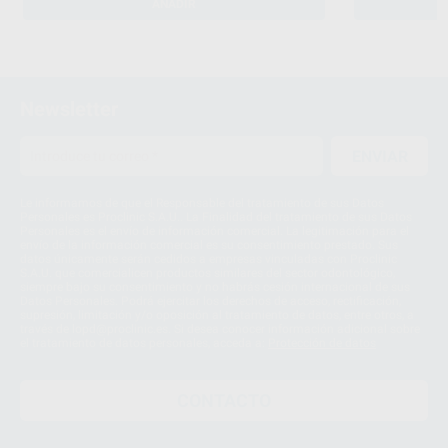
AÑADIR
Newsletter
ENVIAR
Le informamos de que el Responsable del tratamiento de sus Datos
Personales es Proclinic S.A.U.. La Finalidad del tratamiento de sus Datos
Personales es el envío de información comercial. La legitimación para el
envío de la información comercial es su consentimiento prestado. Sus
datos únicamente serán cedidos a empresas vinculadas con Proclinic
S.A.U. que comercialicen productos similares del sector odontológico,
siempre bajo su consentimiento y no habrás cesión internacional de sus
Datos Personales. Podrá ejercitar los derechos de acceso, rectificación,
supresión, limitación y/o oposición al tratamiento de datos, entre otros, a
través de lopd@proclinic.es. Si desea conocer información adicional sobre
el tratamiento de datos personales, acceda a:
Protección de datos
CONTACTO