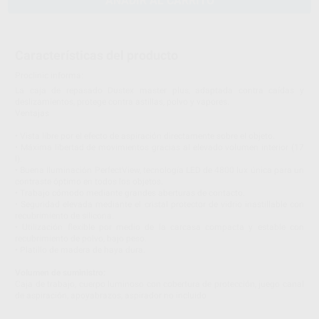
AÑADIR AL CARRITO
Características del producto
Proclinic informa:
La caja de repasado Dustex master plus, adaptada contra caídas y
deslizamientos, protege contra astillas, polvo y vapores.
Ventajas
• Vista libre por el efecto de aspiración directamente sobre el objeto.
• Máxima libertad de movimientos gracias al elevado volumen interior (17
l).
• Buena Iluminación PerfectView, tecnología LED de 4800 lux única para un
contraste óptimo en todos los objetos.
• Trabajo cómodo mediante grandes aberturas de contacto.
• Seguridad elevada mediante el cristal protector de vidrio inastillable con
recubrimiento de silicona.
• Utilización flexible por medio de la carcasa compacta y estable con
recubrimiento de polvo, bajo peso.
• Platillo de madera de haya dura.
Volumen de suministro:
Caja de trabajo, cuerpo luminoso con cobertura de protección, juego canal
de aspiración, apoyabrazos, aspirador no incluido