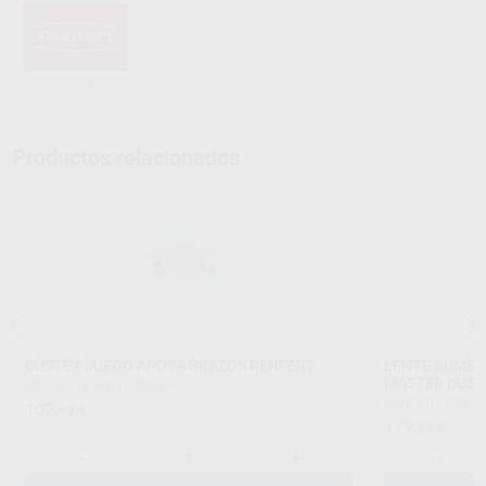
Productos relacionados
DUSTEX JUEGO APOYA BRAZOS RENFERT
LENTE AUMEN
MASTER DUST
RENFERT
|
Ref. H100264
RENFERT
|
Ref. 
102
,49
€
179
,22
€
-
+
-