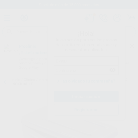
Stock de más de 15.000 productos
¡Hola!
Inicia sesión para ver los precios
del carrito con tus condiciones y
Proclinic
descuentos aplicados.
¿Todavía no tienes nuestra App?
¡Descárgala para ser siempre el primero en conocer nuestras
promociones y descuentos! Disponible en Google Play o App Store.
Google Play
Inicio
/
Clínica
/
Instrumental
/
Bandejas metálicas
/
CAJA DE ACERO
¿Has olvidado tu contraseña?
INOXIDABLE
Registrarme