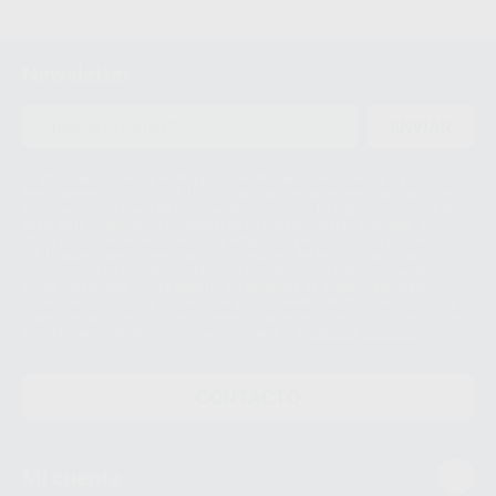
Newsletter
ENVIAR
Le informamos de que el Responsable del tratamiento de sus Datos
Personales es Proclinic S.A.U.. La Finalidad del tratamiento de sus Datos
Personales es el envío de información comercial. La legitimación para el
envío de la información comercial es su consentimiento prestado. Sus
datos únicamente serán cedidos a empresas vinculadas con Proclinic
S.A.U. que comercialicen productos similares del sector odontológico,
siempre bajo su consentimiento y no habrás cesión internacional de sus
Datos Personales. Podrá ejercitar los derechos de acceso, rectificación,
supresión, limitación y/o oposición al tratamiento de datos, entre otros, a
través de lopd@proclinic.es. Si desea conocer información adicional sobre
el tratamiento de datos personales, acceda a:
Protección de datos
CONTACTO
Mi cuenta