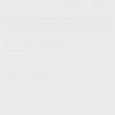
19,57 €
-53%
41,20 €
-
+
AÑADIR AL CARRITO
Características del producto
Proclinic informa:
Caja de esterilización de acero inoxidable.
Altura 5,08 cm, largo 20,32 cm, ancho 10,16 cm
Descargas
Ficha técnica