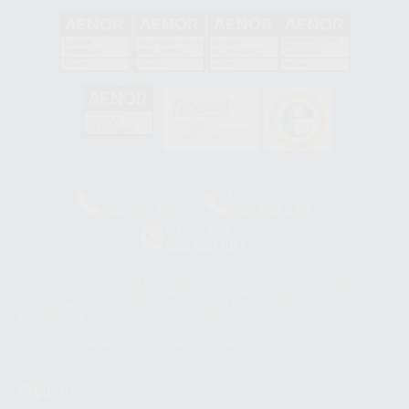
GA-2008/0342
SST-0118/2023
ER-0120/1997
GS-0001/2017
HCO-0060/2023
Clínica
Laboratorio
900 393 939
900 800 880
Whatsapp
665 533 087
Los servicios de WhatsApp Business son proporcionados por WhatsApp
Ireland Limited (WhatsApp Ireland). La información que controla WhatsApp
Ireland puede ser transferida a WhatsApp LLC y a Facebook Inc.. Dicha
Transferencia Internacional de Datos ofrece garantías adecuadas al
basarse en la Cláusula Contractual Tipo para la transferencia de datos
personales a terceros países. Puede ampliar la información en el siguiente
enlace:
WhatsApp Business Data Transfer Addendum
.
Síguenos