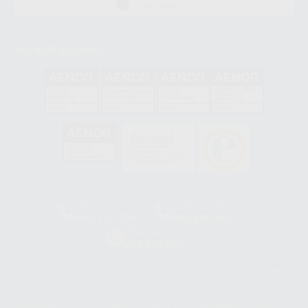
APP STORE
Acreditaciones
GA-2008/0342
SST-0118/2023
ER-0120/1997
GS-0001/2017
HCO-0060/2023
Clínica
Laboratorio
900 393 939
900 800 880
Whatsapp
665 533 087
Los servicios de WhatsApp Business son proporcionados por WhatsApp
Ireland Limited (WhatsApp Ireland). La información que controla WhatsApp
Ireland puede ser transferida a WhatsApp LLC y a Facebook Inc.. Dicha
Transferencia Internacional de Datos ofrece garantías adecuadas al