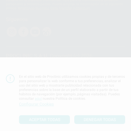
basarse en la Cláusula Contractual Tipo para la transferencia de datos
personales a terceros países. Puede ampliar la información en el siguiente
enlace:
WhatsApp Business Data Transfer Addendum
.
Síguenos
PROCLINIC S.A.U.
Copyright (c) 2026
Aviso legal
Teléfono:
900 393 939
En el sitio web de Proclinic utilizamos cookies propias y de terceros
E-mail de contacto:
proclinic@proclinic.es
para personalizar la web conforme a tus preferencias, analizar el
uso del sitio web y mostrarte publicidad relacionada con tus
preferencias sobre la base de un perfil elaborado a partir de tus
Condiciones Generales de Contratación
y
Política
hábitos de navegación (por ejemplo, páginas visitadas). Puedes
de privacidad
consultar
aquí
nuestra Política de cookies.
Información Corporativa
Configurar Cookies
Política de Cookies
ACEPTAR TODAS
DENEGAR TODAS
SUBIR