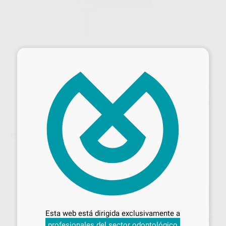
×
Sin descuentos adicionales
CABEZA INTRA EVA L61G
Marca
KAVO
Contenido
1 unidad
Ref. Proclinic
94147
Ref. fabricante
1.008.1828
Desbloquea todas tus ventajas
Oferta
412,00 €
Comprando
1 unidad
te ahorras el
33%
Inicia sesión
para disfrutar de todos
Esta web está dirigida exclusivamente a
tus
descuentos y condiciones
Precio web
profesionales del sector odontológico