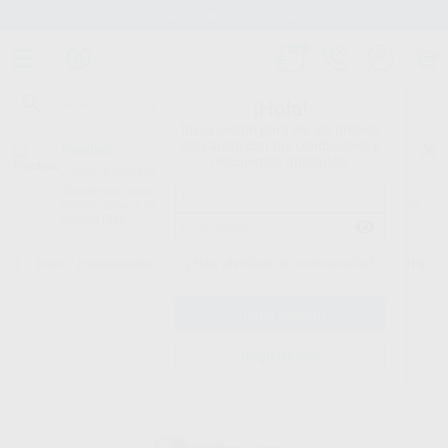
Stock de más de 15.000 productos
¡Hola!
Inicia sesión para ver los precios
del carrito con tus condiciones y
Proclinic
descuentos aplicados.
¿Todavía no tienes nuestra App?
¡Descárgala para ser siempre el primero en conocer nuestras
promociones y descuentos! Disponible en Google Play o App Store.
Google Play
¿Has olvidado tu contraseña?
Inicio
/
Equipamiento
/
Rotatorio
/
Cabezas
/
CABEZA INTRA EVA L61G
Registrarme