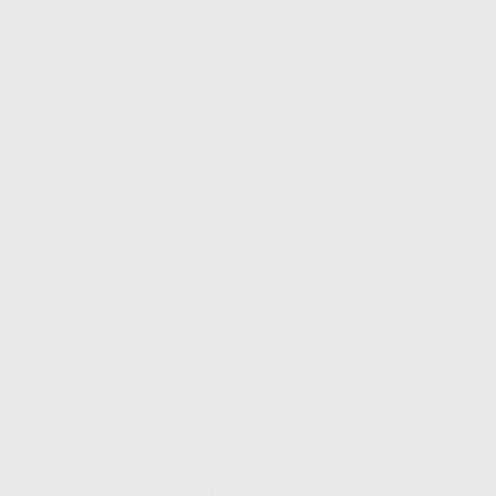
Información adicional
Archivo 1
Archivo 1
Newsletter
ENVIAR
Le informamos de que el Responsable del tratamiento de sus Datos
Personales es Proclinic S.A.U.. La Finalidad del tratamiento de sus Datos
Personales es el envío de información comercial. La legitimación para el
envío de la información comercial es su consentimiento prestado. Sus
datos únicamente serán cedidos a empresas vinculadas con Proclinic
S.A.U. que comercialicen productos similares del sector odontológico,
siempre bajo su consentimiento y no habrás cesión internacional de sus
Datos Personales. Podrá ejercitar los derechos de acceso, rectificación,
supresión, limitación y/o oposición al tratamiento de datos, entre otros, a
través de lopd@proclinic.es. Si desea conocer información adicional sobre
el tratamiento de datos personales, acceda a:
Protección de datos
CONTACTO