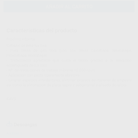
AÑADIR AL CARRITO
Características del producto
Proclinic informa:
Cabezal de Intra lux Eva.
- Para limas de giro libre (uso con limas Cavishape, Bevelshape,
Proxoshape, Rootshape).
- Tratamiento agradable que cuida el tejido gracias a la elevación
amortiguada de 0,8 mm.
- Nº. de revoluciones de trabajo máximo 10.000 r.p.m.
- Aplicación con pasta ligeramente abrasiva.
- Limpiar espacios interdentales, eliminar excesos de material de empaste
así como la eliminación de placa supra y subgingival y alisado de raíces.
KAVO
Descargas
Archivo 1