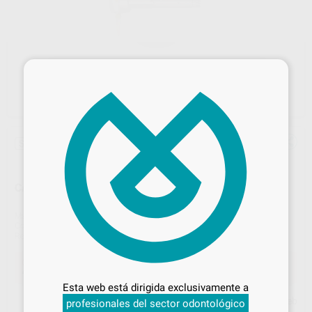
×
Sin descuentos adicionales
CABEZA INTRA EVA L61 R
Marca
KAVO
Contenido
1 unidad
Ref. Proclinic
94146
Ref. fabricante
1.008.1829
Desbloquea todas tus ventajas
Oferta
485,00 €
Comprando
1 unidad
te ahorras el
33%
Inicia sesión
para disfrutar de todos
Esta web está dirigida exclusivamente a
tus
descuentos y condiciones
Precio web
profesionales del sector odontológico
especiales