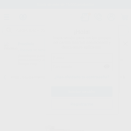
Stock de más de 15.000 productos
¡Hola!
Inicia sesión para ver los precios
del carrito con tus condiciones y
Proclinic
descuentos aplicados.
¿Todavía no tienes nuestra App?
¡Descárgala para ser siempre el primero en conocer nuestras
promociones y descuentos! Disponible en Google Play o App Store.
Google Play
¿Has olvidado tu contraseña?
Inicio
/
Equipamiento
/
Rotatorio
/
Cabezas
/
CABEZA INTRA EVA L61 R
Registrarme