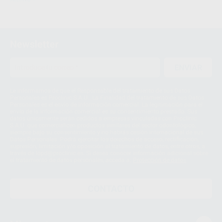
Newsletter
ENVIAR
Le informamos de que el Responsable del tratamiento de sus Datos
Personales es Proclinic S.A.U.. La Finalidad del tratamiento de sus Datos
Personales es el envío de información comercial. La legitimación para el
envío de la información comercial es su consentimiento prestado. Sus
datos únicamente serán cedidos a empresas vinculadas con Proclinic
S.A.U. que comercialicen productos similares del sector odontológico,
siempre bajo su consentimiento y no habrás cesión internacional de sus
Datos Personales. Podrá ejercitar los derechos de acceso, rectificación,
supresión, limitación y/o oposición al tratamiento de datos, entre otros, a
través de lopd@proclinic.es. Si desea conocer información adicional sobre
el tratamiento de datos personales, acceda a:
Protección de datos
CONTACTO