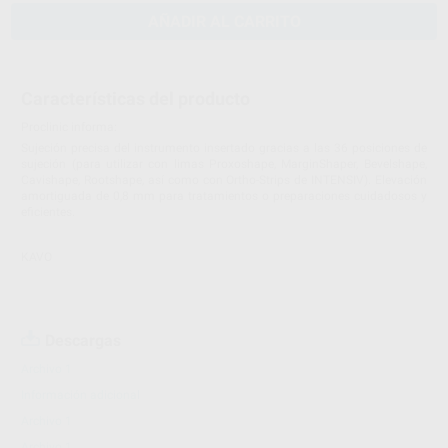
AÑADIR AL CARRITO
Características del producto
Proclinic informa:
Sujeción precisa del instrumento insertado gracias a las 36 posiciones de
sujeción (para utilizar con limas Proxoshape, MarginShaper, Bevelshape,
Cavishape, Rootshape, así como con Ortho-Strips de INTENSIV). Elevación
amortiguada de 0,8 mm para tratamientos o preparaciones cuidadosos y
eficientes.
KAVO
Descargas
Archivo 1
Información adicional
Archivo 1
Archivo 1