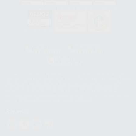
GA-2008/0342
SST-0118/2023
ER-0120/1997
GS-0001/2017
HCO-0060/2023
Clínica
Laboratorio
900 393 939
900 800 880
Whatsapp
665 533 087
Los servicios de WhatsApp Business son proporcionados por WhatsApp
Ireland Limited (WhatsApp Ireland). La información que controla WhatsApp
Ireland puede ser transferida a WhatsApp LLC y a Facebook Inc.. Dicha
Transferencia Internacional de Datos ofrece garantías adecuadas al
basarse en la Cláusula Contractual Tipo para la transferencia de datos
personales a terceros países. Puede ampliar la información en el siguiente
enlace:
WhatsApp Business Data Transfer Addendum
.
Síguenos