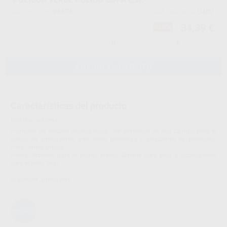
96476
0402
Ref. Proclinic
Ref. fabricante
34,39 €
-10%
-
+
AÑADIR AL CARRITO
Características del producto
Proclinic informa:
Pulidores de silicona impregnados con abrasivos de alta calidad para el
pulido de amalgamas, aleaciones preciosas y aleaciones no preciosas.
Para contra-ángulo.
Pasos: Brownie para el pulido previo, Greenie para pulir y Supergreenie
para el brillo final.