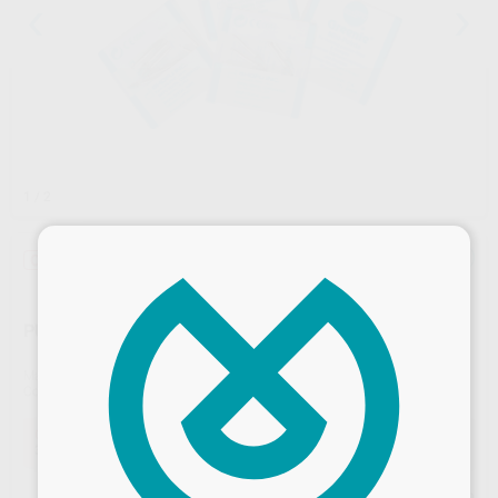
1
/ 2
×
Oferta
PULIDORES AMALGAMA SHOFU
Marca
SHOFU
Contenido
12 unidades
Oferta
34,39 €
Comprando
1 unidad
te ahorras el
10%
Precio web