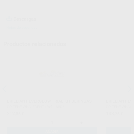
Descargas
Hojas de seguridad
Productos relacionados
BRILLIANT EVERGLOW TRIAL KIT JERINGAS
BRILLIANT EV
COLTENE-WHALEDENT
|
Ref. 18802
COLTENE-WHAL
212
138
,86
€
,76
€
-
+
-
AÑADIR