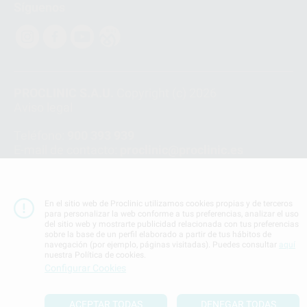
Síguenos
PROCLINIC S.A.U.
Copyright (c) 2026
Aviso legal
Teléfono:
900 393 939
E-mail de contacto:
proclinic@proclinic.es
Condiciones Generales de Contratación
y
Política
de privacidad
En el sitio web de Proclinic utilizamos cookies propias y de terceros
Información Corporativa
para personalizar la web conforme a tus preferencias, analizar el uso
Política de Cookies
del sitio web y mostrarte publicidad relacionada con tus preferencias
sobre la base de un perfil elaborado a partir de tus hábitos de
navegación (por ejemplo, páginas visitadas). Puedes consultar
aquí
nuestra Política de cookies.
SUBIR
Configurar Cookies
ACEPTAR TODAS
DENEGAR TODAS