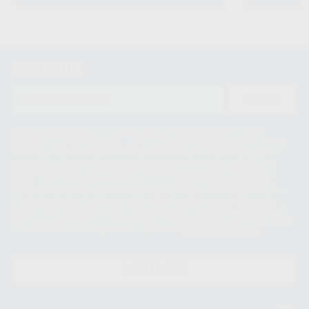
Newsletter
ENVIAR
Le informamos de que el Responsable del tratamiento de sus Datos
Personales es Proclinic S.A.U.. La Finalidad del tratamiento de sus Datos
Personales es el envío de información comercial. La legitimación para el
envío de la información comercial es su consentimiento prestado. Sus
datos únicamente serán cedidos a empresas vinculadas con Proclinic
S.A.U. que comercialicen productos similares del sector odontológico,
siempre bajo su consentimiento y no habrás cesión internacional de sus
Datos Personales. Podrá ejercitar los derechos de acceso, rectificación,
supresión, limitación y/o oposición al tratamiento de datos, entre otros, a
través de lopd@proclinic.es. Si desea conocer información adicional sobre
el tratamiento de datos personales, acceda a:
Protección de datos
CONTACTO