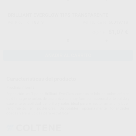
BRILLIANT EVERGLOW TIPS TRANSPARENTE
18819
60019718
Ref. Proclinic
Ref. fabricante
81,07 €
85,34 €
-
+
AÑADIR AL CARRITO
Características del producto
Proclinic informa:
Reposición en Tips de Brilliant EverGlow composite híbrido submicrónico
de última generación, de uso universal muy fácil con sobresaliente pulido y
excelente estabilidad del brillo y color, ideal para el sector anterior y buen
rendimiento en posteriores. Disponibles opcionalmente tonalidades
opacas y translúcidas para estratificar.