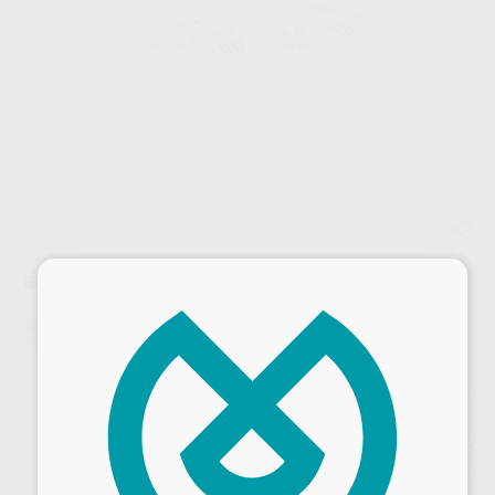
×
BRILLIANT EVERGLOW TIPS
Marca
COLTENE-WHALEDENT
Contenido
20 cápsulas de 0,20 g
Precio web
81
,07
€
85,34 €
Precio con IVA incluido 89,18 €