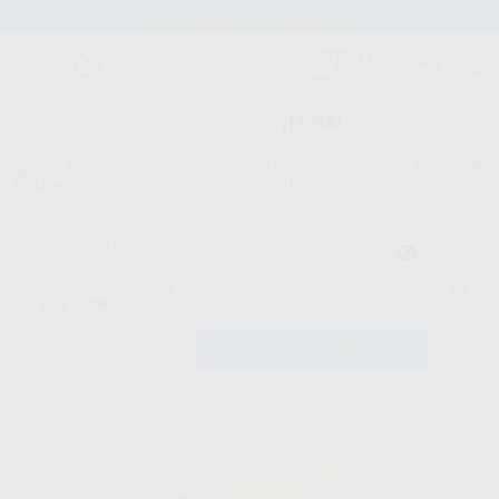
Stock de más de 15.000 productos
¡Hola!
Inicia sesión para ver los precios
del carrito con tus condiciones y
Proclinic
descuentos aplicados.
¿Todavía no tienes nuestra App?
¡Descárgala para ser siempre el primero en conocer nuestras
promociones y descuentos! Disponible en Google Play o App Store.
Google Play
Inicio
/
Clínica
/
Restauración
/
Composites bulk fill
/
BRILLIANT BULK
¿Has olvidado tu contraseña?
FILL FLOW
Registrarme