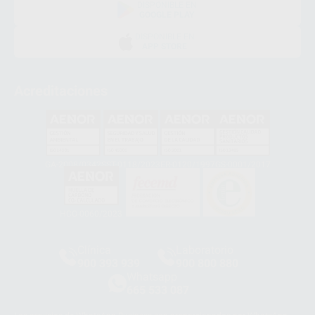
DISPONIBLE EN
GOOGLE PLAY
DISPONIBLE EN
APP STORE
Acreditaciones
GA-2008/0342
SST-0118/2023
ER-0120/1997
GS-0001/2017
HCO-0060/2023
Clínica
Laboratorio
900 393 939
900 800 880
Whatsapp
665 533 087