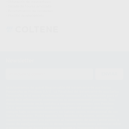
- Obturación de socavaduras.
- Sellado de fisuras ampliado.
- Revestimientos de cavidades.
- Fijación de retenedores.
Newsletter
ENVIAR
Le informamos de que el Responsable del tratamiento de sus Datos
Personales es Proclinic S.A.U.. La Finalidad del tratamiento de sus Datos
Personales es el envío de información comercial. La legitimación para el
envío de la información comercial es su consentimiento prestado. Sus
datos únicamente serán cedidos a empresas vinculadas con Proclinic
S.A.U. que comercialicen productos similares del sector odontológico,
siempre bajo su consentimiento y no habrás cesión internacional de sus
Datos Personales. Podrá ejercitar los derechos de acceso, rectificación,
supresión, limitación y/o oposición al tratamiento de datos, entre otros, a
través de lopd@proclinic.es. Si desea conocer información adicional sobre
el tratamiento de datos personales, acceda a:
Protección de datos