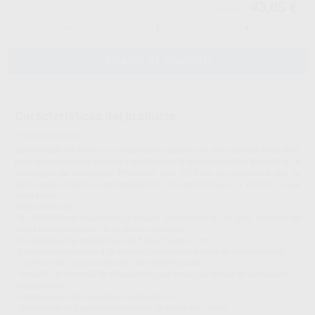
43,05 €
45,32 €
-
+
AÑADIR AL CARRITO
Características del producto
Proclinic informa:
Brilliant Bulk Fill Flow es un material de obturación de la familia BRILLIANT
para restauraciones rápidas y sencillas en la región posterior. Basado en la
tecnología de obturación BRILLIANT, Bulk Fill Flow se caracteriza por su
fiable profundidad de polimerización, alta resistencia a la flexión y baja
contracción.
Características:
- Un Multi-Shade adaptable: Se adapta sin esfuerzo a una gran variedad de
tonos dentales gracias a su efecto camaleón.
- Profundidad de polimerización fiable: hasta 4 mm.
- Excelente resistencia a la abrasión: no necesita capa de recubrimiento.
- Contracción: baja contracción de polimerización.
- Versátil: Un material de obturación para todas las clases de cavidades.
Indicaciones:
- Restauración de cavidades de clase III a V.
- Obturación de pequeñas cavidades de todas las clases.