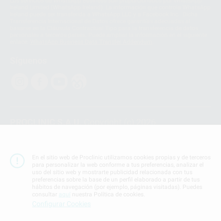
Los servicios de WhatsApp Business son proporcionados por WhatsApp
Ireland Limited (WhatsApp Ireland). La información que controla WhatsApp
Ireland puede ser transferida a WhatsApp LLC y a Facebook Inc.. Dicha
Transferencia Internacional de Datos ofrece garantías adecuadas al
basarse en la Cláusula Contractual Tipo para la transferencia de datos
personales a terceros países. Puede ampliar la información en el siguiente
enlace:
WhatsApp Business Data Transfer Addendum
.
Síguenos
PROCLINIC S.A.U.
Copyright (c) 2026
Aviso legal
Teléfono:
900 393 939
En el sitio web de Proclinic utilizamos cookies propias y de terceros
E-mail de contacto:
proclinic@proclinic.es
para personalizar la web conforme a tus preferencias, analizar el
uso del sitio web y mostrarte publicidad relacionada con tus
preferencias sobre la base de un perfil elaborado a partir de tus
Condiciones Generales de Contratación
y
Política
hábitos de navegación (por ejemplo, páginas visitadas). Puedes
de privacidad
consultar
aquí
nuestra Política de cookies.
Información Corporativa
Configurar Cookies
Política de Cookies