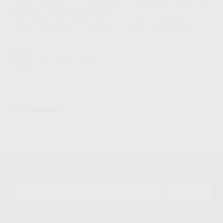
durante el tratamiento. Las aletas suaves y contorneadas proveen confort
al paciente y funcionalidad mecánica.
VAPOR tiene unos 'portales' únicos en la base que permiten que el
adhesivo circule por la base, creando una adhesión mecánica segura.
Descargas
Información adicional
Newsletter
ENVIAR
Le informamos de que el Responsable del tratamiento de sus Datos
Personales es Proclinic S.A.U.. La Finalidad del tratamiento de sus Datos