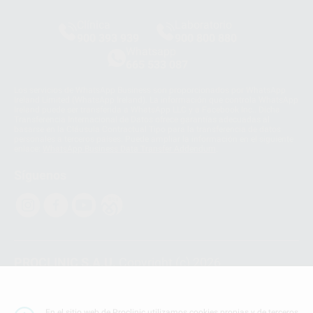
Clínica
Laboratorio
900 393 939
900 800 880
Whatsapp
665 533 087
Los servicios de WhatsApp Business son proporcionados por WhatsApp
Ireland Limited (WhatsApp Ireland). La información que controla WhatsApp
Ireland puede ser transferida a WhatsApp LLC y a Facebook Inc.. Dicha
Transferencia Internacional de Datos ofrece garantías adecuadas al
basarse en la Cláusula Contractual Tipo para la transferencia de datos
personales a terceros países. Puede ampliar la información en el siguiente
enlace:
WhatsApp Business Data Transfer Addendum
.
Síguenos
PROCLINIC S.A.U.
Copyright (c) 2026
Aviso legal
Teléfono:
900 393 939
En el sitio web de Proclinic utilizamos cookies propias y de terceros