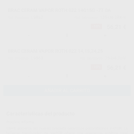
BRAC CERAM VAPOR ROTH 022 14G15G -7T 0A
L9862
125-U4-2RK-V
Ref. Proclinic
Ref. fabricante
56,21 €
-10%
-
+
BRAC CERAM VAPOR ROTH 022 14,15,24,25
L9863
75-U4-2U-V
Ref. Proclinic
Ref. fabricante
56,21 €
-10%
-
+
AÑADIR AL CARRITO
Características del producto
Proclinic informa:
G&H® presenta los nuevos brackets cerámicos policristalinos VAPOR. La
brillante translucidez de VAPOR ofrece una apariencia estética total