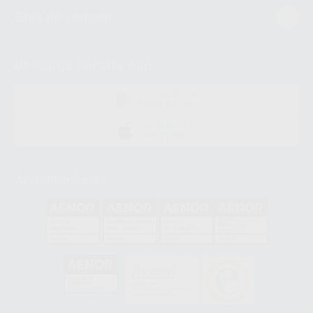
Guía de compra
Descarga nuestra App
DISPONIBLE EN
GOOGLE PLAY
DISPONIBLE EN
APP STORE
Acreditaciones
GA-2008/0342
SST-0118/2023
ER-0120/1997
GS-0001/2017
HCO-0060/2023