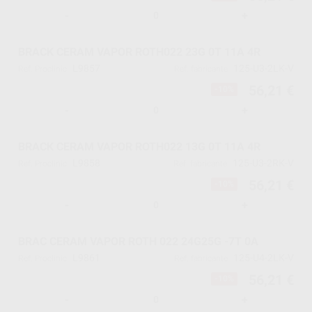
-
+
BRACK CERAM VAPOR ROTH022 23G 0T 11A 4R
L9857
125-U3-2LK-V
Ref. Proclinic
Ref. fabricante
56,21 €
-10%
-
+
BRACK CERAM VAPOR ROTH022 13G 0T 11A 4R
L9858
125-U3-2RK-V
Ref. Proclinic
Ref. fabricante
56,21 €
-10%
-
+
BRAC CERAM VAPOR ROTH 022 24G25G -7T 0A
L9861
125-U4-2LK-V
Ref. Proclinic
Ref. fabricante
56,21 €
-10%
-
+