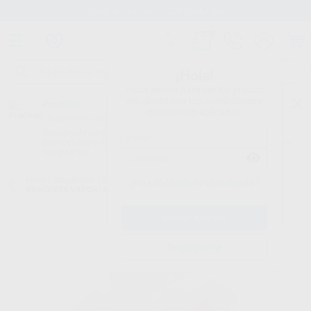
Stock de más de 15.000 productos
¡Hola!
Inicia sesión para ver los precios
del carrito con tus condiciones y
Proclinic
descuentos aplicados.
¿Todavía no tienes nuestra App?
¡Descárgala para ser siempre el primero en conocer nuestras
promociones y descuentos! Disponible en Google Play o App Store.
Google Play
Inicio
/
Ortodoncia
/
Brackets
/
Brackets estéticos convencionales
/
¿Has olvidado tu contraseña?
BRACKETS VAPOR/ AGILITY CERAMIC ROTH .022 CASO
Registrarme