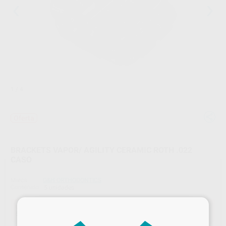
1
/ 4
Oferta
BRACKETS VAPOR/ AGILITY CERAMIC ROTH .022
CASO
Marca
G&H ORTHODONTICS
Contenido
5 unidades
×
Oferta
56,21 €
Comprando
1 unidad
te ahorras el
10%