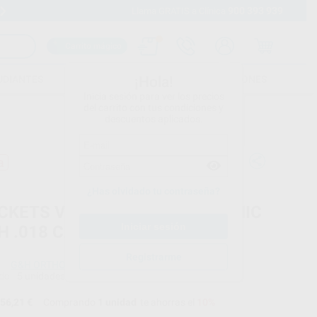
900 393 939
Envíos gratuitos desde 110€
Llama GRATIS a Clínica
Carrito mágico
UDIANTES
FOLLETOS
FORMACIONES
¡Hola!
Inicia sesión para ver los precios
del carrito con tus condiciones y
descuentos aplicados.
a
¿Has olvidado tu contraseña?
CKETS VAPOR/ AGILITY CERAMIC
H .018 CASO
Registrarme
G&H ORTHODONTICS
do
5 unidades
56,21 €
Comprando
1 unidad
te ahorras el
10%