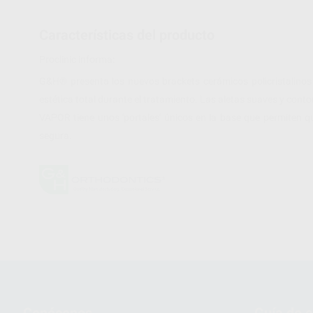
Características del producto
Proclinic informa:
G&H® presenta los nuevos brackets cerámicos policristalinos
estética total durante el tratamiento. Las aletas suaves y con
VAPOR tiene unos 'portales' únicos en la base que permiten q
segura.
Conócenos
Guía de 