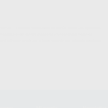
 VAPOR. La brillante translucidez de VAPOR ofrece una apariencia
torneadas proveen confort al paciente y funcionalidad mecánica.
ue el adhesivo circule por la base, creando una adhesión mecánica
compra
Mi cuenta
Newsletter