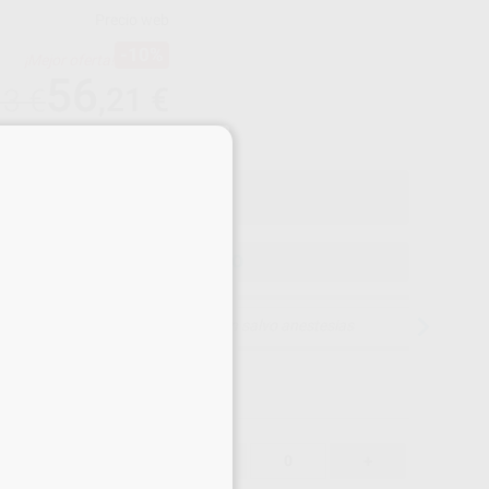
Precio web
-10%
¡Mejor oferta!
56
,21
€
13 €
o con IVA incluido 61,83 €
×
ELEGIR MODELO
15 días para cambiar de opinión salvo anestesias
56,21 €
-10%
-
+