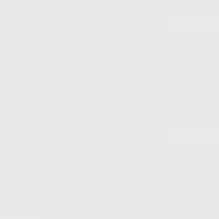
prar
Registro
to del
Mis listas
Le informamos de q
Mis productos
S.A.U.. La Finalida
nes
comercial. La legit
Facturas
prestado. Sus dato
e pago
que comercialicen p
Compra rápida
consentimiento y no
derechos de acceso,
entre otros, a trav
tratamiento de dat
legales
pida
Estudiantes
Odontobook
Material para
estudiantes
Clínica
900 393 9
Los servicios de W
(WhatsApp Ireland)