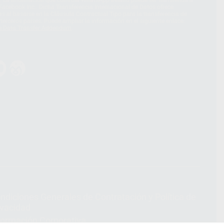
acebook Inc.. Dicha Transferencia Internacional de Datos ofrece
 al basarse en la Cláusula Contractual Tipo para la transferencia de
terceros países. Puede ampliar la información en el siguiente enlace:
s Data Transfer Addendum
.
ndiciones Generales de Contratación
y
Política de
ivacidad
formación Corporativa