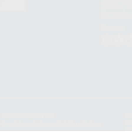
EN
WhatsApp LLC y a F
E
garantías adecuadas
datos personales a 
WhatsApp Busines
Síguenos
Teléfono:
900 393 939
Co
pr
E-mail de contacto:
proclinic@proclinic.es
In