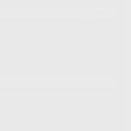
ENVIAR
ue el Responsable del tratamiento de sus Datos Personales es Proclinic
d del tratamiento de sus Datos Personales es el envío de información
imación para el envío de la información comercial es su consentimiento
s únicamente serán cedidos a empresas vinculadas con Proclinic S.A.U.
roductos similares del sector odontológico, siempre bajo su
 habrás cesión internacional de sus Datos Personales. Podrá ejercitar los
 rectificación, supresión, limitación y/o oposición al tratamiento de datos,
és de lopd@proclinic.es. Si desea conocer información adicional sobre el
os personales, acceda a:
Protección de datos
CONTACTO
Laboratorio
Whatsapp
39
900 800 880
665 533 087
hatsApp Business son proporcionados por WhatsApp Ireland Limited
. La información que controla WhatsApp Ireland puede ser transferida a