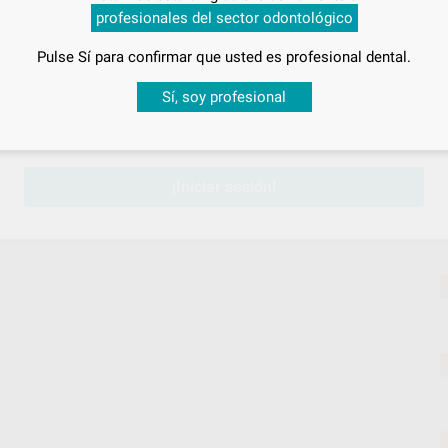
profesionales del sector odontológico
2R
Pulse Sí para confirmar que usted es profesional dental.
Desbloquea todas tus ventajas
Sí, soy profesional
2R
sesión
para disfrutar de todos tus
descuentos y condiciones esp
¡Iniciar sesión!