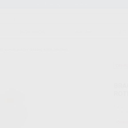
Stock de más de 15.000 productos
ORTODONCIA
CAD/CAM
EST
S VAPOR/ AGILITY CERAMIC ROTH .018 CASO
Ofert
BRA
ROT
Marca
Conteni
Oferta