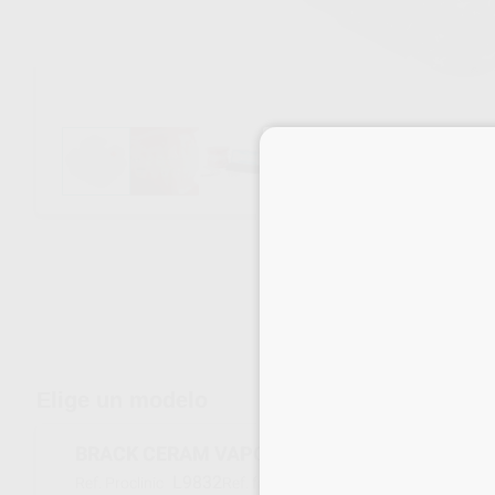
Envíos gratuitos desde 110€
Elige un modelo
BRACK CERAM VAPOR ROTH 018 31,32,41,42
L9832
125-L1-8U-V
Ref. Proclinic
Ref. fabricante