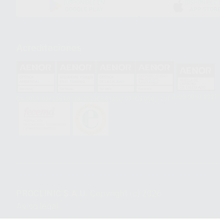
DISPONIBLE EN
DISPONIBLE 
GOOGLE PLAY
APP STOR
Acreditaciones
HCO-0060/2023
GA-2008/0342
SST-0118/2023
ER-0120/1997
GS-0001/2017
PROCLINIC S.A.U.
Copyright (c) 2026
Aviso legal