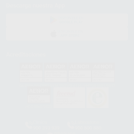
Descarga nuestra App
DISPONIBLE EN
GOOGLE PLAY
DISPONIBLE EN
APP STORE
Acreditaciones
GA-2008/0342
SST-0118/2023
ER-0120/1997
GS-0001/2017
HCO-0060/2023
Clínica
Laboratorio
900 393 939
900 800 880
Whatsapp