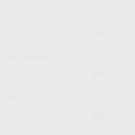
-
+
BRACK MINIPREVAIL ROTH 018 23G 0°T 11°A
L9733
36-U3-8LK-V
Ref. Proclinic
Ref. fabricante
17,24 €
-10%
-
+
BRACK MINIPREVAIL ROTH 018 13G 0°T 11°A
L9734
36-U3-8RK-V
Ref. Proclinic
Ref. fabricante
17,24 €
-10%
-
+
BRACK MINIPREVAIL ROTH 018 24G25G -7T 0A
L9737
36-U4-8LK-V
Ref. Proclinic
Ref. fabricante
17,24 €
-10%
-
+