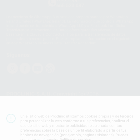
665 533 087
Los servicios de WhatsApp Business son proporcionados por WhatsApp
Ireland Limited (WhatsApp Ireland). La información que controla WhatsApp
Ireland puede ser transferida a WhatsApp LLC y a Facebook Inc.. Dicha
Transferencia Internacional de Datos ofrece garantías adecuadas al
basarse en la Cláusula Contractual Tipo para la transferencia de datos
personales a terceros países. Puede ampliar la información en el siguiente
enlace:
WhatsApp Business Data Transfer Addendum
.
Síguenos
PROCLINIC S.A.U.
Copyright (c) 2026
Aviso legal
Teléfono:
900 393 939
En el sitio web de Proclinic utilizamos cookies propias y de terceros
E-mail de contacto:
proclinic@proclinic.es
para personalizar la web conforme a tus preferencias, analizar el
uso del sitio web y mostrarte publicidad relacionada con tus
preferencias sobre la base de un perfil elaborado a partir de tus
Condiciones Generales de Contratación
y
Política
hábitos de navegación (por ejemplo, páginas visitadas). Puedes
de privacidad
consultar
aquí
nuestra Política de cookies.