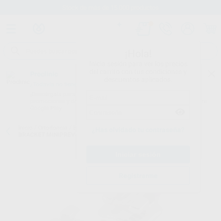
Stock de más de 15.000 productos
¡Hola!
Inicia sesión para ver los precios
del carrito con tus condiciones y
Proclinic
descuentos aplicados.
¿Todavía no tienes nuestra App?
¡Descárgala para ser siempre el primero en conocer nuestras
promociones y descuentos! Disponible en Google Play o App Store.
Google Play
Inicio
/
Ortodoncia
/
Brackets
/
Brackets metálicos convencionales
/
¿Has olvidado tu contraseña?
BRACKET MINIPREVAIL ROTH .018 REPOSICIONES
Registrarme