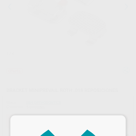
1
/ 4
Oferta
BRACKET MINIPREVAIL ROTH .018 REPOSICIONES
Marca
G&H ORTHODONTICS
Contenido
5 unidades
×
Oferta
17,24 €
Comprando
1 unidad
te ahorras el
10%
Precio web