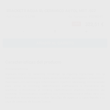
BRACKETS AQUA SL CERAMICO AUTOL MBT .022
L1298
F5740-91
Ref. Proclinic
Ref. fabricante
322,51 €
-10%
-
+
AÑADIR AL CARRITO
Características del producto
Proclinic informa:
Brackets AQUA SL cerámica combinan la máxima traslucidez con la
característica biomecánica típica de los brackets autoligados interactivos.
Realizados con tecnología CIM (Ceramic Injection Moulding). Slot biselado
para evitar el notching (deformación permanente e irreversible del
alambre) y minimizar el binding (deformación elástica reversible del
alambre). El tratamiento superficial con rodio disminuye el reflejo de la luz,
haciéndolo mínimamente visible. Sencillez de apertura y cierre debido a la
tapa de aleación de Niquel Titanio.