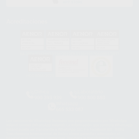
APP STORE
Acreditaciones
GA-2008/0342
SST-0118/2023
ER-0120/1997
GS-0001/2017
HCO-0060/2023
Clínica
Laboratorio
900 393 939
900 800 880
Whatsapp
665 533 087
Los servicios de WhatsApp Business son proporcionados por WhatsApp
Ireland Limited (WhatsApp Ireland). La información que controla WhatsApp
Ireland puede ser transferida a WhatsApp LLC y a Facebook Inc.. Dicha
Transferencia Internacional de Datos ofrece garantías adecuadas al
basarse en la Cláusula Contractual Tipo para la transferencia de datos