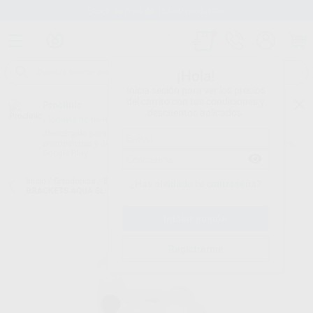
Stock de más de 15.000 productos
¡Hola!
Inicia sesión para ver los precios
del carrito con tus condiciones y
Proclinic
descuentos aplicados.
¿Todavía no tienes nuestra App?
¡Descárgala para ser siempre el primero en conocer nuestras
promociones y descuentos! Disponible en Google Play o App Store.
Google Play
Inicio
/
Ortodoncia
/
Brackets
/
Brackets estéticos autoligados
/
¿Has olvidado tu contraseña?
BRACKETS AQUA SL CERAMICO
Registrarme