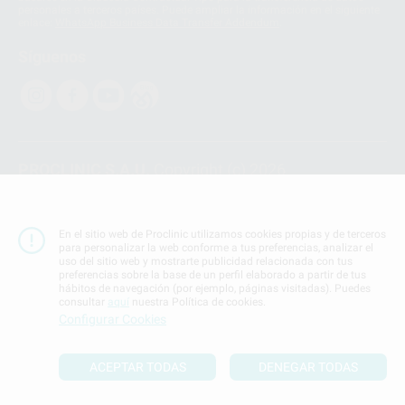
personales a terceros países. Puede ampliar la información en el siguiente
enlace:
WhatsApp Business Data Transfer Addendum
.
Síguenos
PROCLINIC S.A.U.
Copyright (c) 2026
Aviso legal
Teléfono:
900 393 939
En el sitio web de Proclinic utilizamos cookies propias y de terceros
E-mail de contacto:
proclinic@proclinic.es
para personalizar la web conforme a tus preferencias, analizar el
uso del sitio web y mostrarte publicidad relacionada con tus
preferencias sobre la base de un perfil elaborado a partir de tus
Condiciones Generales de Contratación
y
Política
hábitos de navegación (por ejemplo, páginas visitadas). Puedes
de privacidad
consultar
aquí
nuestra Política de cookies.
Información Corporativa
Configurar Cookies
Política de Cookies
ACEPTAR TODAS
DENEGAR TODAS
SUBIR