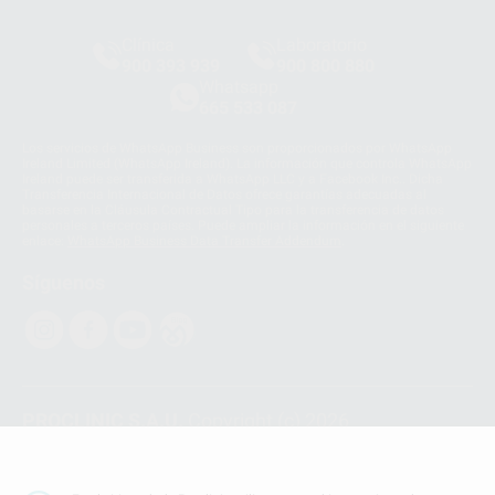
Clínica
Laboratorio
900 393 939
900 800 880
Whatsapp
665 533 087
Los servicios de WhatsApp Business son proporcionados por WhatsApp
Ireland Limited (WhatsApp Ireland). La información que controla WhatsApp
Ireland puede ser transferida a WhatsApp LLC y a Facebook Inc.. Dicha
Transferencia Internacional de Datos ofrece garantías adecuadas al
basarse en la Cláusula Contractual Tipo para la transferencia de datos
personales a terceros países. Puede ampliar la información en el siguiente
enlace:
WhatsApp Business Data Transfer Addendum
.
Síguenos
PROCLINIC S.A.U.
Copyright (c) 2026
Aviso legal
Teléfono:
900 393 939