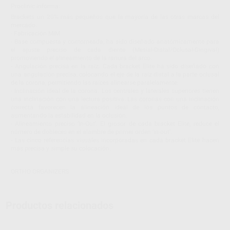
Proclinic informa:
Brackets un 20% más pequeños que la mayoría de las otras marcas del
mercado.
- Fabricación MIM
- Base compuesta y contorneada, ha sido diseñado anatómicamente para
el ajuste preciso de cada diente (Mesial-Distal/Oclusal-Gingival)
promoviendo el alineamiento de la ranura del arco.
- Angulación precisa en la raíz. Cada bracket Elite ha sido diseñado con
una angulación precisa, colocando el eje de la raíz distal a la parte oclusal
de la corona, permitiendo las raíces alinearse paralelamente.
- Inclinación ideal de la corona. Los centrales y laterales superiores tienen
una inclinación con una lectura positiva. Las coronas con una inclinación
correcta favorecen la alineación ideal de los puntos de contacto,
aumentando la estabilidad en la oclusión.
- Alineamiento preciso ‘In-Out’. El grosor de cada bracket Elite, reduce el
número de dobleces en el alambre de primer orden ‘in-out’.
- Las cinco referencias visuales incorporadas en cada bracket Elite hacen
más precisa y simple su colocación.
ORTHO ORGANIZERS
Productos relacionados