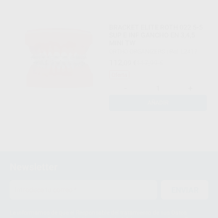
BRACKET ELITE ROTH 022 5-5
SUP E INF GANCHO EN 3,4,5
MINI TW
ORTHO ORGANIZERS
|
Ref. L2417
112
,09
€
117,99 €
Oferta
-
+
AÑADIR
Newsletter
ENVIAR
Le informamos de que el Responsable del tratamiento de sus Datos