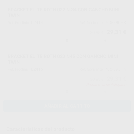
BRACKET ELITE ROTH 022 N.34 CON GANCHO MINI
TWIN
L2414
705-390HK
Ref. Proclinic
Ref. fabricante
29,31 €
30,85 €
-
+
BRACKET ELITE ROTH 022 N45 CON GANCHO MINI
TWIN
L2415
705-393HK
Ref. Proclinic
Ref. fabricante
29,31 €
30,85 €
Producto descatalogado
-
+
AÑADIR AL CARRITO
Características del producto