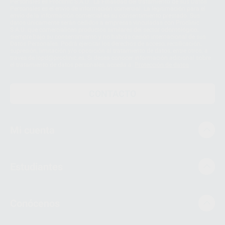
Personales es Proclinic S.A.U.. La Finalidad del tratamiento de sus Datos
Personales es el envío de información comercial. La legitimación para el
envío de la información comercial es su consentimiento prestado. Sus
datos únicamente serán cedidos a empresas vinculadas con Proclinic
S.A.U. que comercialicen productos similares del sector odontológico,
siempre bajo su consentimiento y no habrás cesión internacional de sus
Datos Personales. Podrá ejercitar los derechos de acceso, rectificación,
supresión, limitación y/o oposición al tratamiento de datos, entre otros, a
través de lopd@proclinic.es. Si desea conocer información adicional sobre
el tratamiento de datos personales, acceda a:
Protección de datos
CONTACTO
Mi cuenta
Estudiantes
Conócenos