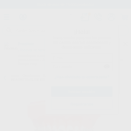
Stock de más de 15.000 productos
¡Hola!
Inicia sesión para ver los precios
del carrito con tus condiciones y
Proclinic
descuentos aplicados.
¿Todavía no tienes nuestra App?
¡Descárgala para ser siempre el primero en conocer nuestras
promociones y descuentos! Disponible en Google Play o App Store.
Google Play
Inicio
/
Ortodoncia
/
Brackets
/
Brackets metálicos convencionales
/
¿Has olvidado tu contraseña?
BRACKETS ELITE ROTH 022 REPOSICION
Registrarme