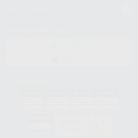
Guía de compra
Descarga nuestra App
DISPONIBLE EN
GOOGLE PLAY
DISPONIBLE EN
APP STORE
Acreditaciones
GA-2008/0342
SST-0118/2023
ER-0120/1997
GS-0001/2017
HCO-0060/2023