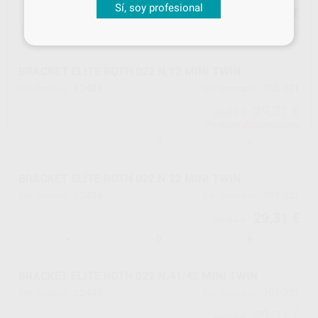
Sí, soy profesional
29,31 €
30,85 €
-
+
BRACKET ELITE ROTH 022 N.12 MINI TWIN
L2403
705-321
Ref. Proclinic
Ref. fabricante
29,31 €
30,85 €
Producto descatalogado
-
+
BRACKET ELITE ROTH 022 N.22 MINI TWIN
L2404
705-322
Ref. Proclinic
Ref. fabricante
29,31 €
30,85 €
-
+
BRACKET ELITE ROTH 022 N.41/42 MINI TWIN
L2405
705-333
Ref. Proclinic
Ref. fabricante
29,31 €
30,85 €