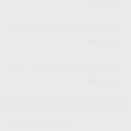
38,84 €
-10%
-
+
BRACKET COMPOSITE ROTH 022 N.43 CON GANCHO
L2797
Ref. Proclinic
38,84 €
-10%
-
+
BRACKET COMPOSITE ROTH 022 N.45 CON GANCHO
L2801
Ref. Proclinic
38,84 €
-10%
-
+
AÑADIR AL CARRITO
Características del producto