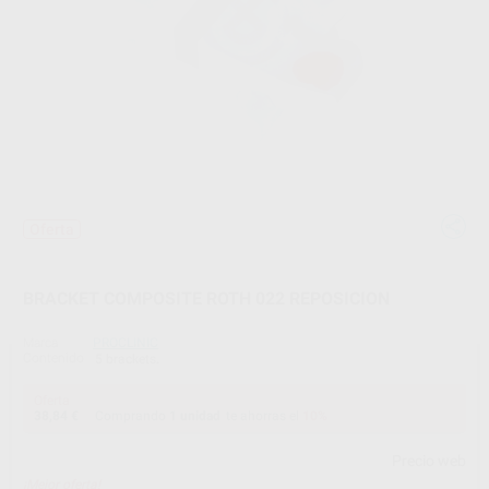
Oferta
BRACKET COMPOSITE ROTH 022 REPOSICION
Marca
PROCLINIC
Contenido
5 brackets.
Oferta
38,84 €
Comprando
1 unidad
te ahorras el
10%
Precio web
¡Mejor oferta!