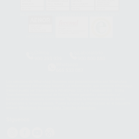
GA-2008/0342
SST-0118/2023
ER-0120/1997
GS-0001/2017
HCO-0060/2023
Clínica
Laboratorio
900 393 939
900 800 880
Whatsapp
665 533 087
Los servicios de WhatsApp Business son proporcionados por WhatsApp
Ireland Limited (WhatsApp Ireland). La información que controla WhatsApp
Ireland puede ser transferida a WhatsApp LLC y a Facebook Inc.. Dicha
Transferencia Internacional de Datos ofrece garantías adecuadas al
basarse en la Cláusula Contractual Tipo para la transferencia de datos
personales a terceros países. Puede ampliar la información en el siguiente
enlace:
WhatsApp Business Data Transfer Addendum
.
Síguenos