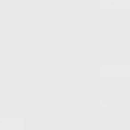
prar
Registro
to del
Mis listas
Le informamos de q
Mis productos
S.A.U.. La Finalida
nes
comercial. La legit
Facturas
prestado. Sus dato
e pago
que comercialicen p
Compra rápida
consentimiento y no
derechos de acceso,
entre otros, a trav
tratamiento de dat
legales
pida
Estudiantes
Odontobook
Material para
estudiantes
Clínica
900 393 9
Los servicios de W
(WhatsApp Ireland)
EN
WhatsApp LLC y a F
E
garantías adecuadas