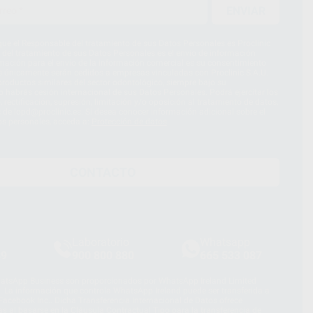
ENVIAR
ue el Responsable del tratamiento de sus Datos Personales es Proclinic
d del tratamiento de sus Datos Personales es el envío de información
imación para el envío de la información comercial es su consentimiento
s únicamente serán cedidos a empresas vinculadas con Proclinic S.A.U.
roductos similares del sector odontológico, siempre bajo su
 habrás cesión internacional de sus Datos Personales. Podrá ejercitar los
 rectificación, supresión, limitación y/o oposición al tratamiento de datos,
és de lopd@proclinic.es. Si desea conocer información adicional sobre el
os personales, acceda a:
Protección de datos
CONTACTO
Laboratorio
Whatsapp
39
900 800 880
665 533 087
hatsApp Business son proporcionados por WhatsApp Ireland Limited
. La información que controla WhatsApp Ireland puede ser transferida a
acebook Inc.. Dicha Transferencia Internacional de Datos ofrece
 al basarse en la Cláusula Contractual Tipo para la transferencia de