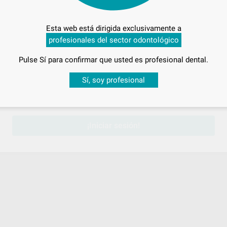
Esta web está dirigida exclusivamente a
profesionales del sector odontológico
Pulse Sí para confirmar que usted es profesional dental.
Desbloquea todas tus ventajas
Sí, soy profesional
sesión
para disfrutar de todos tus
descuentos y condiciones esp
NCHO
¡Iniciar sesión!