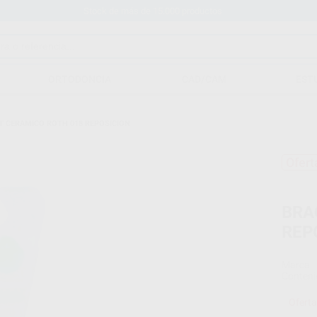
Stock de más de 15.000 productos
ORTODONCIA
CAD/CAM
EST
T CERAMICO ROTH 018 REPOSICION
Ofert
BRA
REP
Marca
Conteni
Oferta