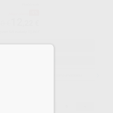
Precio web
-9%
¡Mejor oferta!
12
,22
€
50 €
o con IVA incluido 13,44 €
×
ELEGIR MODELO
15 días para cambiar de opinión salvo anestesias
12,22 €
-9%
-
+