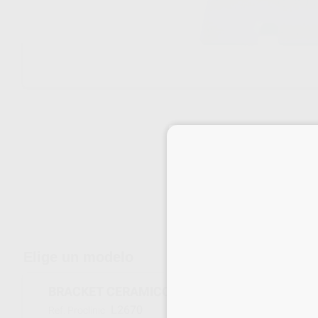
Envíos gratuitos desde 110€
Elige un modelo
BRACKET CERAMICO ROTH 018 N.11
L2670
Ref. Proclinic