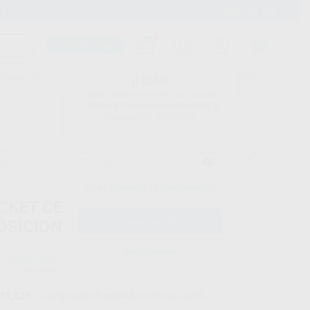
900 393 939
Envíos gratuitos desde 110€
Llama GRATIS a Clínica
Carrito mágico
UDIANTES
FOLLETOS
FORMACIONES
¡Hola!
Inicia sesión para ver los precios
del carrito con tus condiciones y
descuentos aplicados.
a
¿Has olvidado tu contraseña?
CKET CERAMICO ROTH 018
OSICION
Registrarme
PROCLINIC
do
1 bracket
12,22 €
Comprando
1 unidad
te ahorras el
9%