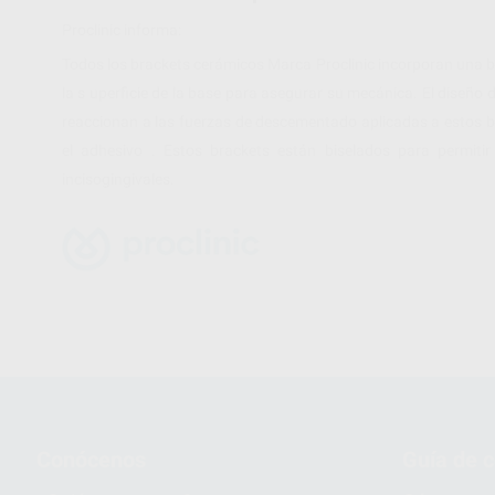
Proclinic informa:
Todos los brackets cerámicos Marca Proclinic incorporan una b
la s uperficie de la base para asegurar su mecánica. El diseño
reaccionan a las fuerzas de descementado aplicadas a estos b
el adhesivo . Estos brackets están biselados para permiti
incisogingivales.
Conócenos
Guía de 