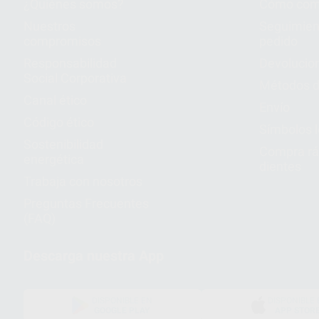
¿Quiénes somos?
Cómo com
Nuestros
Seguimien
compromisos
pedido
Responsabilidad
Devolucio
Social Corporativa
Métodos d
Canal ético
Envío
Código ético
Símbolos 
Sostenibilidad
Compra rá
energética
dientes
Trabaja con nosotros
Preguntas Frecuentes
(FAQ)
Descarga nuestra App
DISPONIBLE EN
DISPONIBLE 
GOOGLE PLAY
APP STOR