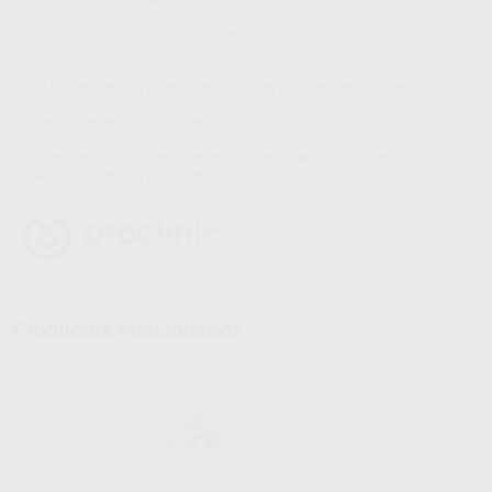
DISEÑO
Código de color con marca de identificación disto-gingival para una fácil
colocación.
Perfil bajo.
Slot biselado en las partes mesio-distales para favorecer el deslizamiento
del arco.
Dimensiones reducidas sin sacrificar el control.
FÁCIL APERTURA Y CIERRE
No requiere un instrumento especial, puede usar un instrumento con punta
o la L8866 diseñada para este bracket.
Productos relacionados