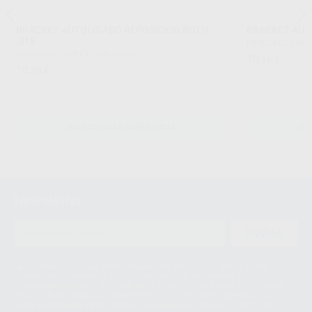
BRACKET AUTOLIGADO REPOSICION ROTH
BRACKET AUT
.018
PROCLINIC EXPE
PROCLINIC EXPERT
|
Ref. Grupo
10
,16
€
10
,16
€
SELECCIONAR REFERENCIA
SE
Newsletter
ENVIAR
Le informamos de que el Responsable del tratamiento de sus Datos
Personales es Proclinic S.A.U.. La Finalidad del tratamiento de sus Datos
Personales es el envío de información comercial. La legitimación para el
envío de la información comercial es su consentimiento prestado. Sus
datos únicamente serán cedidos a empresas vinculadas con Proclinic