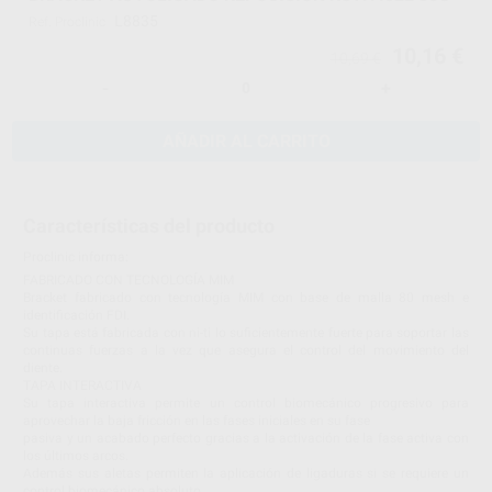
L8835
Ref. Proclinic
10,16 €
10,69 €
-
+
AÑADIR AL CARRITO
Características del producto
Proclinic informa:
FABRICADO CON TECNOLOGÍA MIM
Bracket fabricado con tecnología MIM con base de malla 80 mesh e
identificación FDI.
Su tapa está fabricada con ni-ti lo suficientemente fuerte para soportar las
continuas fuerzas a la vez que asegura el control del movimiento del
diente.
TAPA INTERACTIVA
Su tapa interactiva permite un control biomecánico progresivo para
aprovechar la baja fricción en las fases iniciales en su fase
pasiva y un acabado perfecto gracias a la activación de la fase activa con
los últimos arcos.
Además sus aletas permiten la aplicación de ligaduras si se requiere un
control biomecánico absoluto.