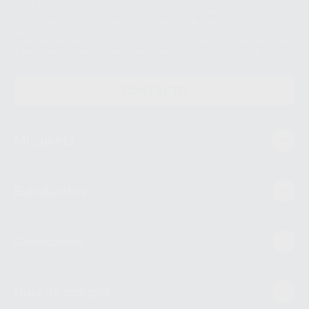
S.A.U. que comercialicen productos similares del sector odontológico,
siempre bajo su consentimiento y no habrás cesión internacional de sus
Datos Personales. Podrá ejercitar los derechos de acceso, rectificación,
supresión, limitación y/o oposición al tratamiento de datos, entre otros, a
través de lopd@proclinic.es. Si desea conocer información adicional sobre
el tratamiento de datos personales, acceda a:
Protección de datos
CONTACTO
Mi cuenta
Estudiantes
Conócenos
Guía de compra