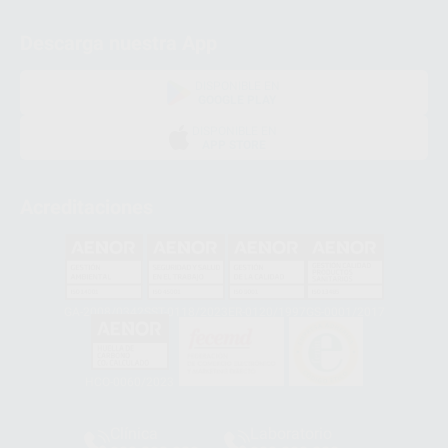
Descarga nuestra App
DISPONIBLE EN
GOOGLE PLAY
DISPONIBLE EN
APP STORE
Acreditaciones
GA-2008/0342
SST-0118/2023
ER-0120/1997
GS-0001/2017
HCO-0060/2023
Clínica
Laboratorio