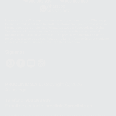
900 393 939
900 800 880
Whatsapp
665 533 087
Los servicios de WhatsApp Business son proporcionados por WhatsApp
Ireland Limited (WhatsApp Ireland). La información que controla WhatsApp
Ireland puede ser transferida a WhatsApp LLC y a Facebook Inc.. Dicha
Transferencia Internacional de Datos ofrece garantías adecuadas al
basarse en la Cláusula Contractual Tipo para la transferencia de datos
personales a terceros países. Puede ampliar la información en el siguiente
enlace:
WhatsApp Business Data Transfer Addendum
.
Síguenos
PROCLINIC S.A.U.
Copyright (c) 2026
Aviso legal
Teléfono:
900 393 939
E-mail de contacto:
proclinic@proclinic.es