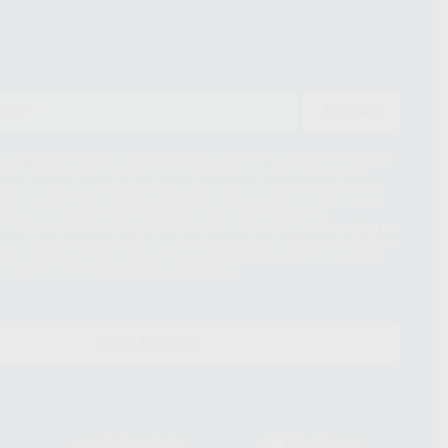
ENVIAR
ue el Responsable del tratamiento de sus Datos Personales es Proclinic
d del tratamiento de sus Datos Personales es el envío de información
imación para el envío de la información comercial es su consentimiento
s únicamente serán cedidos a empresas vinculadas con Proclinic S.A.U.
roductos similares del sector odontológico, siempre bajo su
 habrás cesión internacional de sus Datos Personales. Podrá ejercitar los
 rectificación, supresión, limitación y/o oposición al tratamiento de datos,
és de lopd@proclinic.es. Si desea conocer información adicional sobre el
os personales, acceda a:
Protección de datos
CONTACTO
Laboratorio
Whatsapp