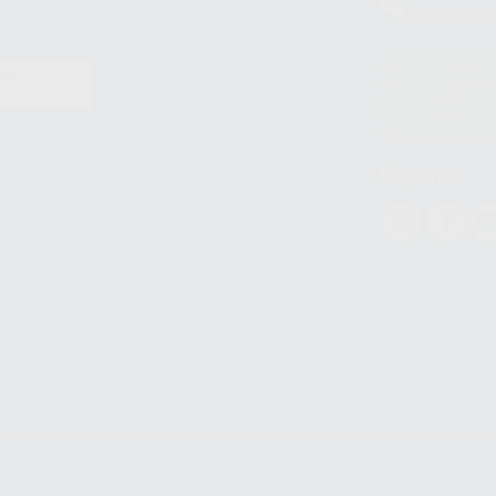
900 393 9
Los servicios de W
(WhatsApp Ireland)
EN
WhatsApp LLC y a F
E
garantías adecuadas
datos personales a 
WhatsApp Busines
Síguenos