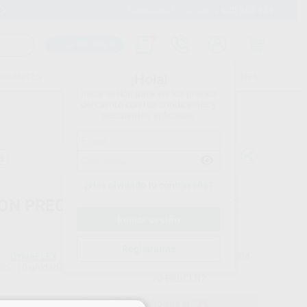
900 393 939
Envíos gratuitos desde 110€
Llama GRATIS a Clínica
Carrito mágico
UDIANTES
FOLLETOS
FORMACIONES
¡Hola!
Inicia sesión para ver los precios
del carrito con tus condiciones y
descuentos aplicados.
a
¿Has olvidado tu contraseña?
ON PRECISION TRANSPARENTE
Registrarme
DYNAFLEX
Ref. Proclinic
L4804
do
10 unidades
Ref. fabricante
10-PABCLR2
87,39 €
Comprando
1 unidad
te ahorras el
10%