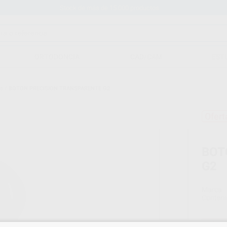
Stock de más de 15.000 productos
ORTODONCIA
CAD/CAM
EST
os
/
BOTON PRECISION TRANSPARENTE G2
Ofert
BOT
G2
Marca
Conteni
Oferta