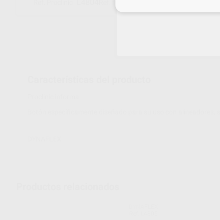
L4804
10-PABCLR2
Ref. Proclinic
Ref. fabricante
Inicia 
Características del producto
Proclinic informa:
Botón específicamente diseñado para su uso con alineadores, s
DYNAFLEX
Productos relacionados
DYNAFLEX
Ref. L4805