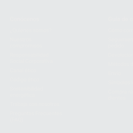
Conócenos
Guía de 
¿Quiénes somos?
Cómo com
Nuestros
Seguimien
compromisos
pedido
Responsabilidad
Devolucio
Social Corporativa
Métodos d
Canal ético
Envío
Código ético
Símbolos 
Sostenibilidad
Compra rá
energética
dientes
Trabaja con nosotros
Preguntas Frecuentes
(FAQ)