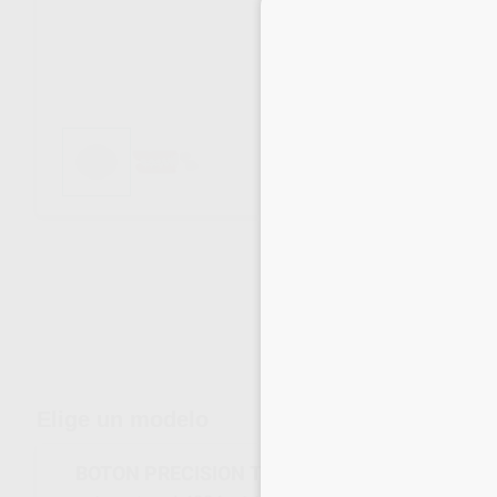
Envíos gratuitos desde 110€
Elige un modelo
BOTON PRECISION TRANSPARENTE G2