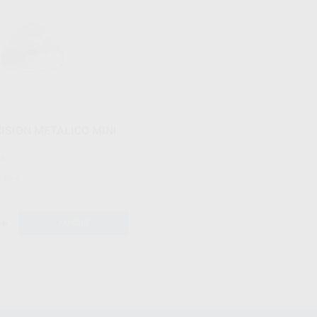
ISION METALICO MINI
es
,46 €
+
AÑADIR