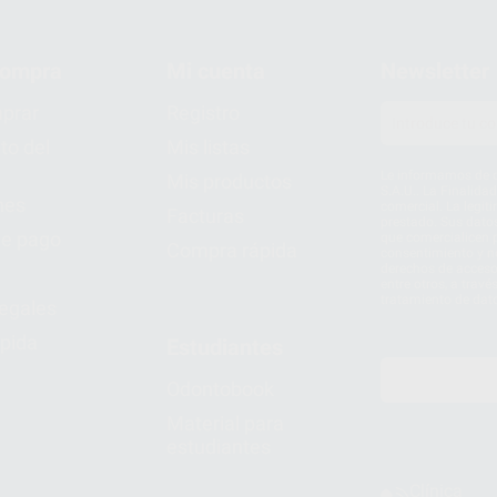
compra
Mi cuenta
Newsletter
prar
Registro
to del
Mis listas
Le informamos de q
Mis productos
S.A.U.. La Finalida
nes
comercial. La legit
Facturas
prestado. Sus dato
e pago
que comercialicen p
Compra rápida
consentimiento y no
derechos de acceso,
entre otros, a trav
tratamiento de dat
legales
pida
Estudiantes
Odontobook
Material para
estudiantes
Clínica