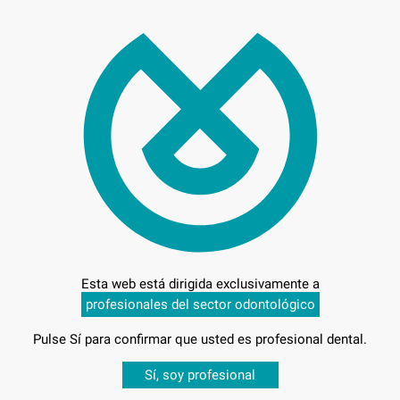
96,
Preci
Entrega en 24h
Esta web está dirigida exclusivamente a
profesionales del sector odontológico
Pulse Sí para confirmar que usted es profesional dental.
Desbloquea todas tus ventajas
Sí, soy profesional