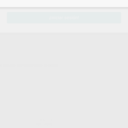
sesión
para disfrutar de todos tus
descuentos y condiciones esp
¡Iniciar sesión!
e adapta perfectamente al diente.
DYNAFLEX
Ref. L4806