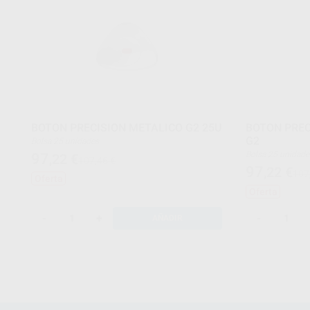
BOTON PRECISION METALICO G2 25U
BOTON PREC
G2
Bolsa 25 unidades
Bolsa 25 unidad
97
,22
€
107,46 €
97
,22
€
107
Oferta
Oferta
-
+
-
AÑADIR