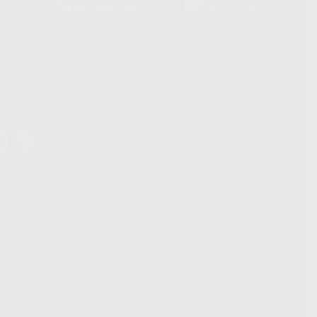
39
900 800 880
665 533 087
hatsApp Business son proporcionados por WhatsApp Ireland Limited
. La información que controla WhatsApp Ireland puede ser transferida a
acebook Inc.. Dicha Transferencia Internacional de Datos ofrece
 al basarse en la Cláusula Contractual Tipo para la transferencia de
terceros países. Puede ampliar la información en el siguiente enlace:
s Data Transfer Addendum
.