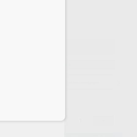
-10%
¡Mejor oferta!
36
,88
€
76 €
o con IVA incluido 40,57 €
ELEGIR CANTIDAD
15 días para cambiar de opinión salvo anestesias
eciales
36,88 €
-10%
-
+