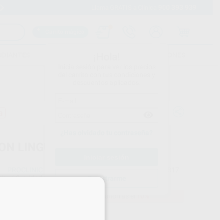
900 393 939
Envíos gratuitos desde 110€
Llama GRATIS a Clínica
Carrito mágico
UDIANTES
FOLLETOS
FORMACIONES
¡Hola!
Inicia sesión para ver los precios
del carrito con tus condiciones y
descuentos aplicados.
a
¿Has olvidado tu contraseña?
ON LINGUAL CON OJAL
PROCLINIC
Ref. Proclinic
L8817
do
10 unidades
Registrarme
×
36,88 €
Comprando
1 unidad
te ahorras el
10%
Precio web