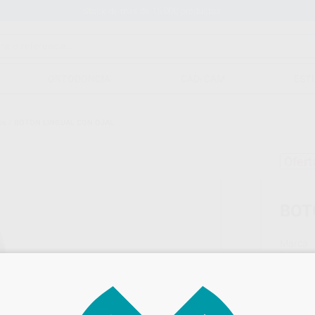
Stock de más de 15.000 productos
ORTODONCIA
CAD/CAM
EST
os
/
BOTON LINGUAL CON OJAL
Ofert
BOT
Marca
Conteni
Oferta