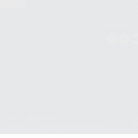
WhatsApp LLC y a F
E
garantías adecuadas
datos personales a 
WhatsApp Busines
Síguenos
Teléfono:
900 393 939
Co
pr
E-mail de contacto:
proclinic@proclinic.es
In