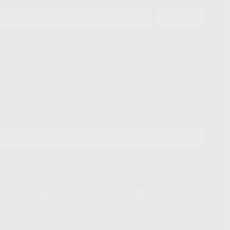
ENVIAR
ue el Responsable del tratamiento de sus Datos Personales es Proclinic
d del tratamiento de sus Datos Personales es el envío de información
imación para el envío de la información comercial es su consentimiento
s únicamente serán cedidos a empresas vinculadas con Proclinic S.A.U.
roductos similares del sector odontológico, siempre bajo su
 habrás cesión internacional de sus Datos Personales. Podrá ejercitar los
 rectificación, supresión, limitación y/o oposición al tratamiento de datos,
és de lopd@proclinic.es. Si desea conocer información adicional sobre el
os personales, acceda a:
Protección de datos
CONTACTO
Laboratorio
Whatsapp
39
900 800 880
665 533 087
hatsApp Business son proporcionados por WhatsApp Ireland Limited
. La información que controla WhatsApp Ireland puede ser transferida a