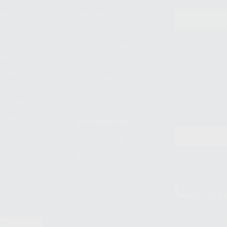
prar
Registro
to del
Mis listas
Le informamos de q
Mis productos
S.A.U.. La Finalida
nes
comercial. La legit
Facturas
prestado. Sus dato
e pago
que comercialicen p
Compra rápida
consentimiento y no
derechos de acceso,
entre otros, a trav
tratamiento de dat
legales
pida
Estudiantes
Odontobook
Material para
estudiantes
Clínica
900 393 9
Los servicios de W
(WhatsApp Ireland)
EN