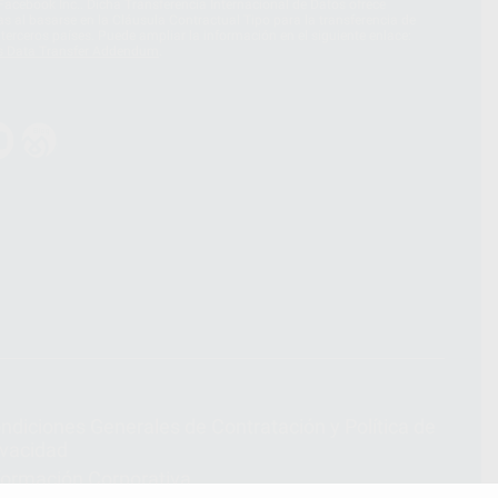
acebook Inc.. Dicha Transferencia Internacional de Datos ofrece
 al basarse en la Cláusula Contractual Tipo para la transferencia de
terceros países. Puede ampliar la información en el siguiente enlace:
s Data Transfer Addendum
.
ndiciones Generales de Contratación
y
Política de
ivacidad
formación Corporativa