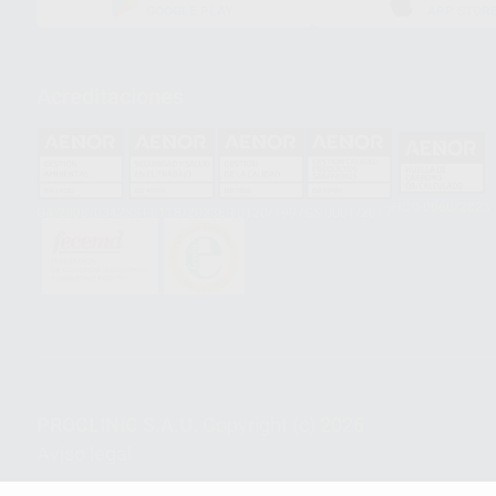
GOOGLE PLAY
APP STOR
Acreditaciones
HCO-0060/2023
GA-2008/0342
SST-0118/2023
ER-0120/1997
GS-0001/2017
PROCLINIC S.A.U.
Copyright (c) 2026
Aviso legal