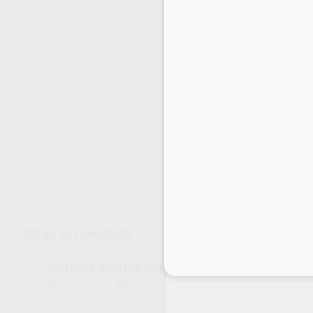
Envíos gratuitos desde 110€
Elige un modelo
Inicia 
BOTON LINGUAL CON OJAL
L8817
Ref. Proclinic