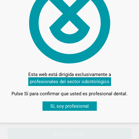
40,
Preci
Esta web está dirigida exclusivamente a
profesionales del sector odontológico
Entrega en 24h
Pulse Sí para confirmar que usted es profesional dental.
Desbloquea todas tus ventajas
Sí, soy profesional
sesión
para disfrutar de todos tus
descuentos y condiciones esp
¡Iniciar sesión!