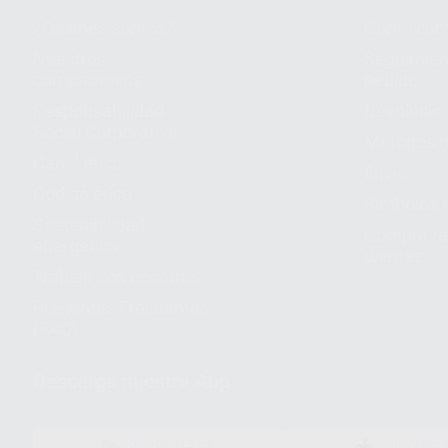
¿Quiénes somos?
Cómo com
Nuestros
Seguimien
compromisos
pedido
Responsabilidad
Devolucio
Social Corporativa
Métodos d
Canal ético
Envío
Código ético
Símbolos 
Sostenibilidad
Compra rá
energética
dientes
Trabaja con nosotros
Preguntas Frecuentes
(FAQ)
Descarga nuestra App
DISPONIBLE EN
DISPONIBLE 