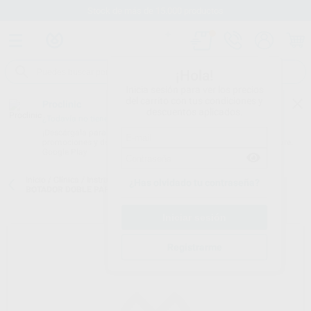
Stock de más de 15.000 productos
¡Hola!
Inicia sesión para ver los precios
del carrito con tus condiciones y
Proclinic
descuentos aplicados.
¿Todavía no tienes nuestra App?
¡Descárgala para ser siempre el primero en conocer nuestras
promociones y descuentos! Disponible en Google Play o App Store.
Google Play
Inicio
/
Clínica
/
Instrumental
/
Botadores/elevadores/luxadores
/
¿Has olvidado tu contraseña?
BOTADOR DOBLE PARA FRAGMENTOS RAICES
Registrarme