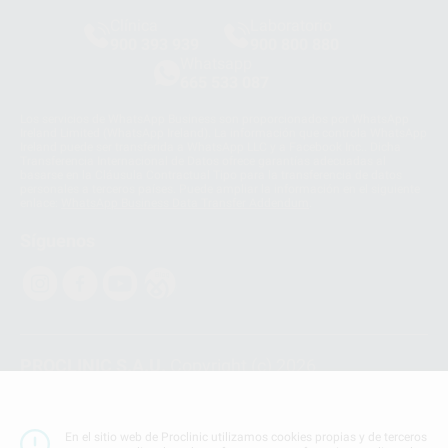
Clínica
Laboratorio
900 393 939
900 800 880
Whatsapp
665 533 087
Los servicios de WhatsApp Business son proporcionados por WhatsApp
Ireland Limited (WhatsApp Ireland). La información que controla WhatsApp
Ireland puede ser transferida a WhatsApp LLC y a Facebook Inc.. Dicha
Transferencia Internacional de Datos ofrece garantías adecuadas al
basarse en la Cláusula Contractual Tipo para la transferencia de datos
personales a terceros países. Puede ampliar la información en el siguiente
enlace:
WhatsApp Business Data Transfer Addendum
.
Síguenos
PROCLINIC S.A.U.
Copyright (c) 2026
Aviso legal
Teléfono:
900 393 939
En el sitio web de Proclinic utilizamos cookies propias y de terceros