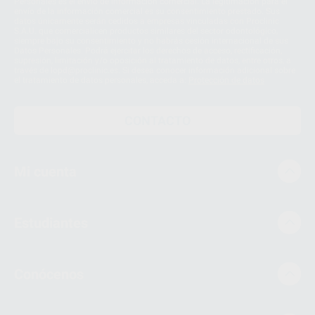
Personales es el envío de información comercial. La legitimación para el
envío de la información comercial es su consentimiento prestado. Sus
datos únicamente serán cedidos a empresas vinculadas con Proclinic
S.A.U. que comercialicen productos similares del sector odontológico,
siempre bajo su consentimiento y no habrás cesión internacional de sus
Datos Personales. Podrá ejercitar los derechos de acceso, rectificación,
supresión, limitación y/o oposición al tratamiento de datos, entre otros, a
través de lopd@proclinic.es. Si desea conocer información adicional sobre
el tratamiento de datos personales, acceda a:
Protección de datos
CONTACTO
Mi cuenta
Estudiantes
Conócenos