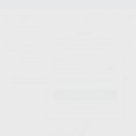
Stock de más de 15.000 productos
¡Hola!
Inicia sesión para ver los precios
del carrito con tus condiciones y
Proclinic
descuentos aplicados.
¿Todavía no tienes nuestra App?
¡Descárgala para ser siempre el primero en conocer nuestras
promociones y descuentos! Disponible en Google Play o App Store.
Google Play
Inicio
/
Laboratorio
/
Maquinaria
/
Decantadoras
/
BOMBA DE SUCCION
¿Has olvidado tu contraseña?
DE AGUA DECANTADOR BDT
Registrarme