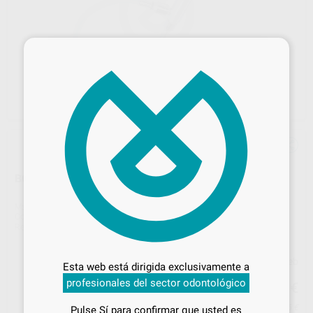
×
BOMBA DE SUCCION DE AGUA DECANTADOR BDT
Marca
BDT
Contenido
1 unidad
Ref. Proclinic
H92175
Ref. fabricante
10027
Desbloquea todas tus ventajas
Inicia sesión
para disfrutar de todos
Precio web
Esta web está dirigida exclusivamente a
tus
descuentos y condiciones
128
profesionales del sector odontológico
especiales
,56
€
135,33 €
Precio con IVA incluido 155,56 €
Pulse Sí para confirmar que usted es