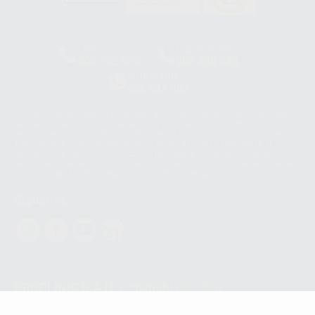
HCO-0060/2023
Clínica
Laboratorio
900 393 939
900 800 880
Whatsapp
665 533 087
Los servicios de WhatsApp Business son proporcionados por WhatsApp
Ireland Limited (WhatsApp Ireland). La información que controla WhatsApp
Ireland puede ser transferida a WhatsApp LLC y a Facebook Inc.. Dicha
Transferencia Internacional de Datos ofrece garantías adecuadas al
basarse en la Cláusula Contractual Tipo para la transferencia de datos
personales a terceros países. Puede ampliar la información en el siguiente
enlace:
WhatsApp Business Data Transfer Addendum
.
Síguenos
PROCLINIC S.A.U.
Copyright (c) 2026
Aviso legal