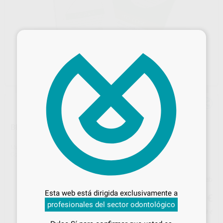
×
BIOEDGE FORMC016 X022 FUERZA 80
Marca
GC ORTHODONTICS
Contenido
10 unidades
Desbloquea todas tus ventajas
Precio web
Inicia sesión
para disfrutar de todos
64
Esta web está dirigida exclusivamente a
,21
€
tus
descuentos y condiciones
67,59 €
profesionales del sector odontológico
especiales
Precio con IVA incluido 70,63 €