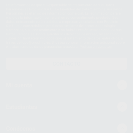
Le informamos de que el Responsable del tratamiento de sus Datos
Personales es Proclinic S.A.U.. La Finalidad del tratamiento de sus Datos
Personales es el envío de información comercial. La legitimación para el
envío de la información comercial es su consentimiento prestado. Sus
datos únicamente serán cedidos a empresas vinculadas con Proclinic
S.A.U. que comercialicen productos similares del sector odontológico,
siempre bajo su consentimiento y no habrás cesión internacional de sus
Datos Personales. Podrá ejercitar los derechos de acceso, rectificación,
supresión, limitación y/o oposición al tratamiento de datos, entre otros, a
través de lopd@proclinic.es. Si desea conocer información adicional sobre
el tratamiento de datos personales, acceda a:
Protección de datos
CONTACTO
Mi cuenta
Estudiantes
Conócenos