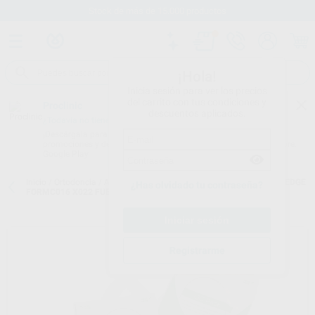
Stock de más de 15.000 productos
¡Hola!
Inicia sesión para ver los precios
del carrito con tus condiciones y
Proclinic
descuentos aplicados.
¿Todavía no tienes nuestra App?
¡Descárgala para ser siempre el primero en conocer nuestras
promociones y descuentos! Disponible en Google Play o App Store.
Google Play
Inicio
/
Ortodoncia
/
Arcos y alambres
/
Arcos de níquel titanio
/
BIOEDGE
¿Has olvidado tu contraseña?
FORMC016 X022 FUERZA 80
Registrarme