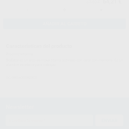
64,21 €
67,59 €
-
+
AÑADIR AL CARRITO
Características del producto
Proclinic informa:
BioEdge es un arco de nickel titanio activado con calor con memoria. Es un
alambre excelente para trabajar.
GC ORTHODONTICS
Newsletter
ENVIAR