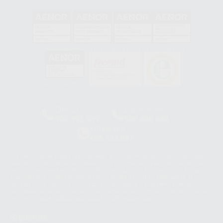
GA-2008/0342
SST-0118/2023
ER-0120/1997
GS-0001/2017
HCO-0060/2023
Clínica
Laboratorio
900 393 939
900 800 880
Whatsapp
665 533 087
Los servicios de WhatsApp Business son proporcionados por WhatsApp
Ireland Limited (WhatsApp Ireland). La información que controla WhatsApp
Ireland puede ser transferida a WhatsApp LLC y a Facebook Inc.. Dicha
Transferencia Internacional de Datos ofrece garantías adecuadas al
basarse en la Cláusula Contractual Tipo para la transferencia de datos
personales a terceros países. Puede ampliar la información en el siguiente
enlace:
WhatsApp Business Data Transfer Addendum
.
Síguenos