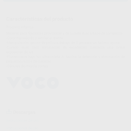
Características del producto
Proclinic informa:
Material para fijaciones provisional y de curado dual a base de composite.
-Color translúcido y similar al diente.
-Manipulación: grosor de película debajo de 5 μm para un óptimo ajuste.
-Curado dual: fácil eliminación de excedentes mediante una breve
exposición de luz.
-Fluorescente bajo luz ultravioleta A: facilita la detección y eliminación de
pequeños restos de material.
-Cánulas de mezcla cortas.
Descargas
Instrucciones de uso
Instrucciones de uso