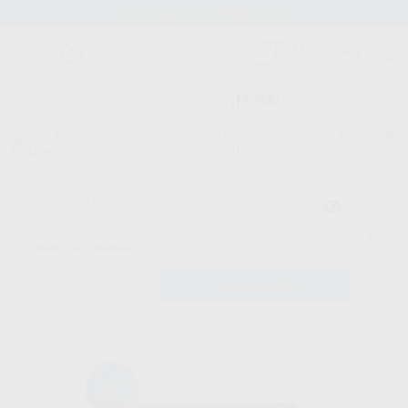
Stock de más de 15.000 productos
¡Hola!
Inicia sesión para ver los precios
del carrito con tus condiciones y
Proclinic
descuentos aplicados.
¿Todavía no tienes nuestra App?
¡Descárgala para ser siempre el primero en conocer nuestras
promociones y descuentos! Disponible en Google Play o App Store.
Google Play
Inicio
/
Clínica
/
Cementos
/
Cementos de pegado provisional
/
BIFIX
¿Has olvidado tu contraseña?
TEMP QM JERINGA FLUORESCENTE
Registrarme