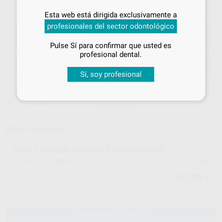
Inicia sesión
para disfrutar de todos
Precio con IVA incluido 66,77 €
Esta web está dirigida exclusivamente a
tus
descuentos y condiciones
profesionales del sector odontológico
especiales
Pulse Sí para confirmar que usted es
¡Iniciar sesión!
profesional dental.
ELEGIR CANTIDAD
Sí, soy profesional
15 días para cambiar de opinión salvo
anestesias
Elige un modelo
BIFIX TEMP QM JERINGA FLUORESCENTE
100599
1056
Ref. Proclinic
Ref. fabricante
60,70 €
63,90 €
-
+
AÑADIR AL CARRITO