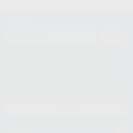
Newsletter
ENVIAR
Le informamos de que el Responsable del tratamiento de sus Datos
Personales es Proclinic S.A.U.. La Finalidad del tratamiento de sus Datos
Personales es el envío de información comercial. La legitimación para el
envío de la información comercial es su consentimiento prestado. Sus
datos únicamente serán cedidos a empresas vinculadas con Proclinic
S.A.U. que comercialicen productos similares del sector odontológico,
siempre bajo su consentimiento y no habrás cesión internacional de sus
Datos Personales. Podrá ejercitar los derechos de acceso, rectificación,
supresión, limitación y/o oposición al tratamiento de datos, entre otros, a
través de lopd@proclinic.es. Si desea conocer información adicional sobre
el tratamiento de datos personales, acceda a:
Protección de datos
CONTACTO
Mi cuenta