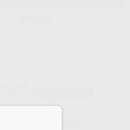
900 393 939
Envíos gratuitos desde 110€
Llama GRATIS a Clínica
Carrito mágico
UDIANTES
FOLLETOS
FORMACIONES
¡Hola!
Inicia sesión para ver los precios
del carrito con tus condiciones y
descuentos aplicados.
a
¿Has olvidado tu contraseña?
E COCCION W CORONAS Y
NTES
Registrarme
VITA
Ref. Proclinic
H52123
×
do
1 unidad
Ref. fabricante
B201N
21,00 €
Comprando
1 unidad
te ahorras el
10%