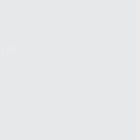
hatsApp Business son proporcionados por WhatsApp Ireland Limited
. La información que controla WhatsApp Ireland puede ser transferida a
acebook Inc.. Dicha Transferencia Internacional de Datos ofrece
 al basarse en la Cláusula Contractual Tipo para la transferencia de
terceros países. Puede ampliar la información en el siguiente enlace:
s Data Transfer Addendum
.
ndiciones Generales de Contratación
y
Política de
ivacidad