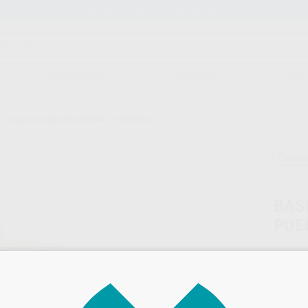
Stock de más de 15.000 productos
ORTODONCIA
CAD/CAM
EST
n
/
BASE COCCION W CORONAS Y PUENTES
Ofert
BAS
PUE
Marca
Conteni
Oferta