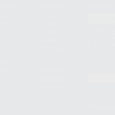
compra
Mi cuenta
Newsletter
prar
Registro
to del
Mis listas
Le informamos de q
Mis productos
S.A.U.. La Finalida
nes
comercial. La legit
Facturas
prestado. Sus dato
e pago
que comercialicen p
Compra rápida
consentimiento y no
derechos de acceso,
entre otros, a trav
tratamiento de dat
legales
pida
Estudiantes
Odontobook
Material para
estudiantes
Clínica
900 393 9