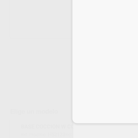
Envíos gratuitos desde 110€
Elige un modelo
Inicia 
BASE COCCION W CORONAS Y PUENTES
H52123
B201N
Ref. Proclinic
Ref. fabricante