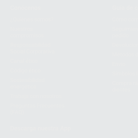
Conócenos
Guía de 
¿Quiénes somos?
Cómo com
Nuestros
Seguimien
compromisos
pedido
Responsabilidad
Devolucio
Social Corporativa
Métodos d
Canal ético
Envío
Código ético
Símbolos 
Sostenibilidad
Compra rá
energética
dientes
Trabaja con nosotros
Preguntas Frecuentes
(FAQ)
Descarga nuestra App