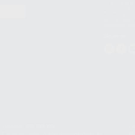
Los servicios de W
(WhatsApp Ireland)
EN
WhatsApp LLC y a F
E
garantías adecuadas
datos personales a 
WhatsApp Busines
Síguenos
Teléfono:
900 393 939
Co
pr
E-mail de contacto:
proclinic@proclinic.es