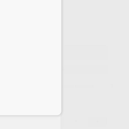
Precio web
-10%
¡Mejor oferta!
21
,00
€
22 €
o con IVA incluido 25,41 €
ELEGIR CANTIDAD
15 días para cambiar de opinión salvo anestesias
eciales
21,00 €
-10%
-
+