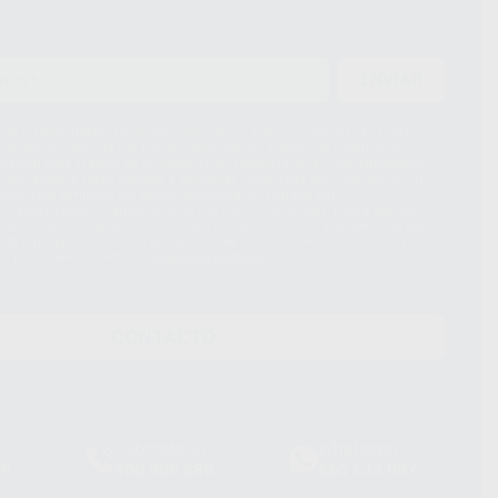
ENVIAR
ue el Responsable del tratamiento de sus Datos Personales es Proclinic
d del tratamiento de sus Datos Personales es el envío de información
imación para el envío de la información comercial es su consentimiento
s únicamente serán cedidos a empresas vinculadas con Proclinic S.A.U.
roductos similares del sector odontológico, siempre bajo su
 habrás cesión internacional de sus Datos Personales. Podrá ejercitar los
 rectificación, supresión, limitación y/o oposición al tratamiento de datos,
és de lopd@proclinic.es. Si desea conocer información adicional sobre el
os personales, acceda a:
Protección de datos
CONTACTO
Laboratorio
Whatsapp
39
900 800 880
665 533 087