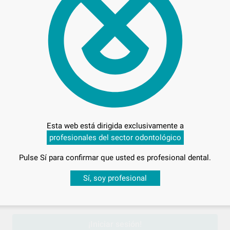
23,
Preci
Esta web está dirigida exclusivamente a
profesionales del sector odontológico
Entrega en 24h
Pulse Sí para confirmar que usted es profesional dental.
Desbloquea todas tus ventajas
Sí, soy profesional
sesión
para disfrutar de todos tus
descuentos y condiciones esp
¡Iniciar sesión!