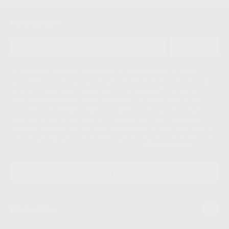
Newsletter
ENVIAR
Le informamos de que el Responsable del tratamiento de sus Datos
Personales es Proclinic S.A.U.. La Finalidad del tratamiento de sus Datos
Personales es el envío de información comercial. La legitimación para el
envío de la información comercial es su consentimiento prestado. Sus
datos únicamente serán cedidos a empresas vinculadas con Proclinic
S.A.U. que comercialicen productos similares del sector odontológico,
siempre bajo su consentimiento y no habrás cesión internacional de sus
Datos Personales. Podrá ejercitar los derechos de acceso, rectificación,
supresión, limitación y/o oposición al tratamiento de datos, entre otros, a
través de lopd@proclinic.es. Si desea conocer información adicional sobre
el tratamiento de datos personales, acceda a:
Protección de datos
CONTACTO
Mi cuenta