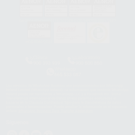
GA-2008/0342
SST-0118/2023
ER-0120/1997
GS-0001/2017
HCO-0060/2023
Clínica
Laboratorio
900 393 939
900 800 880
Whatsapp
665 533 087
Los servicios de WhatsApp Business son proporcionados por WhatsApp
Ireland Limited (WhatsApp Ireland). La información que controla WhatsApp
Ireland puede ser transferida a WhatsApp LLC y a Facebook Inc.. Dicha
Transferencia Internacional de Datos ofrece garantías adecuadas al
basarse en la Cláusula Contractual Tipo para la transferencia de datos
personales a terceros países. Puede ampliar la información en el siguiente
enlace:
WhatsApp Business Data Transfer Addendum
.
Síguenos