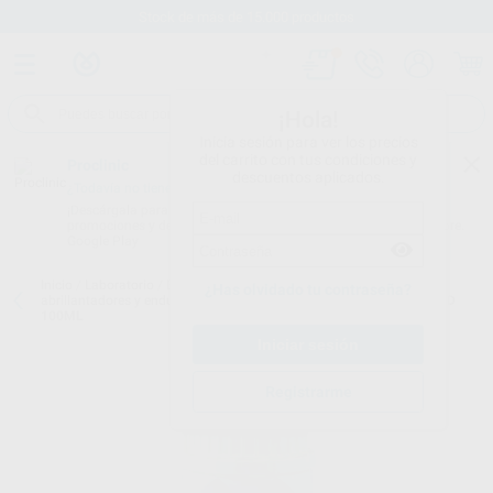
Stock de más de 15.000 productos
¡Hola!
Inicia sesión para ver los precios
del carrito con tus condiciones y
Proclinic
descuentos aplicados.
¿Todavía no tienes nuestra App?
¡Descárgala para ser siempre el primero en conocer nuestras
promociones y descuentos! Disponible en Google Play o App Store.
Google Play
Inicio
/
Laboratorio
/
Elaboracion modelos
/
Barnices aislantes
¿Has olvidado tu contraseña?
abrillantadores y endurecedores
/
BARNIZ AISLANTE/SEPARADOR 3D
100ML
Registrarme