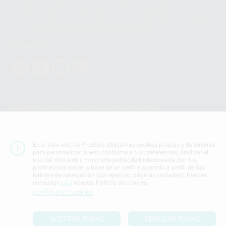
Transferencia Internacional de Datos ofrece garantías adecuadas al
basarse en la Cláusula Contractual Tipo para la transferencia de datos
personales a terceros países. Puede ampliar la información en el siguiente
enlace:
WhatsApp Business Data Transfer Addendum
.
Síguenos
PROCLINIC S.A.U.
Copyright (c) 2026
Aviso legal
Teléfono:
900 393 939
En el sitio web de Proclinic utilizamos cookies propias y de terceros
E-mail de contacto:
proclinic@proclinic.es
para personalizar la web conforme a tus preferencias, analizar el
uso del sitio web y mostrarte publicidad relacionada con tus
preferencias sobre la base de un perfil elaborado a partir de tus
Condiciones Generales de Contratación
y
Política
hábitos de navegación (por ejemplo, páginas visitadas). Puedes
de privacidad
consultar
aquí
nuestra Política de cookies.
Información Corporativa
Configurar Cookies
Política de Cookies
ACEPTAR TODAS
DENEGAR TODAS