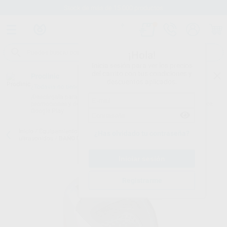
Stock de más de 15.000 productos
¡Hola!
Inicia sesión para ver los precios
del carrito con tus condiciones y
Proclinic
descuentos aplicados.
¿Todavía no tienes nuestra App?
¡Descárgala para ser siempre el primero en conocer nuestras
promociones y descuentos! Disponible en Google Play o App Store.
Google Play
Inicio
/
Equipamiento
/
Esterilización y desinfección
/
Cubas de
¿Has olvidado tu contraseña?
ultrasonidos
/
BAÑO DE ULTRASONIDOS MINI
Registrarme