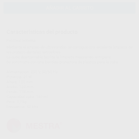
AÑADIR AL CARRITO
Características del producto
Proclinic informa:
Mediante el empleo de ultrasonidos se consigue una excelente limpieza de
las prótesis dentales removibles.
La cuba desmontable facilita la limpieza mejorando la higiene.
Se suministra con una bandeja protectora de plástico para la cuba.
Alimentación: 230 V, 50/60 Hz
Potencia: 21 W
Altura: 120 mm
Ancho: 120 mm
Fondo: 178 mm
Capacidad cuba: 140 ml
Peso: 0,7 kg
Frecuencia: 42 kHz