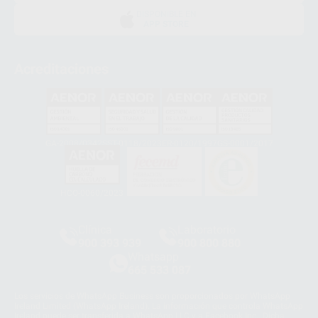
DISPONIBLE EN
APP STORE
Acreditaciones
GA-2008/0342
SST-0118/2023
ER-0120/1997
GS-0001/2017
HCO-0060/2023
Clínica
Laboratorio
900 393 939
900 800 880
Whatsapp
665 533 087
Los servicios de WhatsApp Business son proporcionados por WhatsApp
Ireland Limited (WhatsApp Ireland). La información que controla WhatsApp
Ireland puede ser transferida a WhatsApp LLC y a Facebook Inc.. Dicha