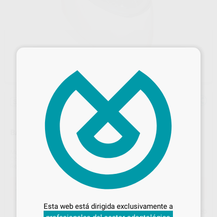
×
Sin descuentos adicionales
BAÑO DE ULTRASONIDOS MINI
Marca
MESTRA
Contenido
1 unidad.
Ref. Proclinic
4241
Ref. fabricante
100144
Desbloquea todas tus ventajas
Oferta
135,00 €
Comprando
1 unidad
te ahorras el
4%
Inicia sesión
para disfrutar de todos
Esta web está dirigida exclusivamente a
tus
descuentos y condiciones
Precio web