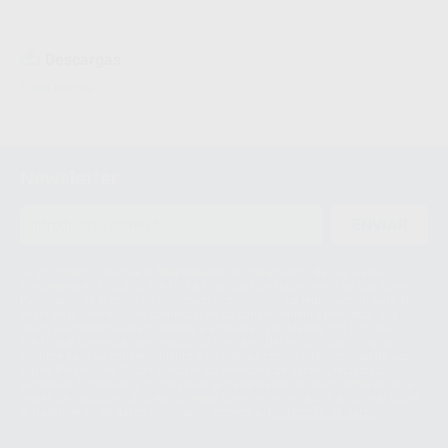
Descargas
Ficha técnica
Newsletter
ENVIAR
Le informamos de que el Responsable del tratamiento de sus Datos
Personales es Proclinic S.A.U.. La Finalidad del tratamiento de sus Datos
Personales es el envío de información comercial. La legitimación para el
envío de la información comercial es su consentimiento prestado. Sus
datos únicamente serán cedidos a empresas vinculadas con Proclinic
S.A.U. que comercialicen productos similares del sector odontológico,
siempre bajo su consentimiento y no habrás cesión internacional de sus
Datos Personales. Podrá ejercitar los derechos de acceso, rectificación,
supresión, limitación y/o oposición al tratamiento de datos, entre otros, a
través de lopd@proclinic.es. Si desea conocer información adicional sobre
el tratamiento de datos personales, acceda a:
Protección de datos