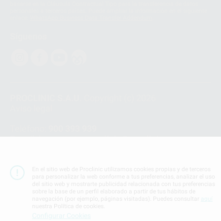
basarse en la Cláusula Contractual Tipo para la transferencia de datos
personales a terceros países. Puede ampliar la información en el siguiente
enlace:
WhatsApp Business Data Transfer Addendum
.
Síguenos
PROCLINIC S.A.U.
Copyright (c) 2026
Aviso legal
Teléfono:
900 393 939
E-mail de contacto:
proclinic@proclinic.es
Condiciones Generales de Contratación
y
Política
de privacidad
En el sitio web de Proclinic utilizamos cookies propias y de terceros
para personalizar la web conforme a tus preferencias, analizar el uso
Información Corporativa
del sitio web y mostrarte publicidad relacionada con tus preferencias
Política de Cookies
sobre la base de un perfil elaborado a partir de tus hábitos de
navegación (por ejemplo, páginas visitadas). Puedes consultar
aquí
nuestra Política de cookies.
Configurar Cookies
SUBIR