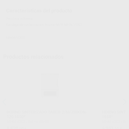
Características del producto
Proclinic informa:
Bandeja de sinterizacion Horno MVR MIHN VOGT
MIHM-VOGT
Productos relacionados
HORNO SINTERIZADO TABEO-2/M/ZIRKON-
HORNO SINTE
120 1650º
1650º
MIHM-VOGT
|
Ref. H143103
MIHM-VOGT
|
Ref
8.820
5.951
,00
€
,10
€