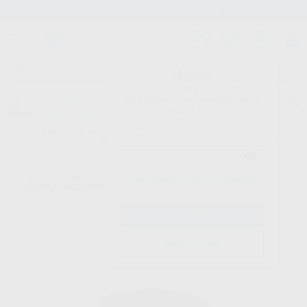
Stock de más de 15.000 productos
¡Hola!
Inicia sesión para ver los precios
del carrito con tus condiciones y
Proclinic
descuentos aplicados.
¿Todavía no tienes nuestra App?
¡Descárgala para ser siempre el primero en conocer nuestras
promociones y descuentos! Disponible en Google Play o App Store.
Google Play
Inicio
/
Laboratorio
/
Maquinaria
/
Hornos de sinterizar. accesorios
/
¿Has olvidado tu contraseña?
BANDEJA DE SINTERIZACION MV-R
Registrarme