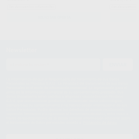
Sin descuentos adicionales
Sin descuentos 
SOLICITAR OFERTA
Newsletter
ENVIAR
Le informamos de que el Responsable del tratamiento de sus Datos
Personales es Proclinic S.A.U.. La Finalidad del tratamiento de sus Datos
Personales es el envío de información comercial. La legitimación para el
envío de la información comercial es su consentimiento prestado. Sus
datos únicamente serán cedidos a empresas vinculadas con Proclinic
S.A.U. que comercialicen productos similares del sector odontológico,
siempre bajo su consentimiento y no habrás cesión internacional de sus
Datos Personales. Podrá ejercitar los derechos de acceso, rectificación,
supresión, limitación y/o oposición al tratamiento de datos, entre otros, a
través de lopd@proclinic.es. Si desea conocer información adicional sobre
el tratamiento de datos personales, acceda a:
Protección de datos