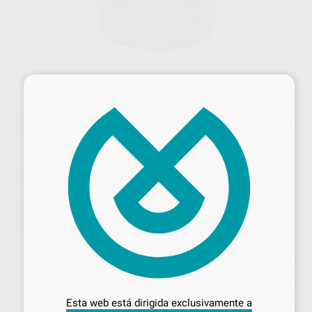
×
BANDEJA DE SINTERIZACION MV-R
Marca
MIHM-VOGT
Contenido
1
Ref. Proclinic
H104433
Ref. fabricante
8201000048
Precio web
Desbloquea todas tus ventajas
466
,44
€
516,83 €
Inicia sesión
para disfrutar de todos
Esta web está dirigida exclusivamente a
Precio con IVA incluido 564,39 €
tus
descuentos y condiciones