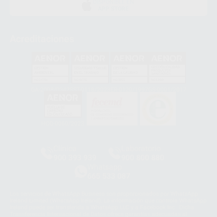
DISPONIBLE EN
APP STORE
Acreditaciones
GA-2008/0342
SST-0118/2023
ER-0120/1997
GS-0001/2017
HCO-0060/2023
Clínica
Laboratorio
900 393 939
900 800 880
Whatsapp
665 533 087
Los servicios de WhatsApp Business son proporcionados por WhatsApp
Ireland Limited (WhatsApp Ireland). La información que controla WhatsApp
Ireland puede ser transferida a WhatsApp LLC y a Facebook Inc.. Dicha
Transferencia Internacional de Datos ofrece garantías adecuadas al