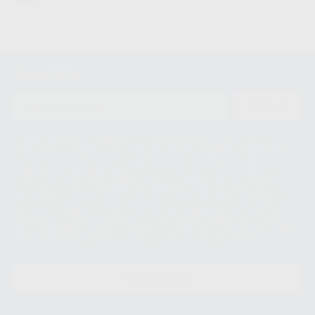
ASIGA
Newsletter
ENVIAR
Le informamos de que el Responsable del tratamiento de sus Datos
Personales es Proclinic S.A.U.. La Finalidad del tratamiento de sus Datos
Personales es el envío de información comercial. La legitimación para el
envío de la información comercial es su consentimiento prestado. Sus
datos únicamente serán cedidos a empresas vinculadas con Proclinic
S.A.U. que comercialicen productos similares del sector odontológico,
siempre bajo su consentimiento y no habrás cesión internacional de sus
Datos Personales. Podrá ejercitar los derechos de acceso, rectificación,
supresión, limitación y/o oposición al tratamiento de datos, entre otros, a
través de lopd@proclinic.es. Si desea conocer información adicional sobre
el tratamiento de datos personales, acceda a:
Protección de datos
CONTACTO