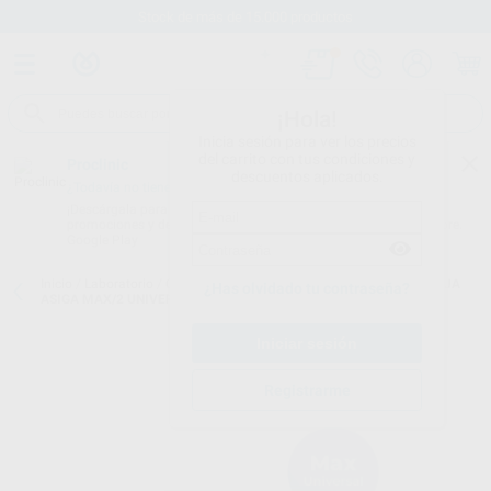
Stock de más de 15.000 productos
¡Hola!
Inicia sesión para ver los precios
del carrito con tus condiciones y
Proclinic
descuentos aplicados.
¿Todavía no tienes nuestra App?
¡Descárgala para ser siempre el primero en conocer nuestras
promociones y descuentos! Disponible en Google Play o App Store.
Google Play
Inicio
/
Laboratorio
/
Cad/cam
/
Impresoras 3d. accesorios
/
BANDEJA
¿Has olvidado tu contraseña?
ASIGA MAX/2 UNIVERSAL 1L
Registrarme