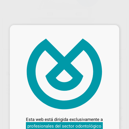
×
BANDEJA ASIGA MAX/2 UNIVERSAL 1L
Marca
ASIGA
Contenido
1 unidad
Ref. Proclinic
H104884
Ref. fabricante
PN/02499
Desbloquea todas tus ventajas
Precio web
96
Inicia sesión
para disfrutar de todos
,90
€
102,00 €
Esta web está dirigida exclusivamente a
tus
descuentos y condiciones
profesionales del sector odontológico
especiales
Precio con IVA incluido 117,25 €