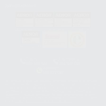
Acreditaciones
GA-2008/0342
SST-0118/2023
ER-0120/1997
GS-0001/2017
HCO-0060/2023
Clínica
Laboratorio
900 393 939
900 800 880
Whatsapp
665 533 087
Los servicios de WhatsApp Business son proporcionados por WhatsApp
Ireland Limited (WhatsApp Ireland). La información que controla WhatsApp
Ireland puede ser transferida a WhatsApp LLC y a Facebook Inc.. Dicha
Transferencia Internacional de Datos ofrece garantías adecuadas al
basarse en la Cláusula Contractual Tipo para la transferencia de datos
personales a terceros países. Puede ampliar la información en el siguiente
enlace:
WhatsApp Business Data Transfer Addendum
.