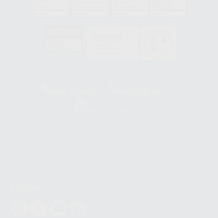
GA-2008/0342
SST-0118/2023
ER-0120/1997
GS-0001/2017
HCO-0060/2023
Clínica
Laboratorio
900 393 939
900 800 880
Whatsapp
665 533 087
Los servicios de WhatsApp Business son proporcionados por WhatsApp
Ireland Limited (WhatsApp Ireland). La información que controla WhatsApp
Ireland puede ser transferida a WhatsApp LLC y a Facebook Inc.. Dicha
Transferencia Internacional de Datos ofrece garantías adecuadas al
basarse en la Cláusula Contractual Tipo para la transferencia de datos
personales a terceros países. Puede ampliar la información en el siguiente
enlace:
WhatsApp Business Data Transfer Addendum
.
Síguenos