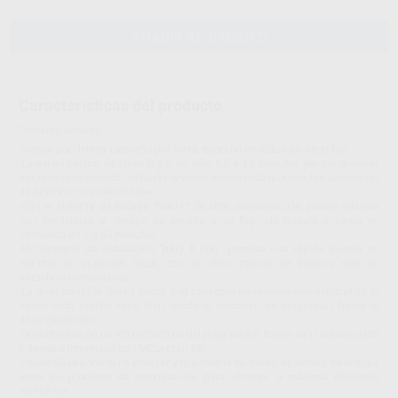
AÑADIR AL CARRITO
Características del producto
Proclinic informa:
Grande por dentro, pequeño por fuera, especial en todos los sentidos:
-La esterilización de clase S y B en sólo 6,5 a 15 minutos (en condiciones
óptimas más secado) es hasta 6 veces más rápida que con los autoclaves
de prácticas convencionales.
-Con el sistema de secado flexDRY de libre programación, puede adaptar
con flexibilidad el tiempo de secado a su flujo de trabajo y carga en
intervalos de 1 a 60 minutos.
-El concepto de instalación ''plug & play'' permite una rápida puesta en
marcha en cualquier lugar, con un 60% menos de espacio que un
autoclave convencional.
-La gran pantalla Smart Touch y el concepto de manejo autoexplicativo lo
hacen todo mucho más fácil, desde la selección de programas hasta la
documentación.
-Documentación de los protocolos del programa a través de interfaces USB
y de red o impresión con MELAprint 80.
-Power Save pone el calentador y la pantalla en modo de ahorro de energía
entre los procesos de esterilización para obtener la máxima eficiencia
energética.