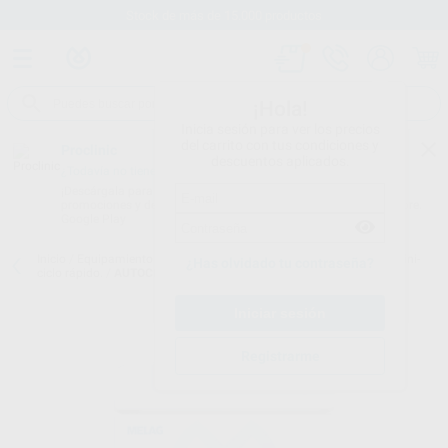
Stock de más de 15.000 productos
¡Hola!
Inicia sesión para ver los precios
del carrito con tus condiciones y
Proclinic
descuentos aplicados.
¿Todavía no tienes nuestra App?
¡Descárgala para ser siempre el primero en conocer nuestras
promociones y descuentos! Disponible en Google Play o App Store.
Google Play
Inicio
/
Equipamiento
/
Esterilización y desinfección
/
Autoclaves. mini-
¿Has olvidado tu contraseña?
ciclo rápido.
/
AUTOCLAVE VACUCLAVE 105 PROMO BUNDLE
Registrarme