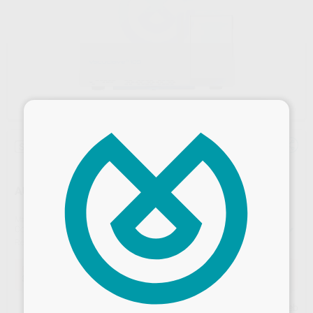
×
Sin descuentos adicionales
AUTOCLAVE VACUCLAVE 105 PROMO BUNDLE
Marca
MELAG
Contenido
1 Vacuclave 105
2 Bandejas planas Vacuclave 105 / 305 / SteriHero Speed+
Ref. Proclinic
73891
Ref. fabricante
ME10105PB
Oferta
3.790,00 €
Comprando
1 unidad
te ahorras el
3%
Desbloquea todas tus ventajas
Precio web