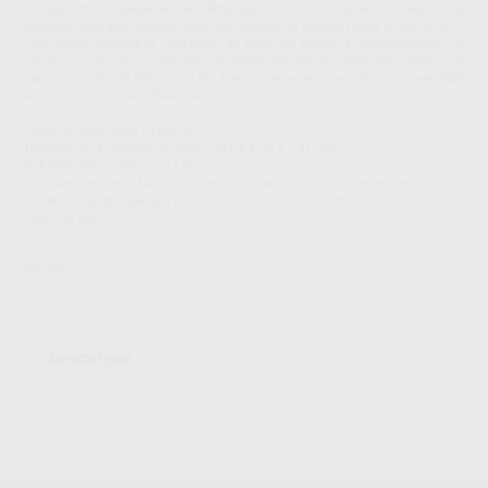
-El algoritmo inteligente de DRYtelligence no sólo garantiza resultados
óptimos, sino que también reduce el tiempo de secado hasta en un 80 %.
-ProControl permite la liberación de lotes sin papel, la autentificación de
usuarios y, en caso necesario, la impresión de etiquetas de códigos de
barras a través de MELAprint 80 directamente en la pantalla sin necesidad
de una solución de software adicional.
Clase de Autoclave: CLASE B
Tamaño de la cámara (Al x An x Pr): 8 x 20,3 x 31 cm
Volumen de la cámara: 5 Litros
Cantidad de carga: Máx. 2 Kg de instrumentos/0,45 Kg. de textiles
Dimensiones del aparato (Al x An x Pr): 30 x 30 x 59 cm.
Peso: 28 Kg.
MELAG
Descargas
Información adicional
Instrucciones de uso