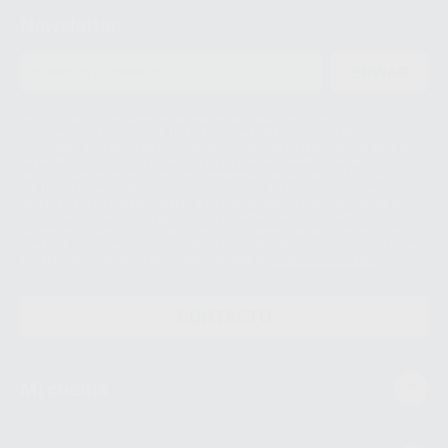
Newsletter
ENVIAR
Le informamos de que el Responsable del tratamiento de sus Datos
Personales es Proclinic S.A.U.. La Finalidad del tratamiento de sus Datos
Personales es el envío de información comercial. La legitimación para el
envío de la información comercial es su consentimiento prestado. Sus
datos únicamente serán cedidos a empresas vinculadas con Proclinic
S.A.U. que comercialicen productos similares del sector odontológico,
siempre bajo su consentimiento y no habrás cesión internacional de sus
Datos Personales. Podrá ejercitar los derechos de acceso, rectificación,
supresión, limitación y/o oposición al tratamiento de datos, entre otros, a
través de lopd@proclinic.es. Si desea conocer información adicional sobre
el tratamiento de datos personales, acceda a:
Protección de datos
CONTACTO
Mi cuenta