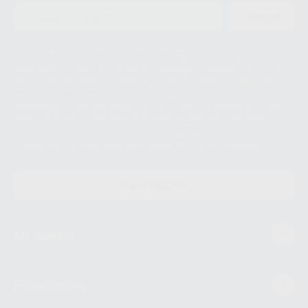
ENVIAR
Le informamos de que el Responsable del tratamiento de sus Datos
Personales es Proclinic S.A.U.. La Finalidad del tratamiento de sus Datos
Personales es el envío de información comercial. La legitimación para el
envío de la información comercial es su consentimiento prestado. Sus
datos únicamente serán cedidos a empresas vinculadas con Proclinic
S.A.U. que comercialicen productos similares del sector odontológico,
siempre bajo su consentimiento y no habrás cesión internacional de sus
Datos Personales. Podrá ejercitar los derechos de acceso, rectificación,
supresión, limitación y/o oposición al tratamiento de datos, entre otros, a
través de lopd@proclinic.es. Si desea conocer información adicional sobre
el tratamiento de datos personales, acceda a:
Protección de datos
CONTACTO
Mi cuenta
Estudiantes