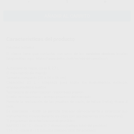
-
+
AÑADIR AL CARRITO
Características del producto
Proclinic informa:
El cliente tiene que contactar con unos de los
servicios técnicos
locales
(disponibles aquí: https://www.enbio.com/es/red-de-servicios/).
Autoclave de vapor, clase B, 2,7 L
El más rapido del mundo.'
Tamaño compacto (25 x 16 x 56 cm).
Capacidad 2,7 L - adaptada para todos los instrumentos estándar,
empaquetados o sueltos.
Tecnología de esterilización - vapor bajo presión.
Diseño revolucionario - el más atractivo del mercado.
Permite la realización de las pruebas de vacío, de hélice (Hélix), Bowie &
Dick.
Es silencioso - 40dB. Le permite trabajar cómodamente y esterilizar sus
instrumentos incluso durante las citas con sus pacientes (no molestará).
'3 programas de esterilización disponibles:
RÁPIDO 134 ° C - clase S - 7 minutos (tiempo total del proceso)
134 ° C - clase B - 15 minutos (tiempo total del proceso)