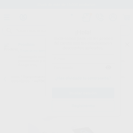
Stock de más de 15.000 productos
¡Hola!
Inicia sesión para ver los precios
del carrito con tus condiciones y
Proclinic
descuentos aplicados.
¿Todavía no tienes nuestra App?
¡Descárgala para ser siempre el primero en conocer nuestras
promociones y descuentos! Disponible en Google Play o App Store.
Google Play
Inicio
/
Equipamiento
/
Esterilización y desinfección
/
Autoclaves. mini-
¿Has olvidado tu contraseña?
ciclo rápido.
/
AUTOCLAVE ENBIO SMALL RAPIDO CLASE B
Registrarme