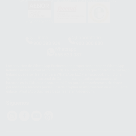
GA-2008/0342
SST-0118/2023
ER-0120/1997
GS-0001/2017
HCO-0060/2023
Clínica
Laboratorio
900 393 939
900 800 880
Whatsapp
665 533 087
Los servicios de WhatsApp Business son proporcionados por WhatsApp
Ireland Limited (WhatsApp Ireland). La información que controla WhatsApp
Ireland puede ser transferida a WhatsApp LLC y a Facebook Inc.. Dicha
Transferencia Internacional de Datos ofrece garantías adecuadas al
basarse en la Cláusula Contractual Tipo para la transferencia de datos
personales a terceros países. Puede ampliar la información en el siguiente
enlace:
WhatsApp Business Data Transfer Addendum
.
Síguenos