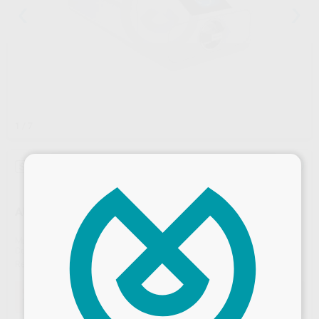
1
/ 7
×
Sin descuentos adicionales
AUTOCLAVE ENBIO SMALL RAPIDO CLASE B
Marca
ENBIO
Contenido
¿Qué recibirá en el paquete?
Cable de conexión.
Un tubo azul, para insertar en la botella con agua destilada o desmineralizada. *
Ref. Proclinic
63278
Ref. fabricante
1-8-36535CH
Oferta
1.790,00 €
Comprando
1 unidad
te ahorras el
30%