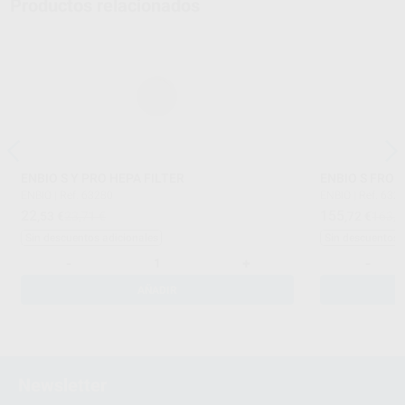
Productos relacionados
ENBIO S Y PRO HEPA FILTER
ENBIO S FRON
ENBIO
|
Ref. 63280
ENBIO
|
Ref. 632
22
155
,53
€
23,71 €
,72
€
163,9
Sin descuentos adicionales
Sin descuentos 
-
+
-
AÑADIR
Newsletter