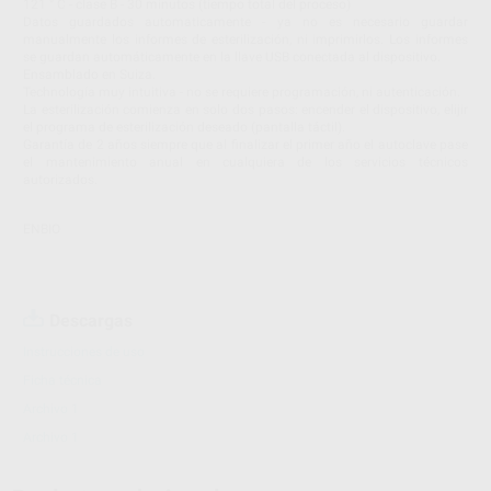
121 ° C - clase B - 30 minutos (tiempo total del proceso)
Datos guardados automaticamente - ya no es necesario guardar
manualmente los informes de esterilización, ni imprimirlos. Los informes
se guardan automáticamente en la llave USB conectada al dispositivo.
Ensamblado en Suiza.
Technología muy intuitiva - no se requiere programación, ni autenticación.
La esterilización comienza en solo dos pasos: encender el dispositivo, elijir
el programa de esterilización deseado (pantalla táctil).
Garantía de 2 años siempre que al finalizar el primer año el autoclave pase
el mantenimiento anual en cualquiera de los servicios técnicos
autorizados.
ENBIO
Descargas
Instrucciones de uso
Ficha técnica
Archivo 1
Archivo 1