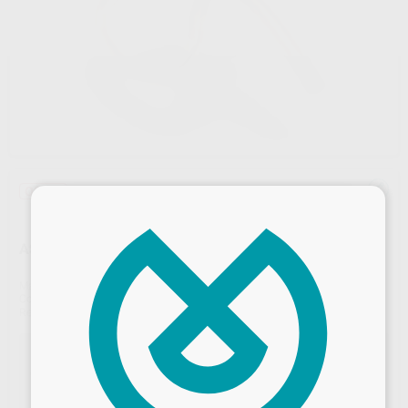
Oferta
¡Novedad!
×
ASPIRADOR OPTRAGATE DRY CONTROL (60U.)
Marca
IVOCLAR
Contenido
60 unidades
Ref. Proclinic
65612
Ref. fabricante
768788
OFERTA ENVÍO DIRECTO IVOCLAR
Comprando composites, adhesivos, cementos y OptraGate por 3.000 €,
GRATIS 1 Bluephase PowerCure. El regalo lo envía directamente Ivoclar
solicitándolo a través de www.ivoclarvivadent.es/enviodirecto