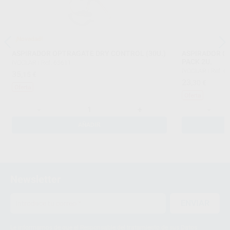
¡Novedad!
ASPIRADOR OPTRAGATE DRY CONTROL (30U.)
ASPIRADOR O
PACK 2U.
IVOCLAR
|
Ref. 65611
IVOCLAR
|
Ref. 6
35
,15
€
23
,30
€
Oferta
Oferta
-
+
-
AÑADIR
Newsletter
ENVIAR
Le informamos de que el Responsable del tratamiento de sus Datos