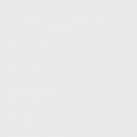
Clínica
Laboratorio
900 393 939
900 800 880
Whatsapp
665 533 087
Los servicios de WhatsApp Business son proporcionados por WhatsApp
Ireland Limited (WhatsApp Ireland). La información que controla WhatsApp
Ireland puede ser transferida a WhatsApp LLC y a Facebook Inc.. Dicha
Transferencia Internacional de Datos ofrece garantías adecuadas al
basarse en la Cláusula Contractual Tipo para la transferencia de datos
personales a terceros países. Puede ampliar la información en el siguiente
enlace:
WhatsApp Business Data Transfer Addendum
.
Síguenos
PROCLINIC S.A.U.
Copyright (c) 2026
Aviso legal