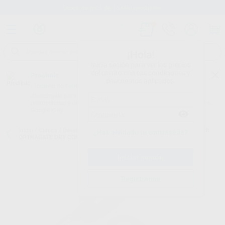
Stock de más de 15.000 productos
¡Hola!
Inicia sesión para ver los precios
del carrito con tus condiciones y
Proclinic
descuentos aplicados.
¿Todavía no tienes nuestra App?
¡Descárgala para ser siempre el primero en conocer nuestras
promociones y descuentos! Disponible en Google Play o App Store.
Google Play
Inicio
/
Clínica
/
Desechables
/
Aspiradores desechables
/
ASPIRADOR
¿Has olvidado tu contraseña?
OPTRAGATE DRY CONTROL (60U.)
Registrarme