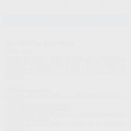
-
+
AÑADIR AL CARRITO
Características del producto
Proclinic informa:
OptraGate® Dry Control es un aspirador de saliva con un retractor lingual
integrado. Especialmente cuando se utiliza junto con OptraGate 2,
proporciona un aislamiento relativo eficaz y reduce al mínimo las
interrupciones, lo que se traduce en una mejora notable de la eficiencia del
tratamiento.
Ventajas:
Control eficaz de la humedad
Aislamiento relativo eficaz gracias a una amplia cobertura de succión de
270 grados.
Ideal en combinación con OptraGate® 2
Acceso despejado a la zona de tratamiento
Mayor visibilidad y acceso sin obstáculos a la zona de tratamiento gracias
al retractor lingual integrado
Protección de la lengua frente al contacto con los instrumentos
rotatorios[2]