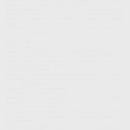
dentro de la gama Max X Plus. Cuenta con una resolución de píxel de 43
µm y un volumen de impresión de 82,3 × 46,4 × 75 mm.
Está indicada para usuarios que priorizan una mayor capacidad de
impresión por trabajo, permitiendo producir más piezas en una misma
plataforma sin renunciar a la estabilidad y fiabilidad de la tecnología
Asiga.
Es la opción más adecuada cuando se necesita mayor productividad y
más volumen de fabricación.
VENTAJAS PRINCIPALES
Precisión flexible:
La gama Max X Plus permite escoger entre tres niveles de resolución: 27,
35 o 43 µm. De esta forma, el usuario puede seleccionar el modelo más
adecuado según si prioriza máximo detalle, equilibrio entre precisión y
volumen, o mayor capacidad de impresión.
Tecnología DLP profesional:
La tecnología DLP permite una impresión precisa, estable y eficiente,
especialmente indicada para piezas que requieren definición, repetibilidad
y buen acabado superficial.
Sistema SPS™ Active Layer Monitoring:
El sistema SPS™ Active Layer Monitoring controla activamente la
impresión capa a capa, ayudando a mantener la precisión y la estabilidad
dimensional durante todo el proceso.
LED UV autocalibrado de 385 nm:
La impresora incorpora un LED UV autocalibrado de 385 nm, diseñado
para ofrecer un rendimiento estable y homogéneo durante la impresión.
Transparent Mode™:
Está disponible en impresoras de 385 nm y permite trabajar con