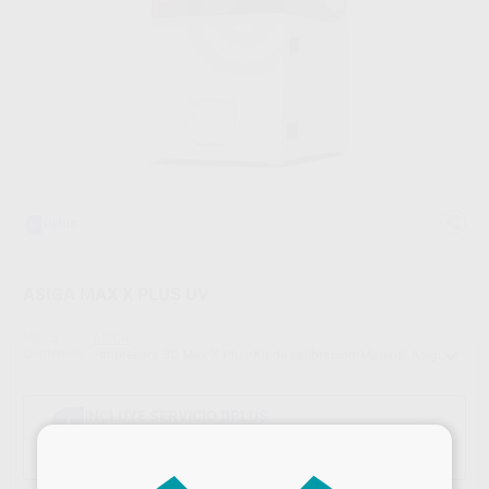
ASIGA MAX X PLUS UV
Marca
ASIGA
Contenido
•Impresora 3D Max X Plus
•Kit de calibración
•Material Asiga a elec
INCLUYE SERVICIO
DPLUS
Todo lo que necesitas para digitalizar tu
×
laboratorio. Y mucho más.
Saber más