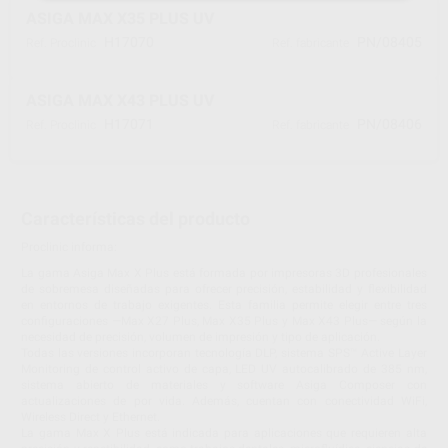
ASIGA MAX X35 PLUS UV
H17070
PN/08405
Ref. Proclinic
Ref. fabricante
ASIGA MAX X43 PLUS UV
H17071
PN/08406
Ref. Proclinic
Ref. fabricante
Características del producto
Proclinic informa:
La gama Asiga Max X Plus está formada por impresoras 3D profesionales
de sobremesa diseñadas para ofrecer precisión, estabilidad y flexibilidad
en entornos de trabajo exigentes. Esta familia permite elegir entre tres
configuraciones —Max X27 Plus, Max X35 Plus y Max X43 Plus— según la
necesidad de precisión, volumen de impresión y tipo de aplicación.
Todas las versiones incorporan tecnología DLP, sistema SPS™ Active Layer
Monitoring de control activo de capa, LED UV autocalibrado de 385 nm,
sistema abierto de materiales y software Asiga Composer con
actualizaciones de por vida. Además, cuentan con conectividad WiFi,
Wireless Direct y Ethernet.
La gama Max X Plus está indicada para aplicaciones que requieren alta