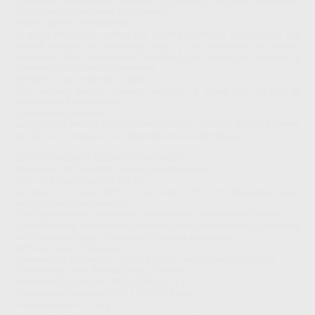
materiales transparentes, ayudando a conseguir resultados precisos en
aplicaciones que requieren transparencia.
Sistema abierto de materiales:
La gama Max X Plus cuenta con sistema abierto de materiales, lo que
permite trabajar con materiales Asiga y con materiales de terceros
adecuados. Esto ofrece mayor flexibilidad para adaptar la impresora a
diferentes aplicaciones profesionales.
Software Asiga Composer incluido:
Este software permite preparar, gestionar y enviar los trabajos de
impresión de forma eficiente.
Conectividad completa:
La impresora permite conexión mediante WiFi, Wireless Direct y Ethernet,
facilitando su integración en diferentes entornos de trabajo.
ESPECIFICACIONES TÉCNICAS GENERALES
•Tecnología: DLP con SPS™ Active Layer Monitoring
•LED: UV autocalibrado de 385 nm
•Longitud de onda: 385 nm de serie. 405 nm disponible según
configuración o bajo petición.
•Transparent Mode™: disponible únicamente en impresoras de 385 nm
•Compatibilidad de materiales: sistema abierto de materiales, compatible
con materiales Asiga y materiales de terceros adecuados
•Software: Asiga Composer
•Formatos de archivo: STL, SLC, PLY y STM / Asiga Stomp file format
•Conectividad: WiFi, Wireless Direct y Ethernet
•Alimentación: 100–240 VAC, 50/60 Hz, ≤2 A
•Dimensiones del equipo: 260 × 400 × 510 mm
•Peso del equipo: 21,5 kg