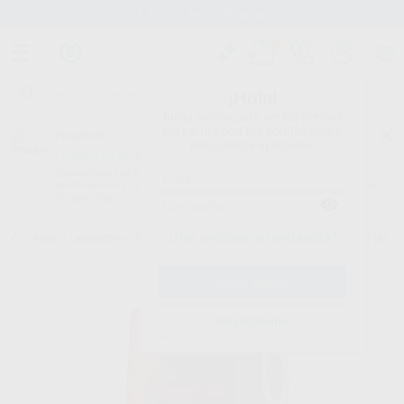
Stock de más de 15.000 productos
¡Hola!
Inicia sesión para ver los precios
del carrito con tus condiciones y
Proclinic
descuentos aplicados.
¿Todavía no tienes nuestra App?
¡Descárgala para ser siempre el primero en conocer nuestras
promociones y descuentos! Disponible en Google Play o App Store.
Google Play
¿Has olvidado tu contraseña?
Inicio
/
Laboratorio
/
Cad/cam
/
Impresoras 3d
/
ASIGA MAX X PLUS UV
Registrarme