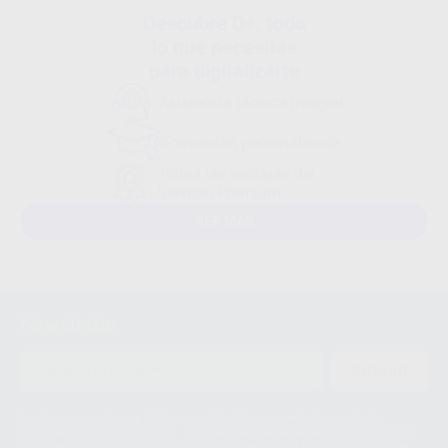
Descubre D+, todo
lo que necesitas
para digitalizarte
Asistencia técnica integral
Formación personalizada
Todas las ventajas del
Servicio Premium
VER MÁS
Newsletter
ENVIAR
Le informamos de que el Responsable del tratamiento de sus Datos
Personales es Proclinic S.A.U.. La Finalidad del tratamiento de sus Datos
Personales es el envío de información comercial. La legitimación para el