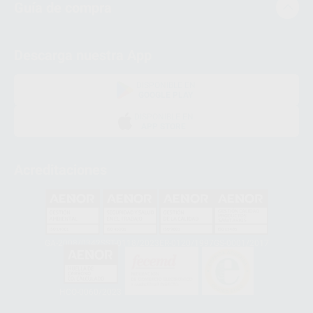
Guía de compra
Descarga nuestra App
DISPONIBLE EN
GOOGLE PLAY
DISPONIBLE EN
APP STORE
Acreditaciones
GA-2008/0342
SST-0118/2023
ER-0120/1997
GS-0001/2017
HCO-0060/2023