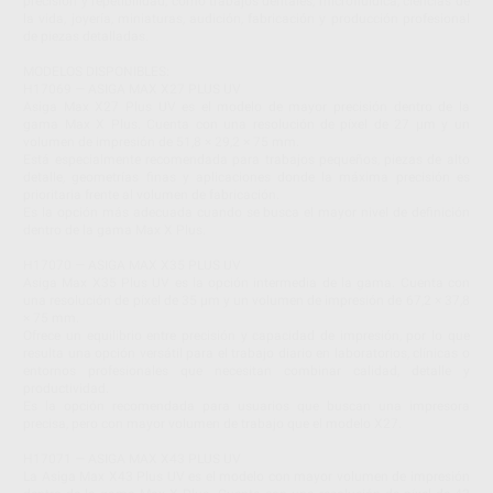
precisión y repetibilidad, como trabajos dentales, microfluídica, ciencias de
la vida, joyería, miniaturas, audición, fabricación y producción profesional
de piezas detalladas.
MODELOS DISPONIBLES:
H17069 — ASIGA MAX X27 PLUS UV
Asiga Max X27 Plus UV es el modelo de mayor precisión dentro de la
gama Max X Plus. Cuenta con una resolución de píxel de 27 µm y un
volumen de impresión de 51,8 × 29,2 × 75 mm.
Está especialmente recomendada para trabajos pequeños, piezas de alto
detalle, geometrías finas y aplicaciones donde la máxima precisión es
prioritaria frente al volumen de fabricación.
Es la opción más adecuada cuando se busca el mayor nivel de definición
dentro de la gama Max X Plus.
H17070 — ASIGA MAX X35 PLUS UV
Asiga Max X35 Plus UV es la opción intermedia de la gama. Cuenta con
una resolución de píxel de 35 µm y un volumen de impresión de 67,2 × 37,8
× 75 mm.
Ofrece un equilibrio entre precisión y capacidad de impresión, por lo que
resulta una opción versátil para el trabajo diario en laboratorios, clínicas o
entornos profesionales que necesitan combinar calidad, detalle y
productividad.
Es la opción recomendada para usuarios que buscan una impresora
precisa, pero con mayor volumen de trabajo que el modelo X27.
H17071 — ASIGA MAX X43 PLUS UV
La Asiga Max X43 Plus UV es el modelo con mayor volumen de impresión