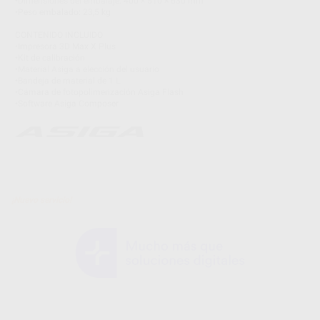
•Dimensiones del embalaje: 400 × 510 × 630 mm
•Peso embalado: 23,5 kg
CONTENIDO INCLUIDO
•Impresora 3D Max X Plus
•Kit de calibración
•Material Asiga a elección del usuario
•Bandeja de material de 1 L
•Cámara de fotopolimerización Asiga Flash
•Software Asiga Composer
¡Nuevo servicio!