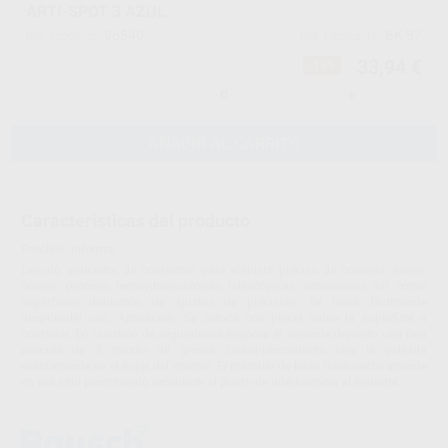
ARTI-SPOT 3 AZUL
96540
BK 87
Ref. Proclinic
Ref. fabricante
33,94 €
-10%
-
+
AÑADIR AL CARRITO
Características del producto
Proclinic informa:
Líquido indicador de contactos para elajuste preciso de coronas, inlays,
onlays, prótesis removibles,coronas telescópicas, retenciones así como
superficies defricción de ajustes de precisión. Se retira fácilmente
despuésdel uso. Aplicación: Se coloca con pincel sobre la superficie a
controlar. En cuestión de segundosse evapora el solvente dejando una fina
película de 3 micras de grosor. Cualquiercontacto raja la película
exactamente en el lugar del mismo. El material de base trasluceclaramente
en ese sitio permitiendo reconocer el punto de interferencia al instante.