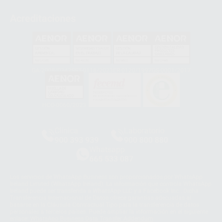
Acreditaciones
GA-2008/0342
SST-0118/2023
ER-0120/1997
GS-0001/2017
HCO-0060/2023
Clínica
Laboratorio
900 393 939
900 800 880
Whatsapp
665 533 087
Los servicios de WhatsApp Business son proporcionados por WhatsApp
Ireland Limited (WhatsApp Ireland). La información que controla WhatsApp
Ireland puede ser transferida a WhatsApp LLC y a Facebook Inc.. Dicha
Transferencia Internacional de Datos ofrece garantías adecuadas al
basarse en la Cláusula Contractual Tipo para la transferencia de datos
personales a terceros países. Puede ampliar la información en el siguiente
enlace:
WhatsApp Business Data Transfer Addendum
.