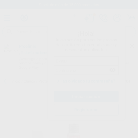
Stock de más de 15.000 productos
¡Hola!
Inicia sesión para ver los precios
del carrito con tus condiciones y
Proclinic
descuentos aplicados.
¿Todavía no tienes nuestra App?
¡Descárgala para ser siempre el primero en conocer nuestras
promociones y descuentos! Disponible en Google Play o App Store.
Google Play
¿Has olvidado tu contraseña?
Inicio
/
Clínica
/
Prótesis
/
Indicadores puntos de contacto
/
ARTI-SPOT
Registrarme