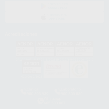
DISPONIBLE EN
GOOGLE PLAY
DISPONIBLE EN
APP STORE
Acreditaciones
GA-2008/0342
SST-0118/2023
ER-0120/1997
GS-0001/2017
HCO-0060/2023
Clínica
Laboratorio
900 393 939
900 800 880
Whatsapp
665 533 087