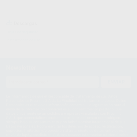
Descargas
Hojas de seguridad
Instrucciones de uso
Newsletter
ENVIAR
Le informamos de que el Responsable del tratamiento de sus Datos
Personales es Proclinic S.A.U.. La Finalidad del tratamiento de sus Datos
Personales es el envío de información comercial. La legitimación para el
envío de la información comercial es su consentimiento prestado. Sus
datos únicamente serán cedidos a empresas vinculadas con Proclinic
S.A.U. que comercialicen productos similares del sector odontológico,
siempre bajo su consentimiento y no habrás cesión internacional de sus
Datos Personales. Podrá ejercitar los derechos de acceso, rectificación,
supresión, limitación y/o oposición al tratamiento de datos, entre otros, a
través de lopd@proclinic.es. Si desea conocer información adicional sobre