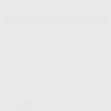
39,72 €
41,81 €
-
+
AÑADIR AL CARRITO
Características del producto
Proclinic informa:
El alginato Aroma Fine Plus ofrece impresiones finales de alta calidad,
junto con una mezcla rápida y sencilla.
Indicado para la toma de impresiones en restauraciones indirectas
provisionales, modelos de ortodoncia y modelos de estudio.
Ventajas:
- Fórmula sin polvo, que permite una mezcla rápida, homogénea y sin
burbujas.
- Con presión, el alginato se introduce en los espacios de difícil acceso para
obtener una reproducción con más detalle.
- Compatible con una amplia gama de escayolas tipo IV.
- Sabor a hierbabuena.