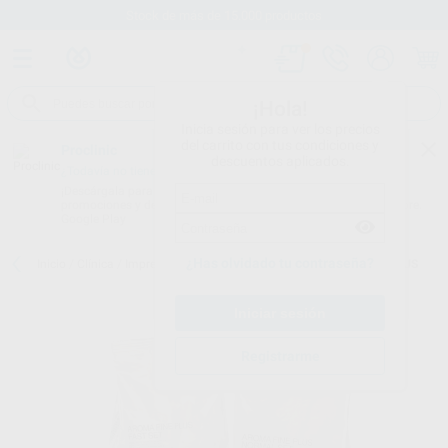
Stock de más de 15.000 productos
¡Hola!
Inicia sesión para ver los precios
del carrito con tus condiciones y
Proclinic
descuentos aplicados.
¿Todavía no tienes nuestra App?
¡Descárgala para ser siempre el primero en conocer nuestras
promociones y descuentos! Disponible en Google Play o App Store.
Google Play
¿Has olvidado tu contraseña?
Inicio
/
Clínica
/
Impresión
/
Alginatos
/
ALGINATO AROMA FINE PLUS
Registrarme