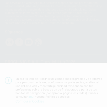
Los servicios de WhatsApp Business son proporcionados por WhatsApp
Ireland Limited (WhatsApp Ireland). La información que controla WhatsApp
Ireland puede ser transferida a WhatsApp LLC y a Facebook Inc.. Dicha
Transferencia Internacional de Datos ofrece garantías adecuadas al
basarse en la Cláusula Contractual Tipo para la transferencia de datos
personales a terceros países. Puede ampliar la información en el siguiente
enlace:
WhatsApp Business Data Transfer Addendum
.
Síguenos
PROCLINIC S.A.U.
Copyright (c) 2026
Aviso legal
Teléfono:
900 393 939
En el sitio web de Proclinic utilizamos cookies propias y de terceros
E-mail de contacto:
proclinic@proclinic.es
para personalizar la web conforme a tus preferencias, analizar el
uso del sitio web y mostrarte publicidad relacionada con tus
preferencias sobre la base de un perfil elaborado a partir de tus
Condiciones Generales de Contratación
y
Política
hábitos de navegación (por ejemplo, páginas visitadas). Puedes
de privacidad
consultar
aquí
nuestra Política de cookies.
Información Corporativa
Configurar Cookies
Política de Cookies