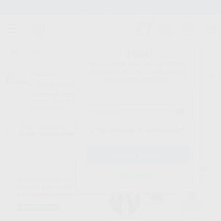
Stock de más de 15.000 productos
¡Hola!
Inicia sesión para ver los precios
del carrito con tus condiciones y
Proclinic
descuentos aplicados.
¿Todavía no tienes nuestra App?
¡Descárgala para ser siempre el primero en conocer nuestras
promociones y descuentos! Disponible en Google Play o App Store.
Google Play
Inicio
/
Ortodoncia
/
Arcos y alambres
/
Arcos acero estéticos
/
ARCO
¿Has olvidado tu contraseña?
ACERO OVOIDE ESTETICO RECTANGULAR
Registrarme