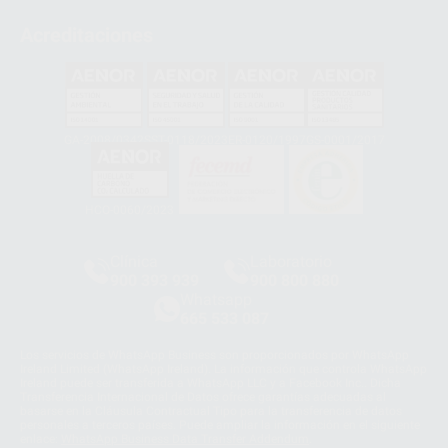
Acreditaciones
GA-2008/0342
SST-0118/2023
ER-0120/1997
GS-0001/2017
HCO-0060/2023
Clínica
Laboratorio
900 393 939
900 800 880
Whatsapp
665 533 087
Los servicios de WhatsApp Business son proporcionados por WhatsApp
Ireland Limited (WhatsApp Ireland). La información que controla WhatsApp
Ireland puede ser transferida a WhatsApp LLC y a Facebook Inc.. Dicha
Transferencia Internacional de Datos ofrece garantías adecuadas al
basarse en la Cláusula Contractual Tipo para la transferencia de datos
personales a terceros países. Puede ampliar la información en el siguiente
enlace:
WhatsApp Business Data Transfer Addendum
.