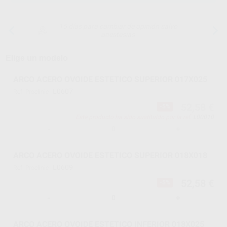
15 días para cambiar de opinión salvo
anestesias
Elige un modelo
ARCO ACERO OVOIDE ESTETICO SUPERIOR 017X025
L0607
Ref. Proclinic
52,58 €
-5%
Este producto ha sido sustituido por la ref.
L00010
-
+
ARCO ACERO OVOIDE ESTETICO SUPERIOR 018X018
L0609
Ref. Proclinic
52,58 €
-5%
-
+
ARCO ACERO OVOIDE ESTETICO INFERIOR 018X025