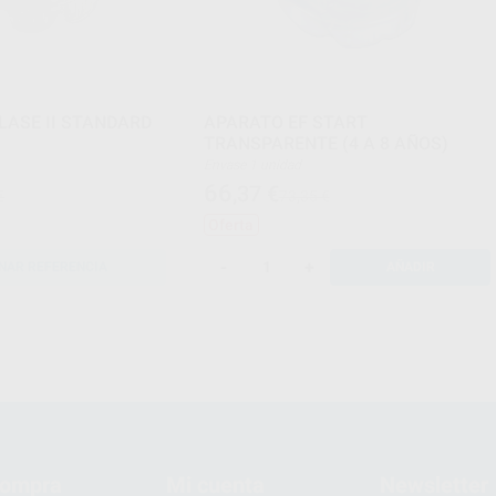
LASE II STANDARD
APARATO EF START
TRANSPARENTE (4 A 8 AÑOS)
Envase 1 unidad
66
,37
€
€
73,35 €
Oferta
-
+
NAR REFERENCIA
AÑADIR
compra
Mi cuenta
Newsletter