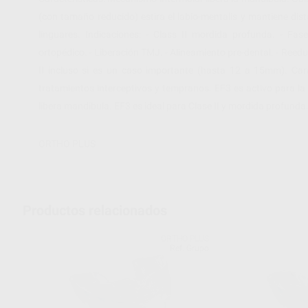
(con tamaño reducido) estira el labio-mentalis y mantiene dist
linguares. Indicaciones: - Class II mordida profunda. - Fas
ortopédico. - Liberación TMJ. - Alineamiento pre-dental. - Reedu
II incluso si es un caso importante (hasta 12 a 15mm). Cara
tratamientos interceptivos y tempranos. EF3 es activo para la r
libera mandíbula. EF3 es ideal para Clase II y mordida profunda
ORTHO PLUS
Productos relacionados
ORTHO PLUS
Ref. Grupo