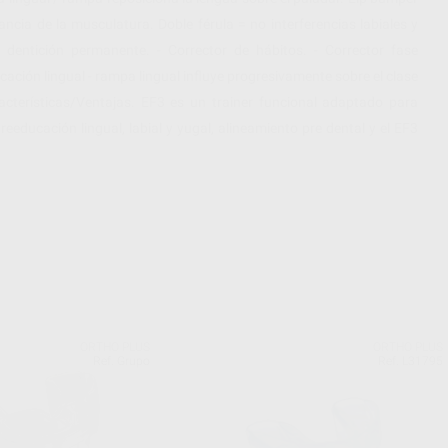
ancia de la musculatura. Doble férula = no interferencias labiales y
e dentición permanente. - Corrector de hábitos. - Corrector fase
cación lingual - rampa lingual influye progresivamente sobre el clase
cterísticas/Ventajas. EF3 es un trainer funcional adaptado para
eeducación lingual, labial y yugal, alineamiento pre dental y el EF3
.
ORTHO PLUS
ORTHO PLUS
Ref. Grupo
Ref. L31795