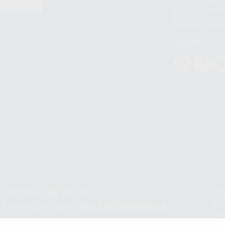
WhatsApp LLC y a F
E
garantías adecuadas
datos personales a 
WhatsApp Busines
Síguenos
Teléfono:
900 393 939
Co
pr
E-mail de contacto:
proclinic@proclinic.es
In