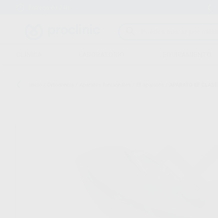
Entrega en 24h
15 días para cambiar de opinión
CLÍNICA
LABORATORIO
EQUIPAMIENTO
Inicio
/
Ortodoncia
/
Aparatos funcionales
/
Ef aparatos
/
APARATO EF CLASE I