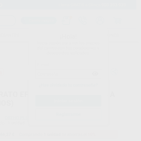
900 393 939
Envíos gratuitos desde 110€
Llama GRATIS a Clínica
Carrito mágico
UDIANTES
FOLLETOS
FORMACIONES
¡Hola!
Inicia sesión para ver los precios
del carrito con tus condiciones y
descuentos aplicados.
a
¿Has olvidado tu contraseña?
ATO EF CLASE II SLIM (EF3) (4 A
ÑOS)
Registrarme
ORTHO PLUS
do
1 unidad
66,37 €
Comprando
1 unidad
te ahorras el
10%