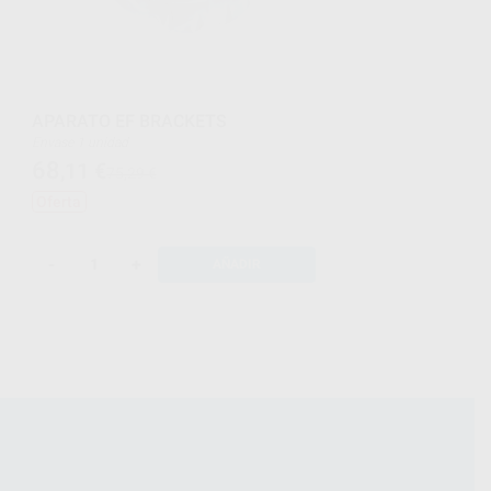
APARATO EF BRACKETS
Envase 1 unidad
68
,11
€
75,29 €
Oferta
-
+
AÑADIR