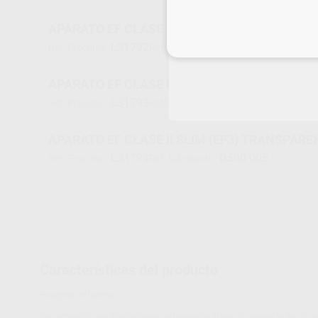
APARATO EF CLASE II SLIM (EF3) ROJO
Inicia 
L31792
D590 004R
Ref. Proclinic
Ref. fabricante
APARATO EF CLASE II SLIM (EF3) VERDE
L31793
D590 004V
Ref. Proclinic
Ref. fabricante
APARATO EF CLASE II SLIM (EF3) TRANSPARE
L31794
D590 005
Ref. Proclinic
Ref. fabricante
Características del producto
Proclinic informa:
Características: Mecanismo intermolar libera la mandíbula. Guí