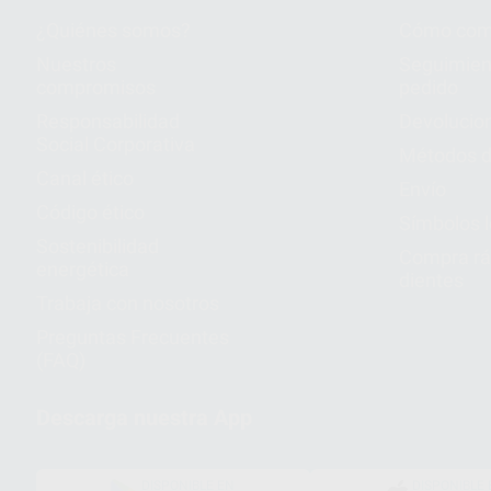
¿Quiénes somos?
Cómo com
Nuestros
Seguimien
compromisos
pedido
Responsabilidad
Devolucio
Social Corporativa
Métodos d
Canal ético
Envío
Código ético
Símbolos 
Sostenibilidad
Compra rá
energética
dientes
Trabaja con nosotros
Preguntas Frecuentes
(FAQ)
Descarga nuestra App
DISPONIBLE EN
DISPONIBLE 