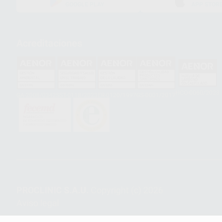
GOOGLE PLAY
APP STOR
Acreditaciones
HCO-0060/2023
GA-2008/0342
SST-0118/2023
ER-0120/1997
GS-0001/2017
PROCLINIC S.A.U.
Copyright (c) 2026
Aviso legal