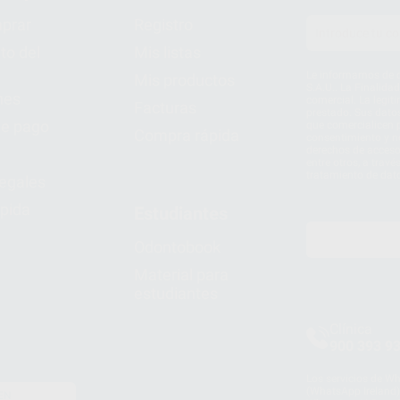
prar
Registro
to del
Mis listas
Le informamos de q
Mis productos
S.A.U.. La Finalida
nes
comercial. La legit
Facturas
prestado. Sus dato
e pago
que comercialicen p
Compra rápida
consentimiento y no
derechos de acceso,
entre otros, a trav
tratamiento de dat
legales
pida
Estudiantes
Odontobook
Material para
estudiantes
Clínica
900 393 9
Los servicios de W
(WhatsApp Ireland)
EN