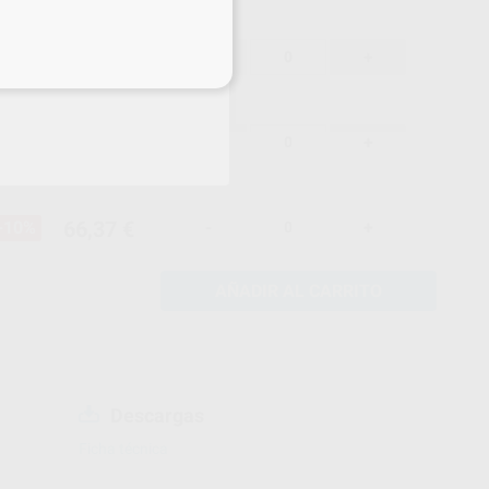
66,37 €
-10%
-
+
eciales
66,37 €
-10%
-
+
66,37 €
-10%
-
+
AÑADIR AL CARRITO
Descargas
Ficha técnica