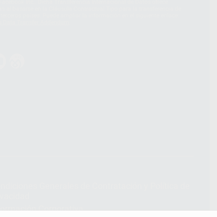
acebook Inc.. Dicha Transferencia Internacional de Datos ofrece
 al basarse en la Cláusula Contractual Tipo para la transferencia de
terceros países. Puede ampliar la información en el siguiente enlace:
s Data Transfer Addendum
.
ndiciones Generales de Contratación
y
Política de
ivacidad
formación Corporativa