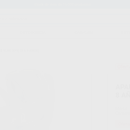
Stock de más de 15.000 productos
ORTODONCIA
CAD/CAM
EST
I SLIM (EF3) (4 A 8 AÑOS)
Ofert
APAR
8 A
Marca
Conteni
Oferta