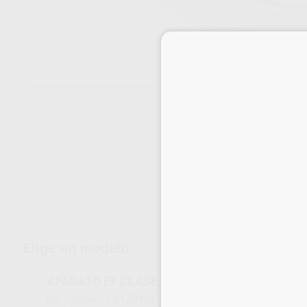
Envíos gratuitos desde 110€
Elige un modelo
APARATO EF CLASE II SLIM (EF3) AZUL
L31791
D590 004B
Ref. Proclinic
Ref. fabricante