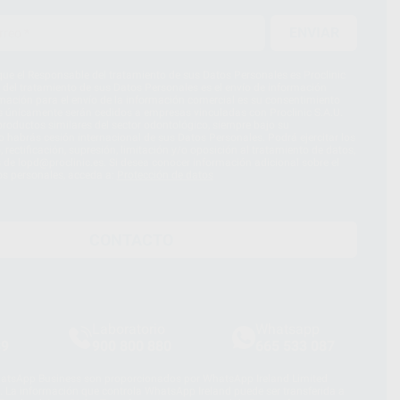
ENVIAR
ue el Responsable del tratamiento de sus Datos Personales es Proclinic
d del tratamiento de sus Datos Personales es el envío de información
imación para el envío de la información comercial es su consentimiento
s únicamente serán cedidos a empresas vinculadas con Proclinic S.A.U.
roductos similares del sector odontológico, siempre bajo su
 habrás cesión internacional de sus Datos Personales. Podrá ejercitar los
 rectificación, supresión, limitación y/o oposición al tratamiento de datos,
és de lopd@proclinic.es. Si desea conocer información adicional sobre el
os personales, acceda a:
Protección de datos
CONTACTO
Laboratorio
Whatsapp
39
900 800 880
665 533 087
hatsApp Business son proporcionados por WhatsApp Ireland Limited
. La información que controla WhatsApp Ireland puede ser transferida a