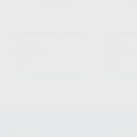
APARATO EF CLASE II GRANDE
APARATO EF C
(EF1)
(EF2)
Envase 1 unidad
Envase 1 unidad
66
66
,37
€
,37
€
73,35 €
73,35 
Oferta
Oferta
SELECCIONAR REFERENCIA
SELECCIO
Conócenos
Guía de 