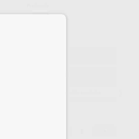
Precio web
-10%
¡Mejor oferta!
×
66
,37
€
35 €
o con IVA incluido 73,01 €
ELEGIR MODELO
15 días para cambiar de opinión salvo anestesias
66,37 €
-10%
-
+