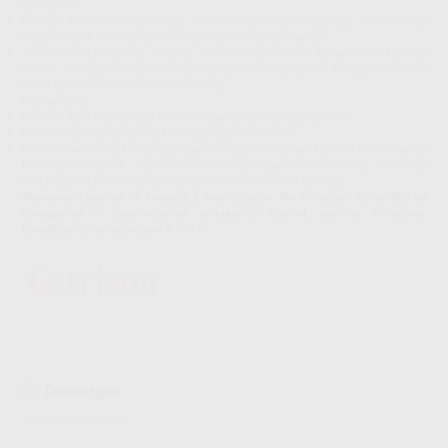
colocación.
Puntas de silicona Soft-Face; con una curvatura mejorada de la cresta
marginal que ciñe las bandas matrices a la pieza dental
Técnica simplificada y sistema intuitivo; función de apilamiento fácil de
anillos, colocación sobre la cuña y las extensiones sin deslizamiento del
anillo gracias a la retención Ultra-Grip.
Indicaciones:
El anillo azul (corto) está indicado para premolares y caninos.
El anillo naranja (alto) está indicado para molares.
El anillo verde está indicado para preparaciones anchas, incluso cuando
falta una cúspide. Sus extensiones de retención Ultra-Grip son más
amplias y no presionan la matriz hacia dentro de la cavidad.
*Recomendaciones de limpieza y esterilización: No introducir los anillos en
detergentes o desinfectantes incluyendo alcohol, acetona o cetona.
Esterilización en autoclave a 134ºC.
Descargas
Instrucciones de uso