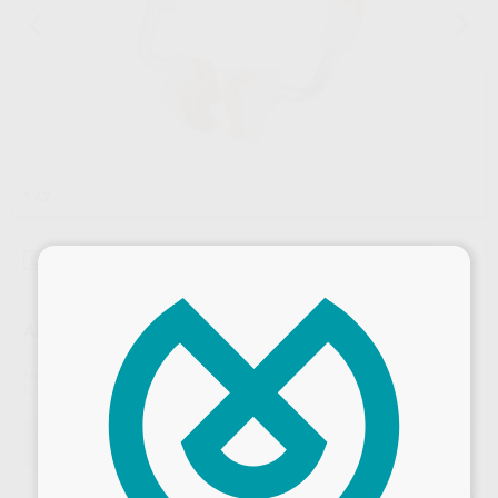
1
/ 2
×
Oferta
ANILLOS COMPOSI-TIGHT 3D FUSION (1U.)
Marca
GARRISON
Contenido
1 unidad
Oferta
137,66 €
Comprando
1 unidad
te ahorras el
21%
Precio web