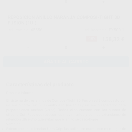
-
+
REPOSICIÓN ANILLO NARANJA COMPOSI-TIGHT 3D
FUSION (1U.)
45556
FX500-1
Ref. Proclinic
Ref. fabricante
158,32 €
-10%
-
+
AÑADIR AL CARRITO
Características del producto
Proclinic informa:
El sistema de tres anillos de Composi-Tight 3D Fusion está compuesto por
un anillo corto (azul), un anillo alto (naranja) y un anillo separador para
preparaciones anchas (verde). Todos ellos cuentan con las puntas de
silicona Soft-Face que reducen los movimientos y con las extensiones de
retención Ultra-Grip que evitan que el anillo se descoloque.
Ventajas:
Extensiones de retención Ultra-Grip; los anillos se mantienen en el lugar de