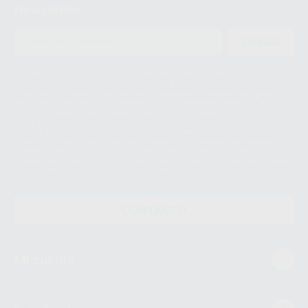
Newsletter
ENVIAR
Le informamos de que el Responsable del tratamiento de sus Datos
Personales es Proclinic S.A.U.. La Finalidad del tratamiento de sus Datos
Personales es el envío de información comercial. La legitimación para el
envío de la información comercial es su consentimiento prestado. Sus
datos únicamente serán cedidos a empresas vinculadas con Proclinic
S.A.U. que comercialicen productos similares del sector odontológico,
siempre bajo su consentimiento y no habrás cesión internacional de sus
Datos Personales. Podrá ejercitar los derechos de acceso, rectificación,
supresión, limitación y/o oposición al tratamiento de datos, entre otros, a
través de lopd@proclinic.es. Si desea conocer información adicional sobre
el tratamiento de datos personales, acceda a:
Protección de datos
CONTACTO
Mi cuenta