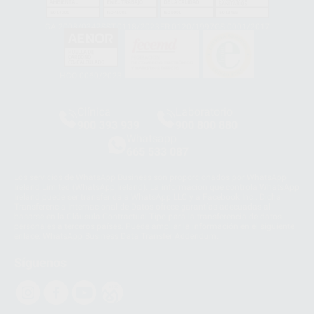
GA-2008/0342
SST-0118/2023
ER-0120/1997
GS-0001/2017
HCO-0060/2023
Clínica
Laboratorio
900 393 939
900 800 880
Whatsapp
665 533 087
Los servicios de WhatsApp Business son proporcionados por WhatsApp
Ireland Limited (WhatsApp Ireland). La información que controla WhatsApp
Ireland puede ser transferida a WhatsApp LLC y a Facebook Inc.. Dicha
Transferencia Internacional de Datos ofrece garantías adecuadas al
basarse en la Cláusula Contractual Tipo para la transferencia de datos
personales a terceros países. Puede ampliar la información en el siguiente
enlace:
WhatsApp Business Data Transfer Addendum
.
Síguenos