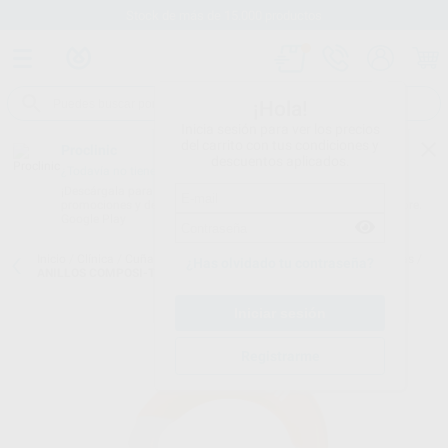
Stock de más de 15.000 productos
¡Hola!
Inicia sesión para ver los precios
del carrito con tus condiciones y
Proclinic
descuentos aplicados.
¿Todavía no tienes nuestra App?
¡Descárgala para ser siempre el primero en conocer nuestras
promociones y descuentos! Disponible en Google Play o App Store.
Google Play
Inicio
/
Clínica
/
Cuñas y matrices
/
Matrices metálicas y preformadas
/
¿Has olvidado tu contraseña?
ANILLOS COMPOSI-TIGHT 3D FUSION (1U.)
Registrarme