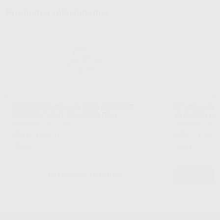
Productos relacionados
REPOSICIÓN ANILLOS PARA MATRICES
KIT ANILLOS 
COMPOSI-TIGHT 3D FUSION (2U.)
3D FUSION (3U
GARRISON
|
Ref. Grupo
GARRISON
|
Ref.
303
442
,01
€
334,91 €
,77
€
489,3
Oferta
Oferta
-
SELECCIONAR REFERENCIA