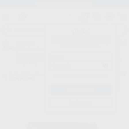
Stock de más de 15.000 productos
¡Hola!
Inicia sesión para ver los precios
del carrito con tus condiciones y
Proclinic
descuentos aplicados.
¿Todavía no tienes nuestra App?
¡Descárgala para ser siempre el primero en conocer nuestras
promociones y descuentos! Disponible en Google Play o App Store.
Google Play
Inicio
/
Clínica
/
Restauración
/
Composites anteriores
/
AMARIS GINGIVA
¿Has olvidado tu contraseña?
BASE NATURE
Registrarme