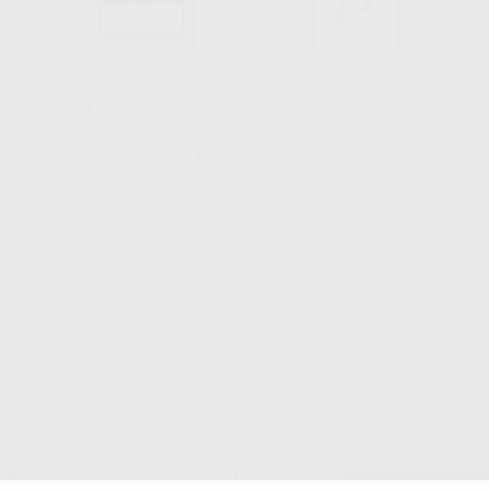
HCO-0060/2023
Clínica
Laboratorio
900 393 939
900 800 880
Whatsapp
665 533 087
Los servicios de WhatsApp Business son proporcionados por WhatsApp
Ireland Limited (WhatsApp Ireland). La información que controla WhatsApp
Ireland puede ser transferida a WhatsApp LLC y a Facebook Inc.. Dicha
Transferencia Internacional de Datos ofrece garantías adecuadas al
basarse en la Cláusula Contractual Tipo para la transferencia de datos
personales a terceros países. Puede ampliar la información en el siguiente
enlace:
WhatsApp Business Data Transfer Addendum
.
Síguenos
PROCLINIC S.A.U.
Copyright (c) 2026