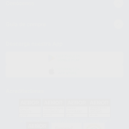
Conócenos
Guía de compra
Descarga nuestra App
DISPONIBLE EN
GOOGLE PLAY
DISPONIBLE EN
APP STORE
Acreditaciones
GA-2008/0342
SST-0118/2023
ER-0120/1997
GS-0001/2017