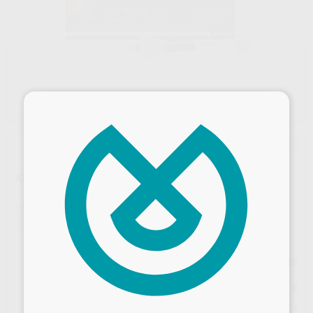
×
AMARIS GINGIVA BASE NATURE
Marca
VOCO
Contenido
1 jeringa de 4 g
Ref. Proclinic
59258
Ref. fabricante
1971
Precio web
93
,95
€
98,90 €
Desbloquea todas tus ventajas
Precio con IVA incluido 103,35 €