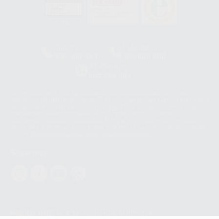
HCO-0060/2023
Clínica
Laboratorio
900 393 939
900 800 880
Whatsapp
665 533 087
Los servicios de WhatsApp Business son proporcionados por WhatsApp
Ireland Limited (WhatsApp Ireland). La información que controla WhatsApp
Ireland puede ser transferida a WhatsApp LLC y a Facebook Inc.. Dicha
Transferencia Internacional de Datos ofrece garantías adecuadas al
basarse en la Cláusula Contractual Tipo para la transferencia de datos
personales a terceros países. Puede ampliar la información en el siguiente
enlace:
WhatsApp Business Data Transfer Addendum
.
Síguenos
PROCLINIC S.A.U.
Copyright (c) 2026