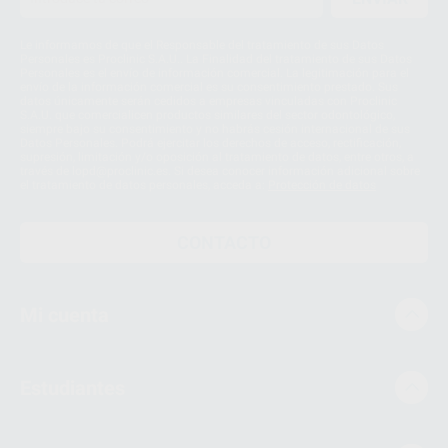
Le informamos de que el Responsable del tratamiento de sus Datos
Personales es Proclinic S.A.U.. La Finalidad del tratamiento de sus Datos
Personales es el envío de información comercial. La legitimación para el
envío de la información comercial es su consentimiento prestado. Sus
datos únicamente serán cedidos a empresas vinculadas con Proclinic
S.A.U. que comercialicen productos similares del sector odontológico,
siempre bajo su consentimiento y no habrás cesión internacional de sus
Datos Personales. Podrá ejercitar los derechos de acceso, rectificación,
supresión, limitación y/o oposición al tratamiento de datos, entre otros, a
través de lopd@proclinic.es. Si desea conocer información adicional sobre
el tratamiento de datos personales, acceda a:
Protección de datos
CONTACTO
Mi cuenta
Estudiantes