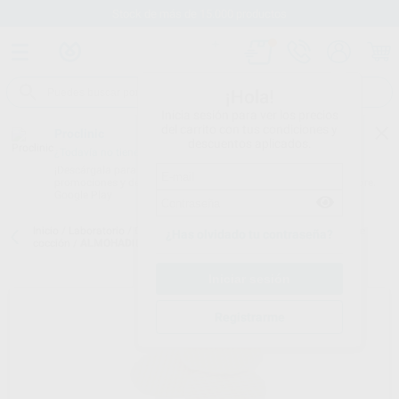
Stock de más de 15.000 productos
¡Hola!
Inicia sesión para ver los precios
del carrito con tus condiciones y
Proclinic
descuentos aplicados.
¿Todavía no tienes nuestra App?
¡Descárgala para ser siempre el primero en conocer nuestras
promociones y descuentos! Disponible en Google Play o App Store.
Google Play
Inicio
/
Laboratorio
/
Ceramicas
/
Bandejas refractarias y soportes de
¿Has olvidado tu contraseña?
cocción
/
ALMOHADILLA REFRACTARIA PEQUEÑA REDONDA
Registrarme