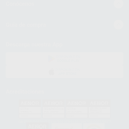
Conócenos
Guía de compra
Descarga nuestra App
DISPONIBLE EN
GOOGLE PLAY
DISPONIBLE EN
APP STORE
Acreditaciones
GA-2008/0342
SST-0118/2023
ER-0120/1997
GS-0001/2017