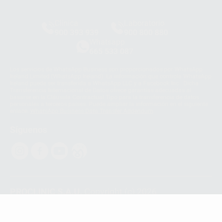
Clínica
Laboratorio
900 393 939
900 800 880
Whatsapp
665 533 087
Los servicios de WhatsApp Business son proporcionados por WhatsApp
Ireland Limited (WhatsApp Ireland). La información que controla WhatsApp
Ireland puede ser transferida a WhatsApp LLC y a Facebook Inc.. Dicha
Transferencia Internacional de Datos ofrece garantías adecuadas al
basarse en la Cláusula Contractual Tipo para la transferencia de datos
personales a terceros países. Puede ampliar la información en el siguiente
enlace:
WhatsApp Business Data Transfer Addendum
.
Síguenos
PROCLINIC S.A.U.
Copyright (c) 2026
Aviso legal