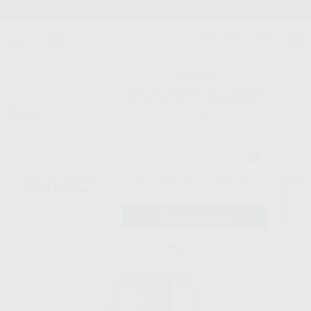
Stock de más de 15.000 productos
¡Hola!
Inicia sesión para ver los precios
del carrito con tus condiciones y
Proclinic
descuentos aplicados.
¿Todavía no tienes nuestra App?
¡Descárgala para ser siempre el primero en conocer nuestras
promociones y descuentos! Disponible en Google Play o App Store.
Google Play
Inicio
/
Ortodoncia
/
Instrumental
/
Corte ligadura
/
ALICATES BEGG CON
¿Has olvidado tu contraseña?
CORTE CENTRAL
Registrarme