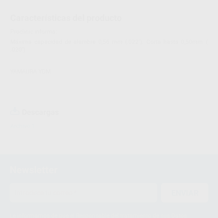
Características del producto
Proclinic informa:
Máxima capacidad de alambre 0,56 mm (.022''). Corta hasta 0,50mm (
.020'')
YAMAURA YDM
Descargas
Archivo 1
Newsletter
ENVIAR
Le informamos de que el Responsable del tratamiento de sus Datos