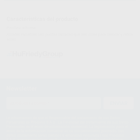
Características del producto
Proclinic informa:
Alicates versátiles con puntas serradas que son útiles para colocar y retirar
arcos.
Newsletter
ENVIAR
Le informamos de que el Responsable del tratamiento de sus Datos
Personales es Proclinic S.A.U.. La Finalidad del tratamiento de sus Datos
Personales es el envío de información comercial. La legitimación para el
envío de la información comercial es su consentimiento prestado. Sus
datos únicamente serán cedidos a empresas vinculadas con Proclinic
S.A.U. que comercialicen productos similares del sector odontológico,