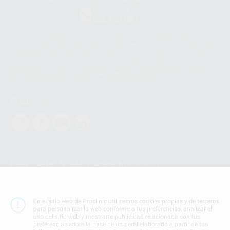
Whatsapp
665 533 087
Los servicios de WhatsApp Business son proporcionados por WhatsApp
Ireland Limited (WhatsApp Ireland). La información que controla WhatsApp
Ireland puede ser transferida a WhatsApp LLC y a Facebook Inc.. Dicha
Transferencia Internacional de Datos ofrece garantías adecuadas al
basarse en la Cláusula Contractual Tipo para la transferencia de datos
personales a terceros países. Puede ampliar la información en el siguiente
enlace:
WhatsApp Business Data Transfer Addendum
.
Síguenos
PROCLINIC S.A.U.
Copyright (c) 2026
Aviso legal
Teléfono:
900 393 939
En el sitio web de Proclinic utilizamos cookies propias y de terceros
E-mail de contacto:
proclinic@proclinic.es
para personalizar la web conforme a tus preferencias, analizar el
uso del sitio web y mostrarte publicidad relacionada con tus
preferencias sobre la base de un perfil elaborado a partir de tus
Condiciones Generales de Contratación
y
Política