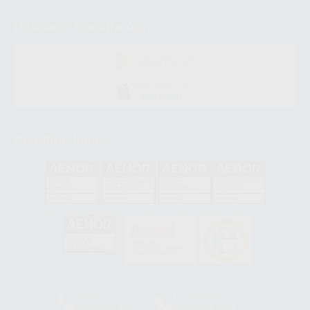
Descarga nuestra App
DISPONIBLE EN
GOOGLE PLAY
DISPONIBLE EN
APP STORE
Acreditaciones
GA-2008/0342
SST-0118/2023
ER-0120/1997
GS-0001/2017
HCO-0060/2023
Clínica
Laboratorio
900 393 939
900 800 880