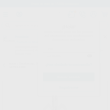
Stock de más de 15.000 productos
¡Hola!
Inicia sesión para ver los precios
del carrito con tus condiciones y
Proclinic
descuentos aplicados.
¿Todavía no tienes nuestra App?
¡Descárgala para ser siempre el primero en conocer nuestras
promociones y descuentos! Disponible en Google Play o App Store.
Google Play
Inicio
/
Ortodoncia
/
Instrumental
/
Weingart
/
ALICATE WEINGART
¿Has olvidado tu contraseña?
ULTRA FINO
Registrarme