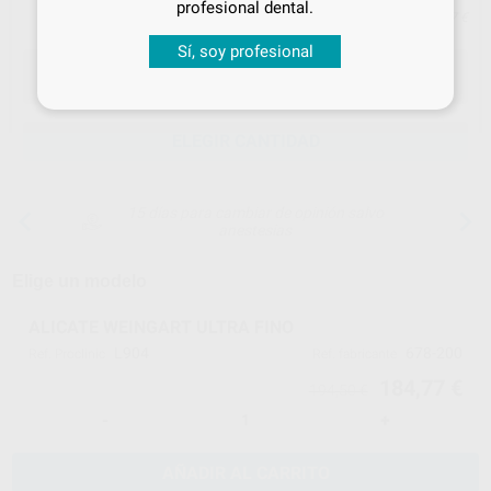
profesional dental.
Precio con IVA incluido 223,57 €
Sí, soy profesional
ELEGIR CANTIDAD
15 días para cambiar de opinión salvo
anestesias
Elige un modelo
ALICATE WEINGART ULTRA FINO
L904
678-200
Ref. Proclinic
Ref. fabricante
184,77 €
194,50 €
-
+
AÑADIR AL CARRITO