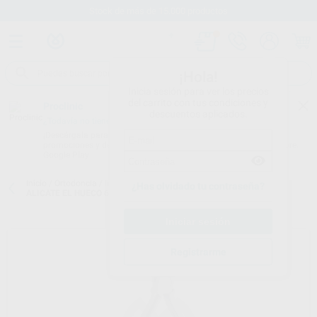
Stock de más de 15.000 productos
¡Hola!
Inicia sesión para ver los precios
del carrito con tus condiciones y
Proclinic
descuentos aplicados.
¿Todavía no tienes nuestra App?
¡Descárgala para ser siempre el primero en conocer nuestras
promociones y descuentos! Disponible en Google Play o App Store.
Google Play
Inicio
/
Ortodoncia
/
Instrumental
/
Instrumental para alineadores
/
¿Has olvidado tu contraseña?
ALICATE EL HUECO 6MM REDONDO 678-803 H-F
Registrarme