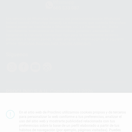
Whatsapp
665 533 087
Los servicios de WhatsApp Business son proporcionados por WhatsApp
Ireland Limited (WhatsApp Ireland). La información que controla WhatsApp
Ireland puede ser transferida a WhatsApp LLC y a Facebook Inc.. Dicha
Transferencia Internacional de Datos ofrece garantías adecuadas al
basarse en la Cláusula Contractual Tipo para la transferencia de datos
personales a terceros países. Puede ampliar la información en el siguiente
enlace:
WhatsApp Business Data Transfer Addendum
.
Síguenos
PROCLINIC S.A.U.
Copyright (c) 2026
Aviso legal
Teléfono:
900 393 939
En el sitio web de Proclinic utilizamos cookies propias y de terceros
E-mail de contacto:
proclinic@proclinic.es
para personalizar la web conforme a tus preferencias, analizar el
uso del sitio web y mostrarte publicidad relacionada con tus
preferencias sobre la base de un perfil elaborado a partir de tus
Condiciones Generales de Contratación
y
Política
hábitos de navegación (por ejemplo, páginas visitadas). Puedes