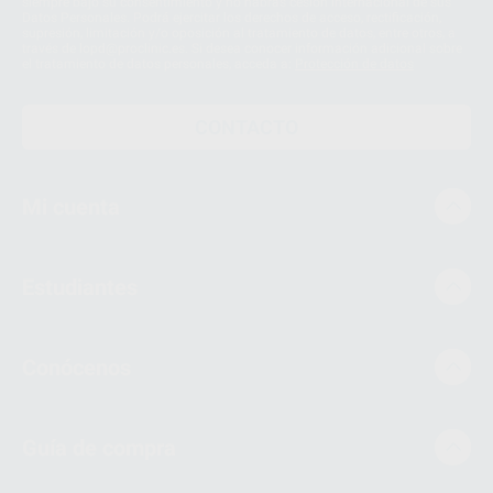
siempre bajo su consentimiento y no habrás cesión internacional de sus
Datos Personales. Podrá ejercitar los derechos de acceso, rectificación,
supresión, limitación y/o oposición al tratamiento de datos, entre otros, a
través de lopd@proclinic.es. Si desea conocer información adicional sobre
el tratamiento de datos personales, acceda a:
Protección de datos
CONTACTO
Mi cuenta
Estudiantes
Conócenos
Guía de compra