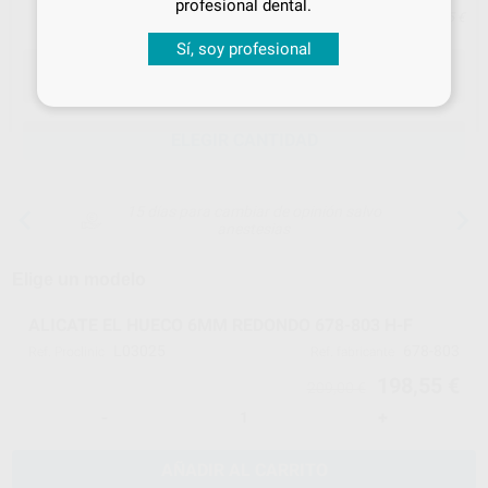
profesional dental.
Precio con IVA incluido 240,25 €
Sí, soy profesional
ELEGIR CANTIDAD
15 días para cambiar de opinión salvo
anestesias
Elige un modelo
ALICATE EL HUECO 6MM REDONDO 678-803 H-F
L03025
678-803
Ref. Proclinic
Ref. fabricante
198,55 €
209,00 €
-
+
AÑADIR AL CARRITO