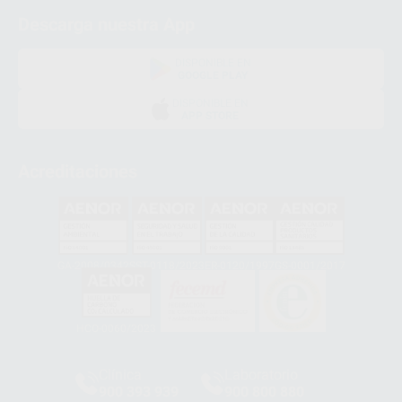
Descarga nuestra App
DISPONIBLE EN
GOOGLE PLAY
DISPONIBLE EN
APP STORE
Acreditaciones
GA-2008/0342
SST-0118/2023
ER-0120/1997
GS-0001/2017
HCO-0060/2023
Clínica
Laboratorio
900 393 939
900 800 880