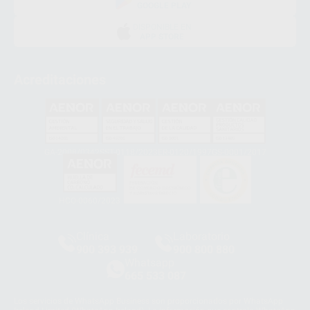
GOOGLE PLAY
DISPONIBLE EN
APP STORE
Acreditaciones
GA-2008/0342
SST-0118/2023
ER-0120/1997
GS-0001/2017
HCO-0060/2023
Clínica
Laboratorio
900 393 939
900 800 880
Whatsapp
665 533 087
Los servicios de WhatsApp Business son proporcionados por WhatsApp