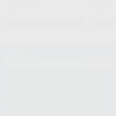
HU-FRIEDY
|
Ref. L5033
HU-FRIEDY
|
Ref.
175
214
,27
€
,22
€
-
+
-
AÑADIR
Newsletter
ENVIAR
Le informamos de que el Responsable del tratamiento de sus Datos
Personales es Proclinic S.A.U.. La Finalidad del tratamiento de sus Datos
Personales es el envío de información comercial. La legitimación para el
envío de la información comercial es su consentimiento prestado. Sus
datos únicamente serán cedidos a empresas vinculadas con Proclinic
S.A.U. que comercialicen productos similares del sector odontológico,
siempre bajo su consentimiento y no habrás cesión internacional de sus
Datos Personales. Podrá ejercitar los derechos de acceso, rectificación,
supresión, limitación y/o oposición al tratamiento de datos, entre otros, a
través de lopd@proclinic.es. Si desea conocer información adicional sobre
el tratamiento de datos personales, acceda a:
Protección de datos