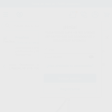
Stock de más de 15.000 productos
¡Hola!
Inicia sesión para ver los precios
del carrito con tus condiciones y
Proclinic
descuentos aplicados.
¿Todavía no tienes nuestra App?
¡Descárgala para ser siempre el primero en conocer nuestras
promociones y descuentos! Disponible en Google Play o App Store.
Google Play
Inicio
/
Ortodoncia
/
Instrumental
/
Cinching
/
ALICATE CINCHING NITI
¿Has olvidado tu contraseña?
LINGUAL HF 678-704
Registrarme