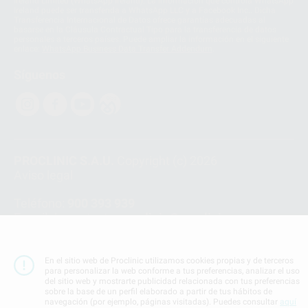
Ireland Limited (WhatsApp Ireland). La información que controla WhatsApp
Ireland puede ser transferida a WhatsApp LLC y a Facebook Inc.. Dicha
Transferencia Internacional de Datos ofrece garantías adecuadas al
basarse en la Cláusula Contractual Tipo para la transferencia de datos
personales a terceros países. Puede ampliar la información en el siguiente
enlace:
WhatsApp Business Data Transfer Addendum
.
Síguenos
PROCLINIC S.A.U.
Copyright (c) 2026
Aviso legal
Teléfono:
900 393 939
E-mail de contacto:
proclinic@proclinic.es
Condiciones Generales de Contratación
y
Política
de privacidad
En el sitio web de Proclinic utilizamos cookies propias y de terceros
para personalizar la web conforme a tus preferencias, analizar el uso
Información Corporativa
del sitio web y mostrarte publicidad relacionada con tus preferencias
Política de Cookies
sobre la base de un perfil elaborado a partir de tus hábitos de
navegación (por ejemplo, páginas visitadas). Puedes consultar
aquí