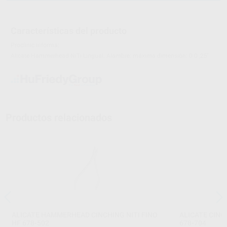
Características del producto
Proclinic informa:
Alicate Hammerhead NiTi Lingual. Alambre: máxima dimensión: 0 0 ,25'
Productos relacionados
ALICATE HAMMERHEAD CINCHING NITI FINO
ALICATE CINC
HF 678-502
678-704