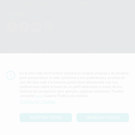
enlace:
WhatsApp Business Data Transfer Addendum
.
Síguenos
PROCLINIC S.A.U.
Copyright (c) 2026
Aviso legal
Teléfono:
900 393 939
En el sitio web de Proclinic utilizamos cookies propias y de terceros
E-mail de contacto:
proclinic@proclinic.es
para personalizar la web conforme a tus preferencias, analizar el
uso del sitio web y mostrarte publicidad relacionada con tus
preferencias sobre la base de un perfil elaborado a partir de tus
Condiciones Generales de Contratación
y
Política
hábitos de navegación (por ejemplo, páginas visitadas). Puedes
de privacidad
consultar
aquí
nuestra Política de cookies.
Información Corporativa
Configurar Cookies
Política de Cookies
ACEPTAR TODAS
DENEGAR TODAS
SUBIR