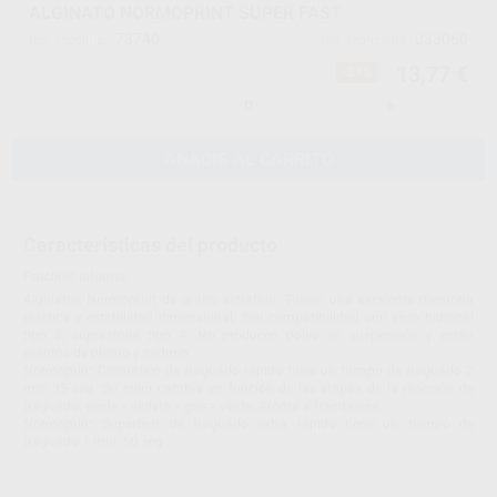
ALGINATO NORMOPRINT SUPER FAST
73740
033060
Ref. Proclinic
Ref. fabricante
13,77 €
-21%
-
+
AÑADIR AL CARRITO
Características del producto
Proclinic informa:
Alginatos Normoprint de grano extrafino. Tienen una excelente memoria
elástica y estabilidad dimensional. Son compatibilidad con yeso hidrocal
tipo 3, suprastone tipo 4. No producen polvo en suspensión y están
exentos de plomo y cadmio.
Normoprint Cromático de fraguado rápido tiene un tiempo de fraguado 2
min 35 seg. Su color cambia en función de las etapas de la reacción de
fraguado: verde > violeta > gris > verde. Aroma a frambuesa.
Normoprint Superfast de fraguado extra rápido tiene un tiempo de
fraguado 1 min. 50 seg