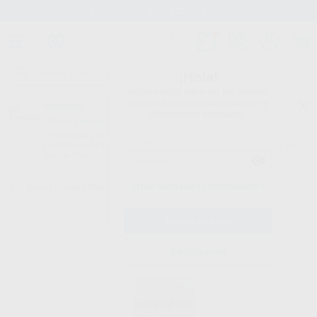
Stock de más de 15.000 productos
¡Hola!
Inicia sesión para ver los precios
del carrito con tus condiciones y
Proclinic
descuentos aplicados.
¿Todavía no tienes nuestra App?
¡Descárgala para ser siempre el primero en conocer nuestras
promociones y descuentos! Disponible en Google Play o App Store.
Google Play
¿Has olvidado tu contraseña?
Inicio
/
Clínica
/
Impresión
/
Alginatos
/
ALGINATOS NORMOPRINT
Registrarme