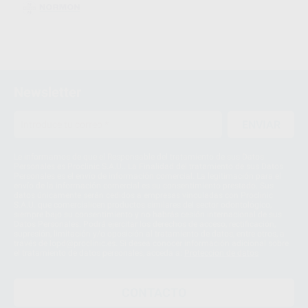
Newsletter
ENVIAR
Le informamos de que el Responsable del tratamiento de sus Datos
Personales es Proclinic S.A.U.. La Finalidad del tratamiento de sus Datos
Personales es el envío de información comercial. La legitimación para el
envío de la información comercial es su consentimiento prestado. Sus
datos únicamente serán cedidos a empresas vinculadas con Proclinic
S.A.U. que comercialicen productos similares del sector odontológico,
siempre bajo su consentimiento y no habrás cesión internacional de sus
Datos Personales. Podrá ejercitar los derechos de acceso, rectificación,
supresión, limitación y/o oposición al tratamiento de datos, entre otros, a
través de lopd@proclinic.es. Si desea conocer información adicional sobre
el tratamiento de datos personales, acceda a:
Protección de datos
CONTACTO