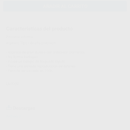
AÑADIR AL CARRITO
Características del producto
Proclinic informa:
Alginato Tipo I de alta precisión.
- Alginato de gran dureza con indicador cromático.
- No forma burbujas.
- Posee un tiempo de fraguado rápido.
- Tiene una elevada reproducción de detalles.
- Permite ser vaciado en 100h.
LASCOD
Descargas
Archivo 1