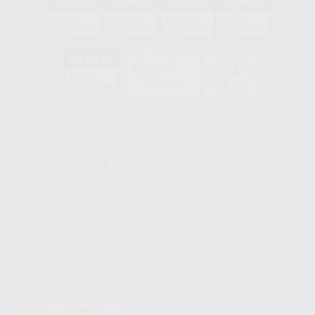
GA-2008/0342
SST-0118/2023
ER-0120/1997
GS-0001/2017
HCO-0060/2023
Clínica
Laboratorio
900 393 939
900 800 880
Whatsapp
665 533 087
Los servicios de WhatsApp Business son proporcionados por WhatsApp
Ireland Limited (WhatsApp Ireland). La información que controla WhatsApp
Ireland puede ser transferida a WhatsApp LLC y a Facebook Inc.. Dicha
Transferencia Internacional de Datos ofrece garantías adecuadas al
basarse en la Cláusula Contractual Tipo para la transferencia de datos
personales a terceros países. Puede ampliar la información en el siguiente
enlace:
WhatsApp Business Data Transfer Addendum
.
Síguenos