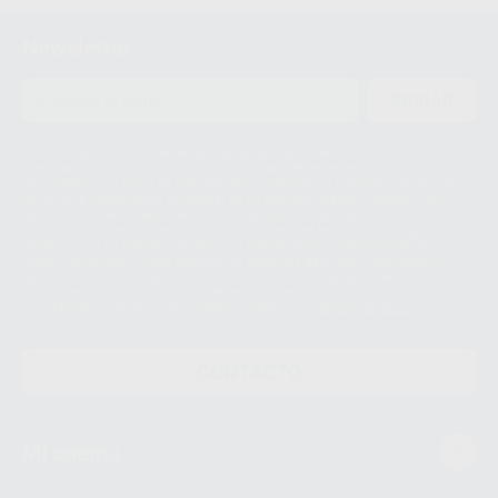
Newsletter
ENVIAR
Le informamos de que el Responsable del tratamiento de sus Datos
Personales es Proclinic S.A.U.. La Finalidad del tratamiento de sus Datos
Personales es el envío de información comercial. La legitimación para el
envío de la información comercial es su consentimiento prestado. Sus
datos únicamente serán cedidos a empresas vinculadas con Proclinic
S.A.U. que comercialicen productos similares del sector odontológico,
siempre bajo su consentimiento y no habrás cesión internacional de sus
Datos Personales. Podrá ejercitar los derechos de acceso, rectificación,
supresión, limitación y/o oposición al tratamiento de datos, entre otros, a
través de lopd@proclinic.es. Si desea conocer información adicional sobre
el tratamiento de datos personales, acceda a:
Protección de datos
CONTACTO
Mi cuenta